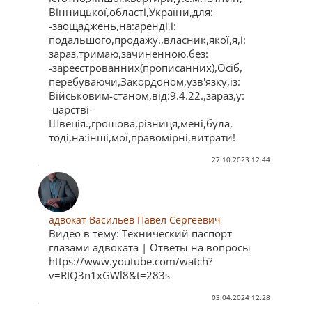
Вінницької,області,України,для:
-заощаджень,на:аренді,і:
подальшого,продажу.,власник,якої,я,і:
зараз,тримаю,зачиненною,без:
-зареєстрованних(прописанних),Осіб,
перебуваючи,Закордоном,узв'язку,із:
Військовим-станом,від:9.4.22.,зараз,у:
-царстві-
Швеція.,грошова,різниця,мені,була,
тоді,на:інші,мої,правомірні,витрати!
27.10.2023 12:44
адвокат Васильев Павел Сергеевич
Видео в тему: Технический паспорт
глазами адвоката | Ответы на вопросы
https://www.youtube.com/watch?
v=RIQ3n1xGWl8&t=283s
03.04.2024 12:28