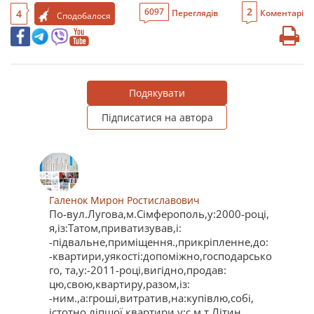
2
6097
4
Переглядів
Коментарі
Сподобалося
Подякувати
Підписатися на автора
Галенок Мирон Ростиславович
По-вул.Лугова,м.Сімферополь,у:2000-році,
я,із:Татом,приватизував,і:
-підвальне,приміщення.,прикріпленне,до:
-квартири,уякості:допоміжно,господарсько
го, та,у:-2011-році,вигідно,продав:
цю,свою,квартиру,разом,із:
-ним.,а:гроші,витратив,на:купівлю,собі,
істотно,ліпшої,квартири,у:с.м.т.Літин,