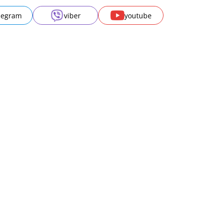
legram
viber
youtube