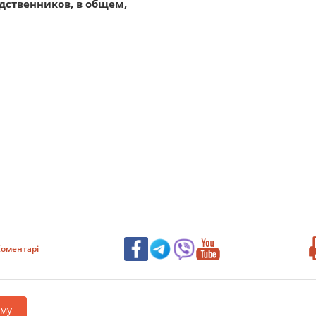
дственников, в общем,
оментарі
аму