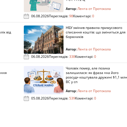
Автор:
Лента от Протокола
06.08.2026
Переглядів:
98
Коментарі:
0
НБУ змінив правила примусового
лік від
списання коштів: що зміниться для
боржників
Автор:
Лента от Протокола
06.08.2026
Переглядів:
338
Коментарі:
0
Чоловік помер, але позика
ання
залишилася: як фраза «на його
розсуд» коштувала дружині $1,1 млн
ВС у сп
Автор:
Лента от Протокола
05.08.2026
Переглядів:
539
Коментарі:
0