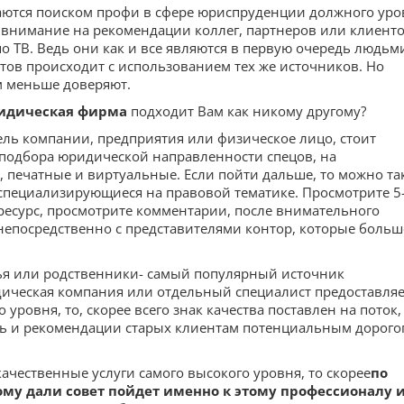
аются поиском профи в сфере юриспруденции должного уро
внимание на рекомендации коллег, партнеров или клиенто
о ТВ. Ведь они как и все являются в первую очередь людьм
тов происходит с использованием тех же источников. Но
м меньше доверяют.
идическая фирма
подходит Вам как никому другому?
ель компании, предприятия или физическое лицо, стоит
 подбора юридической направленности спецов, на
 печатные и виртуальные. Если пойти дальше, то можно та
специализирующиеся на правовой тематике. Просмотрите 5
ресурс, просмотрите комментарии, после внимательного
 непосредственно с представителями контор, которые больш
ья или родственники- самый популярный источник
дическая компания или отдельный специалист предоставляе
уровня, то, скорее всего знак качества поставлен на поток,
нь и рекомендации старых клиентам потенциальным дорого
ачественные услуги самого высокого уровня, то скорее
по
ому дали совет пойдет именно к этому профессионалу 