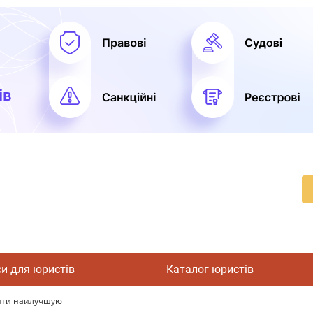
си для юристів
Каталог юристів
айти наилучшую