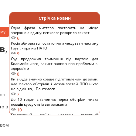
Стрічка новин
Одна фраза миттєво поставить на місце
аму
зверхню людину: психолог розкрила секрет
6
Росія збирається остаточно анексувати частину
в
,
Грузії, - країни НАТО
9
Суд продовжив тримання під вартою для
Коломойського, захист заявив про проблеми зі
здоров'ям
8
Київ буде значно краще підготовлений до зими,
але фактор обстрілів і можливостей ППО ніхто
не відміняв, - Пантелеєв
 он
7
До 10 годин спізнення: через обстріли низка
поїздів курсують із затримками
то в
10
Бюджетний вибір: названо головний
автомобільний бестселер у Європі
овом
11
Гороскоп на 8 серпня: Левам – відпочинок,
Козерогам – зустріч з рідними