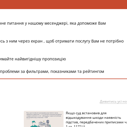
чне питання у нашому месенджері, яка допоможе Вам
есь з ним через екран , щоб отримати послугу Вам не потрібно
римайте найвигіднішу пропозицію
 проблеми за фильтрами, показниками та рейтингом
Дивитись усі н
Якщо суд встановив для
а
відшкодування шкоди наявність
підстав, передбачених приписами ч
1 ст. 1172 Ц