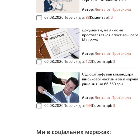
Автор:
Лента от Протокола
07.08.2026
Переглядів:
33
Коментарі:
0
Документи, на яких не
проставляється апостиль: пере
Мін’юсту
Автор:
Лента от Протокола
06.08.2026
Переглядів:
122
Коментарі:
0
Суд оштрафував командира
військової частини за ігнорув
рішення на 66 560 грн
Автор:
Лента от Протокола
05.08.2026
Переглядів:
444
Коментарі:
0
Ми в соціальних мережах: