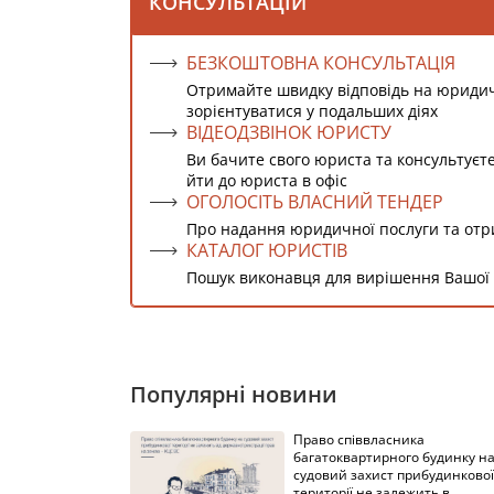
КОНСУЛЬТАЦІЙ
БЕЗКОШТОВНА КОНСУЛЬТАЦІЯ
Отримайте швидку відповідь на юриди
зорієнтуватися у подальших діях
ВІДЕОДЗВІНОК ЮРИСТУ
Ви бачите свого юриста та консультуєт
йти до юриста в офіс
ОГОЛОСІТЬ ВЛАСНИЙ ТЕНДЕР
Про надання юридичної послуги та от
КАТАЛОГ ЮРИСТІВ
Пошук виконавця для вирішення Вашої
Популярні новини
Право співвласника
багатоквартирного будинку н
судовий захист прибудинкової
території не залежить в