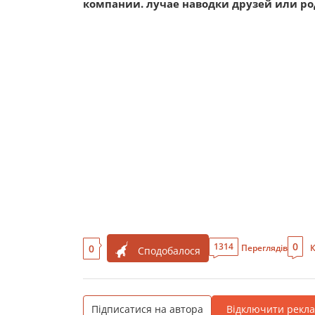
компании. лучае наводки друзей или ро
0
1314
0
Переглядів
К
Сподобалося
Підписатися на автора
Відключити рекл