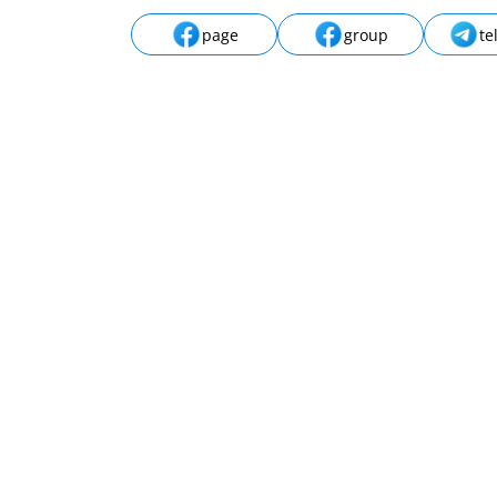
page
group
te