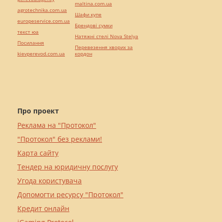
maltina.com.ua
agrotechnika.com.ua
Шафи купе
europeservice.com.ua
Брендові сумки
текст юа
Натяжні стелі Nova Stelya
Посилання
Перевезення хворих за
kievperevod.com.ua
кордон
Про проект
Реклама на "Протокол"
"Протокол" без реклами!
Карта сайту
Тендер на юридичну послугу
Угода користувача
Допомогти ресурсу "Протокол"
Кредит онлайн