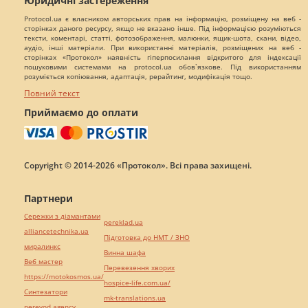
Юридичні застереження
Protocol.ua є власником авторських прав на інформацію, розміщену на веб -
сторінках даного ресурсу, якщо не вказано інше. Під інформацією розуміються
тексти, коментарі, статті, фотозображення, малюнки, ящик-шота, скани, відео,
аудіо, інші матеріали. При використанні матеріалів, розміщених на веб -
сторінках «Протокол» наявність гіперпосилання відкритого для індексації
пошуковими системами на protocol.ua обов`язкове. Під використанням
розуміється копіювання, адаптація, рерайтинг, модифікація тощо.
Повний текст
Приймаємо до оплати
Copyright © 2014-2026 «Протокол». Всі права захищені.
Партнери
Сережки з діамантами
pereklad.ua
alliancetechnika.ua
Підготовка до НМТ / ЗНО
миралинкс
Винна шафа
Веб мастер
Перевезення хворих
https://motokosmos.ua/
hospice-life.com.ua/
Синтезатори
mk-translations.ua
perevod.agency