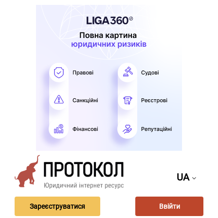
UA
Зареєструватися
Ввійти