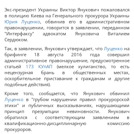
Экс-президент Украины Виктор Янукович пожаловался
в полицию Киева на Генерального прокурора Украины
Юрия Луценко
, обвинив его в административном
правонарушении, говорится в заявлении, переданном
"Интерфаксу" адвокатом Януковича Виталием
Сердюком.
Так, в заявлении, Янукович утверждает, что
Луценко
на
брифинге 18 августа 2016 года совершил
административное правонарушение, предусмотренное
статьей
173
КУпАП
(мелкое хулиганство, то есть
нецензурная брань в общественных местах,
оскорбительное приставание к гражданам и другие
подобные действия).
Кроме того, сообщается, что Янукович обвинил
Луценко
в "грубом нарушении правил прокурорской
этики" и публичных высказываниях, нарушающими
принцип презумпции невиновности. Янукович
обратился с соответствующим заявлением в
квалификационно-дисциплинарную комиссию
прокуроров.