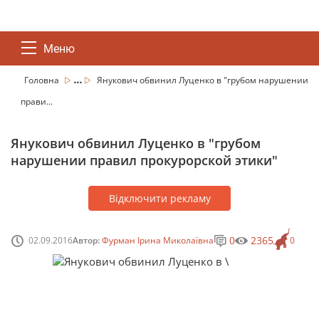
Меню
...
Головна
Янукович обвинил Луценко в "грубом нарушении
прави...
Янукович обвинил Луценко в "грубом
нарушении правил прокурорской этики"
Відключити рекламу
0
2365
02.09.2016
Автор:
Фурман Ірина Миколаївна
0