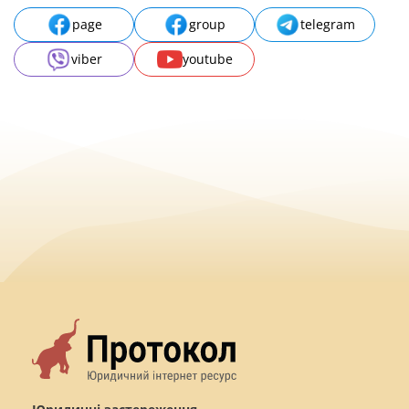
page
group
telegram
viber
youtube