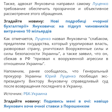
Также, адвокат Януковича направил самому
Луценко
требование обеспечить прозрачное и объективное
рассмотрение этого обращения.
Згадайте новину:
Нові подробиці «чорної
бухгалтерії» Януковича: на підкуп чиновників
витрачено 10 мільярдів
Как отмечается,
Луценко
назвал Януковича "слабаком,
предателем государства, который узурпировал власть,
разворовал страну, уничтожил Вооруженные силы и
силы безопасности Украины", а также заявил, что он,
сбежав в РФ "призвал к вооруженной агрессии в
отношении Украины".
Напомним, ранее сообщалось, что Генеральный
прокурор Украины
Юрий Луценко
пообещал экс-
президенту Виктору Януковичу справедливый суд
после возвращения последнего в Украину.
Источник:
РБК-Украина
Згадайте новину:
Подивись мені в очі: навіщо
Янукович хоче очної ставки з Порошенком