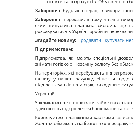
готівки та розрахунків. Обмежень на б
Заборонені
будь-які операції з використанн
Заборонені
перекази, в тому числі з вико
який випустила платіжна система, що п
розрахуватись в Україні: зробити переказ чи 
Згадайте новину:
Продавати і купувати не
Підприємствам:
Підприємства, які мають спеціальні дозво
знімати готівкою іноземну валюту без обме
На територіях, які перебувають під загрозо
валюту у валюті рахунку, рішення щодо о
відділень банків на місцях, виходячи з ситуа
Українці!
Закликаємо не створювати зайве навантаженн
здійснюють підкріплення банкоматів та кас б
Користуйтеся платіжними картками: здійснюв
Жодних обмежень на безготівкові розрахун