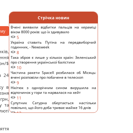
Стрічка новин
Вчені виявили відбитки пальців на кераміці
аму
віком 8000 років: що їх здивувало
5
Україна ставить Путіна на передвиборчий
годинник, - Newsweek
ків,
8
ення
Така зброя є лише у кількох країн: Зеленський
про створення української балістики
рн/$
10
Частина ракети SpaceX розбилася об Місяць:
з 24
вчені розповіли про побачене в телескоп
9
ку в
Нікітюк з однорічним сином вирушила на
резня
відпочинок у гори та нарвалася на хейт
11
грн,
Супутник Сатурна обертається настільки
у та
повільно, що його доба триває майже 16 днів
люті
12
У Україні з'явиться нове свято: що будуть
відзначати 8 серпня
9
яття