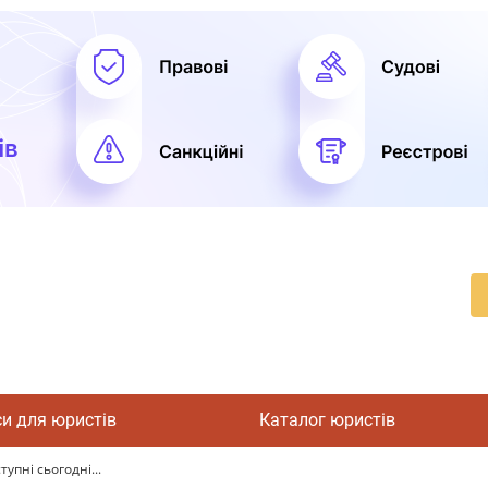
си для юристів
Каталог юристів
упні сьогодні...