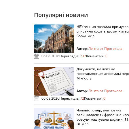
Популярні новини
НБУ змінив правила примусов
списання коштів: що змінитьс
боржників
Автор:
Лента от Протокола
06.08.2026
Переглядів:
237
Коментарі:
0
Документи, на яких не
проставляється апостиль: пере
Мін’юсту
Автор:
Лента от Протокола
06.08.2026
Переглядів:
72
Коментарі:
0
Чоловік помер, але позика
залишилася: як фраза «на йог
розсуд» коштувала дружині $1,
ВС у сп