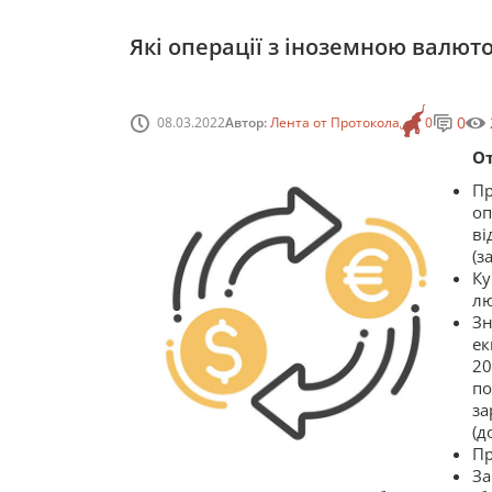
Які операції з іноземною валюто
0
08.03.2022
Автор:
Лента от Протокола
0
От
Пр
о
в
(з
Ку
лю
Зн
ек
20
по
з
(д
Пр
За