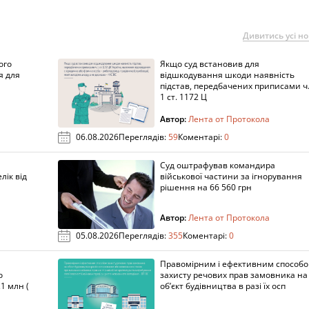
Дивитись усі н
ого
Якщо суд встановив для
я для
відшкодування шкоди наявність
підстав, передбачених приписами ч
1 ст. 1172 Ц
Автор:
Лента от Протокола
06.08.2026
Переглядів:
59
Коментарі:
0
Суд оштрафував командира
лік від
військової частини за ігнорування
рішення на 66 560 грн
Автор:
Лента от Протокола
05.08.2026
Переглядів:
355
Коментарі:
0
Правомірним і ефективним способ
о
захисту речових прав замовника на
1 млн (
об’єкт будівництва в разі їх осп