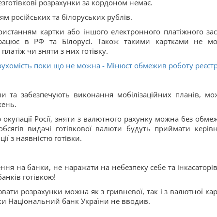
езготівкові розрахунки за кордоном немає.
ям російських та білоруських рублів.
ристанням картки або іншого електронного платіжного зас
рацює в РФ та Білорусі. Також такими картками не м
платіж чи зняти з них готівку.
рухомість поки що не можна - Мінюст обмежив роботу реєстр
ли та забезпечують виконання мобілізаційних планів, мо
жень.
ю окупації Росії, зняти з валютного рахунку можна без обме
бсягів видачі готівкової валюти будуть приймати керів
ції з наявністю готівки.
я на банки, не наражати на небезпеку себе та інкасаторів,
анків готівкою!
ати розрахунки можна як з гривневої, так і з валютної кар
ки Національний банк України не вводив.