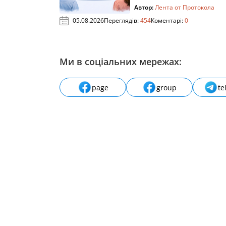
Автор:
Лента от Протокола
05.08.2026
Переглядів:
454
Коментарі:
0
Ми в соціальних мережах:
page
group
te