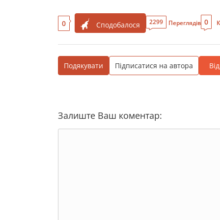
0
2299
0
Переглядів
К
Сподобалося
Подякувати
Підписатися на автора
Ві
Залиште Ваш коментар: