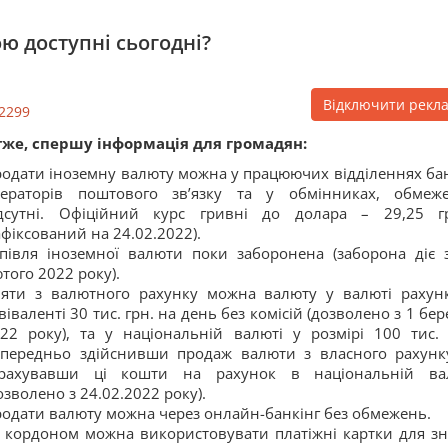
ю доступні сьогодні?
Відключити рекл
2299
же, спершу інформація для громадян:
одати іноземну валюту можна у працюючих відділеннях бан
ператорів поштового зв’язку та у обмінниках, обмеж
ідсутні. Офіційний курс гривні до долара – 29,25 г
афіксований на 24.02.2022).
півля іноземної валюти поки заборонена (заборона діє 
того 2022 року).
яти з валютного рахунку можна валюту у валюті рахун
віваленті 30 тис. грн. на день без комісій (дозволено з 1 бе
22 року), та у національній валюті у розмірі 100 тис. 
передньо здійснивши продаж валюти з власного рахунк
арахувавши ці кошти на рахунок в національній ва
озволено з 24.02.2022 року).
одати валюту можна через онлайн-банкінг без обмежень.
 кордоном можна використовувати платіжні картки для зн