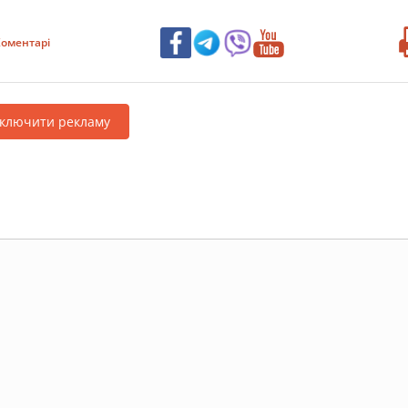
оментарі
дключити рекламу