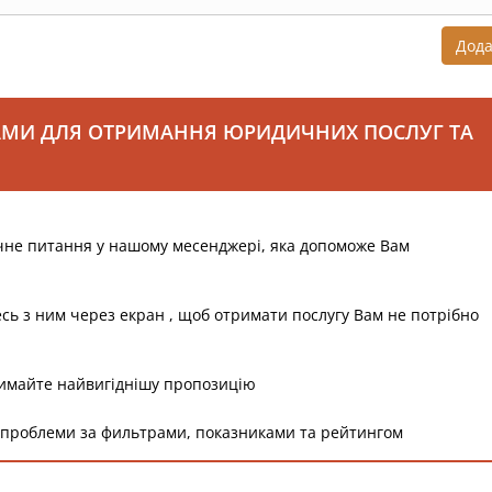
Дод
АМИ ДЛЯ ОТРИМАННЯ ЮРИДИЧНИХ ПОСЛУГ ТА
чне питання у нашому месенджері, яка допоможе Вам
есь з ним через екран , щоб отримати послугу Вам не потрібно
римайте найвигіднішу пропозицію
 проблеми за фильтрами, показниками та рейтингом