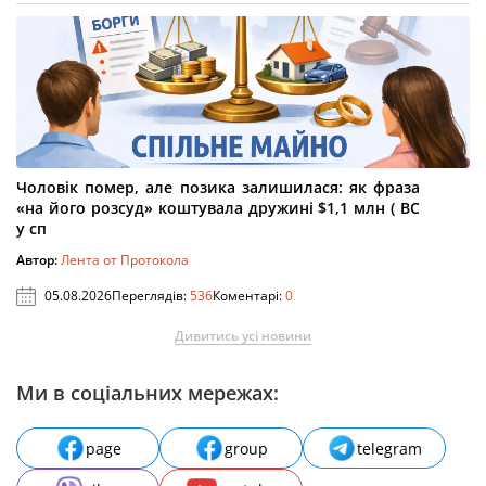
Чоловік помер, але позика залишилася: як фраза
«на його розсуд» коштувала дружині $1,1 млн ( ВС
у сп
Автор:
Лента от Протокола
05.08.2026
Переглядів:
536
Коментарі:
0
Дивитись усі новини
Ми в соціальних мережах:
page
group
telegram