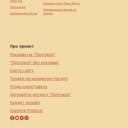
текст юа
Натяжні стелі Nova Stelya
Посилання
Перевезення хворих за
kievperevod.com.ua
кордон
Про проект
Реклама на "Протокол"
"Протокол" без реклами!
Карта сайту
Тендер на юридичну послугу
Угода користувача
Допомогти ресурсу "Протокол"
Кредит онлайн
iGaming Protocol