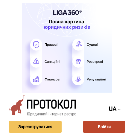
UA
Зареєструватися
Ввійти