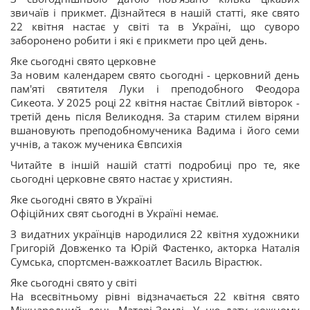
звичаїв і прикмет. Дізнайтеся в нашій статті, яке свято
22 квітня настає у світі та в Україні, що суворо
заборонено робити і які є прикмети про цей день.
Яке сьогодні свято церковне
За новим календарем свято сьогодні - церковний день
пам'яті святителя Луки і преподобного Феодора
Сикеота. У 2025 році 22 квітня настає Світлий вівторок -
третій день після Великодня. За старим стилем віряни
вшановують преподобномученика Вадима і його семи
учнів, а також мученика Євпсихія
Читайте в іншій нашій статті подробиці про те, яке
сьогодні церковне свято настає у християн.
Яке сьогодні свято в Україні
Офіційних свят сьогодні в Україні немає.
З видатних українців народилися 22 квітня художники
Григорій Довженко та Юрій Фастенко, акторка Наталія
Сумська, спортсмен-важкоатлет Василь Вірастюк.
Яке сьогодні свято у світі
На всесвітньому рівні відзначається 22 квітня свято