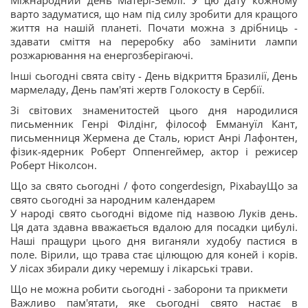
Міжнародний день Матері-Землі. У цю дату кожному
варто задуматися, що нам під силу зробити для кращого
життя на нашій планеті. Почати можна з дрібниць -
здавати сміття на переробку або замінити лампи
розжарювання на енергозберігаючі.
Інші сьогодні свята світу - День відкриття Бразилії, День
мармеладу, День пам'яті жертв Голокосту в Сербії.
Зі світових знаменитостей цього дня народилися
письменник Генрі Філдінг, філософ Еммануїл Кант,
письменниця Жермена де Сталь, юрист Анрі Лафонтен,
фізик-ядерник Роберт Оппенгеймер, актор і режисер
Роберт Ніколсон.
Що за свято сьогодні / фото congerdesign, PixabayЩо за
свято сьогодні за народним календарем
У народі свято сьогодні відоме під назвою Луків день.
Ця дата здавна вважається вдалою для посадки цибулі.
Наші пращури цього дня виганяли худобу пастися в
поле. Вірили, що трава стає цілющою для коней і корів.
У лісах збирали дику черемшу і лікарські трави.
Що не можна робити сьогодні - заборони та прикмети
Важливо пам'ятати, яке сьогодні свято настає в