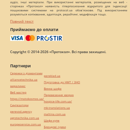
аудіо, інші матеріали. При використанні матеріалів, розміщених на веб -
сторінках «Протокол» наявність гіперпосилання відкритого для індексації
пошуковими системами на protocol.ua обов`язкове. Під використанням
розуміється копіювання, адаптація, рерайтинг, модифікація тощо.
Повний текст
Приймаємо до оплати
Copyright © 2014-2026 «Протокол». Всі права захищені.
Партнери
Сережки з діамантами
pereklad.ua
alliancetechnika.ua
Підготовка до НМТ / ЗНО
миралинкс
Винна шафа
Веб мастер
Перевезення хворих
https://motokosmos.ua/
hospice-life.com.ua/
Синтезатори
mk-translations.ua
perevod.agency
maltina.com.ua
agrotechnika.com.ua
Шафи купе
europeservice.com.ua
Брендові сумки