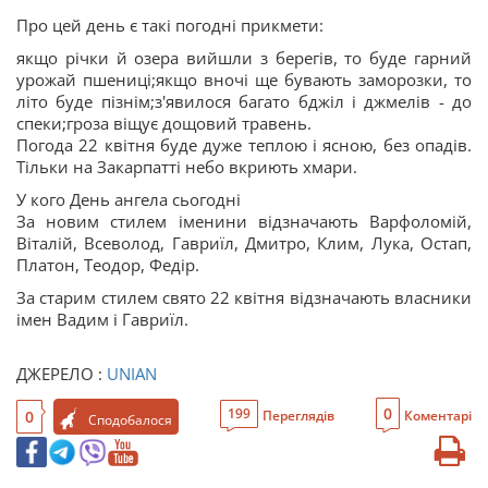
Про цей день є такі погодні прикмети:
якщо річки й озера вийшли з берегів, то буде гарний
урожай пшениці;якщо вночі ще бувають заморозки, то
літо буде пізнім;з'явилося багато бджіл і джмелів - до
спеки;гроза віщує дощовий травень.
Погода 22 квітня буде дуже теплою і ясною, без опадів.
Тільки на Закарпатті небо вкриють хмари.
У кого День ангела сьогодні
За новим стилем іменини відзначають Варфоломій,
Віталій, Всеволод, Гавриїл, Дмитро, Клим, Лука, Остап,
Платон, Теодор, Федір.
За старим стилем свято 22 квітня відзначають власники
імен Вадим і Гавриїл.
ДЖЕРЕЛО :
UNIAN
0
199
0
Переглядів
Коментарі
Сподобалося