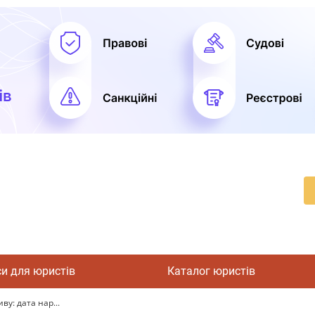
си для юристів
Каталог юристів
ву: дата нар...