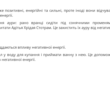
е позитивні, енергійні та сильні, проте іноді вони відчув
енергії.
ння аури: рано вранці сидіти під сонячними променя
тати Адітья Хрідая Стотрам. Це захистить їх ауру від негати
іддаються впливу негативної енергії.
ал у воду для купання і приймати ванну з нею. Це допомож
 негативної енергії.