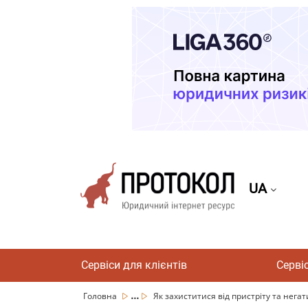
UA
Сервіси для клієнтів
Серві
...
Головна
Як захиститися від пристріту та негати