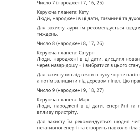
Число 7 (народжені 7, 16, 25)
Керуюча планета: Кету
Люди, народжені в ці дати, таємничі та духо
Для захисту аури їм рекомендується щодн
тиждень.
Число 8 (народжені 8, 17, 26)
Керуюча планета: Сатурн
Люди, народжені в ці дати, дисциплінован
через назар-дошу – і вибратися з цього стан
Для захисту їм слід взяти в руку чорне насі
а потім залишити під деревом піпал. Цю пр
Число 9 (народжені 9, 18, 27)
Керуюча планета: Марс
Люди, народжені в ці дати, енергійні та 
впливу пристріту.
Для захисту їм рекомендується щодня чита
негативної енергії та створить навколо тіла