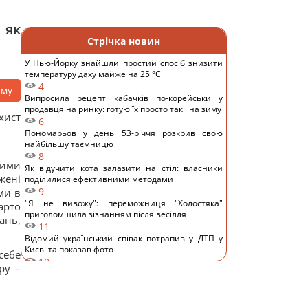
 як
Стрічка новин
У Нью-Йорку знайшли простий спосіб знизити
температуру даху майже на 25 °C
4
аму
Випросила рецепт кабачків по-корейськи у
продавця на ринку: готую їх просто так і на зиму
хист
6
Пономарьов у день 53-річчя розкрив свою
найбільшу таємницю
8
вими
Як відучити кота залазити на стіл: власники
жені
поділилися ефективними методами
9
ми в
"Я не вивожу": переможниця "Холостяка"
арто
приголомшила зізнанням після весілля
ань,
11
Відомий український співак потрапив у ДТП у
Києві та показав фото
себе
10
ру –
Основний напрямок – Одещина: у Повітряних
силах розкрили деталі російської атаки
11