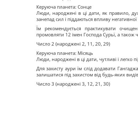
Керуюча планета: Сонце
Люди, народжені в ці дати, як правило, дуж
занепад сил і піддаються впливу негативної 
Їм рекомендується практикувати очище
промовляти 12 імен Господа Сурьї, а також чи
Число 2 (народжені 2, 11, 20, 29)
Керуюча планета: Місяць
Люди, народжені в ці дати, чутливі і легко п
Для захисту аури їм слід додавати Гангадж
залишатися під захистом від будь-яких видів
Число 3 (народжені 3, 12, 21, 30)