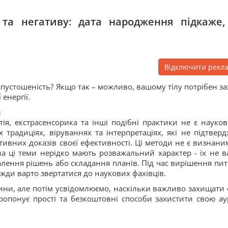
 та негативу: дата народження підкаже,
Відключити рекл
пустошеність? Якщо так – можливо, вашому тілу потрібен за
 енергії.
л
нтія, екстрасенсорика та інші подібні практики не є науко
традиціях, віруваннях та інтерпретаціях, які не підтверд
ивних доказів своєї ефективності. Ці методи не є визнани
на ці теми нерідко мають розважальний характер - їх не в
алення рішень або складання планів. Під час вирішення пит
вжди варто звертатися до наукових фахівців.
ини, але потім усвідомлюємо, наскільки важливо захищати 
 пропонує прості та безкоштовні способи захистити свою ау