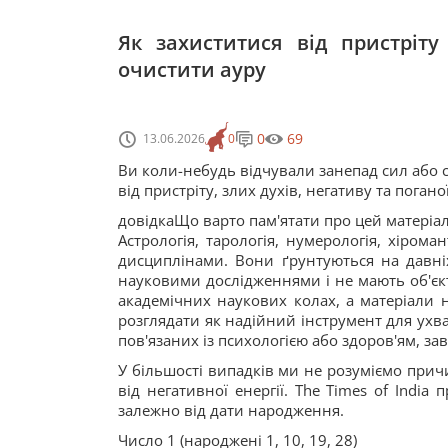
Як захиститися від пристріту
очистити ауру
0
69
13.06.2026
0
Ви коли-небудь відчували занепад сил або с
від пристріту, злих духів, негативу та поганої
довідкаЩо варто пам'ятати про цей матеріа
Астрологія, тарологія, нумерологія, хірома
дисциплінами. Вони ґрунтуються на давніх 
науковими дослідженнями і не мають об'єкт
академічних наукових колах, а матеріали 
розглядати як надійний інструмент для ухв
пов'язаних із психологією або здоров'ям, за
У більшості випадків ми не розуміємо прич
від негативної енергії. The Times of India
залежно від дати народження.
Число 1 (народжені 1, 10, 19, 28)