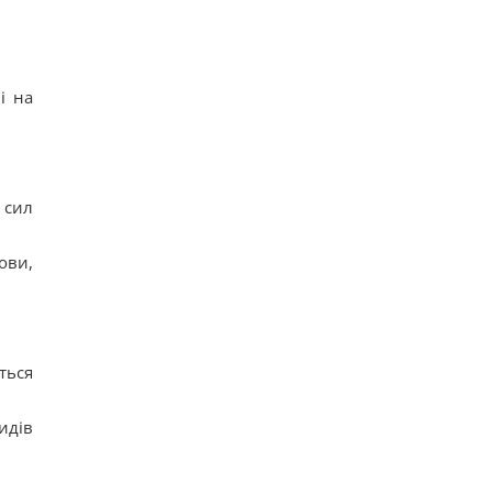
і на
 сил
ови,
ться
идів