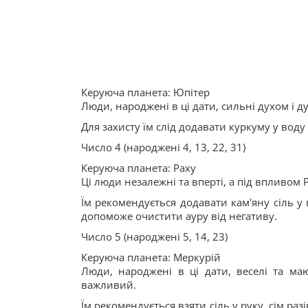
Керуюча планета: Юпітер
Люди, народжені в ці дати, сильні духом і д
Для захисту їм слід додавати куркуму у вод
Число 4 (народжені 4, 13, 22, 31)
Керуюча планета: Раху
Ці люди незалежні та вперті, а під впливом 
Їм рекомендується додавати кам'яну сіль 
допоможе очистити ауру від негативу.
Число 5 (народжені 5, 14, 23)
Керуюча планета: Меркурій
Люди, народжені в ці дати, веселі та маю
важливий.
Їм рекомендується взяти сіль у руку, сім ра