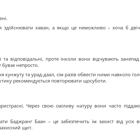
вні.
я здійснювати хаван, а якщо це неможливо – хоча б двіч
і та відповідальні, проте інколи вони відчувають занепад
у буває непросто.
ння кунжуту та урад-даал, сім разів обвести ними навколо гол
актику рекомендується повторювати щосуботи.
пристрасні. Через свою сміливу натуру вони часто піддаю
ти Баджранг Баан – це забезпечить їм захист від усіх в
 захисний щит.