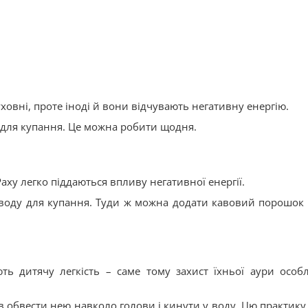
уховні, проте іноді й вони відчувають негативну енергію.
у для купання. Це можна робити щодня.
Раху легко піддаються впливу негативної енергії.
у воду для купання. Туди ж можна додати кавовий порошок 
ть дитячу легкість – саме тому захист їхньої аури особ
зів обвести нею навколо голови і кинути у воду. Цю практику 