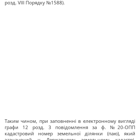
розд. VIIІ Порядку №1588).
Таким чином, при заповненні в електронному вигляді
графи 12 розд. 3 повідомлення за ф. №20-ОПП
кадастровий номер земельної ділянки (паю), який
зазначений у Державному земельному кадастрі,