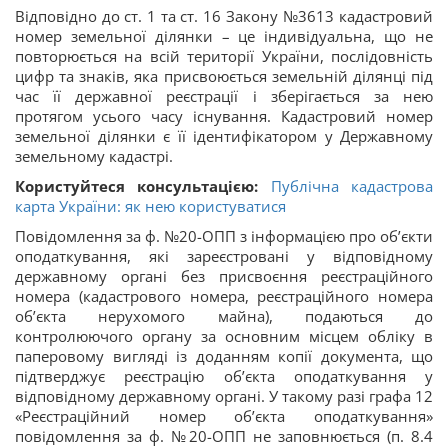
Відповідно до ст. 1 та ст. 16 Закону №3613 кадастровий
номер земельної ділянки – це індивідуальна, що не
повторюється на всій території України, послідовність
цифр та знаків, яка присвоюється земельній ділянці під
час її державної реєстрації і зберігається за нею
протягом усього часу існування. Кадастровий номер
земельної ділянки є її ідентифікатором у Державному
земельному кадастрі.
Користуйтеся консультацією:
Публічна кадастрова
карта України: як нею користуватися
Повідомлення за ф. №20-ОПП з інформацією про об’єкти
оподаткування, які зареєстровані у відповідному
державному органі без присвоєння реєстраційного
номера (кадастрового номера, реєстраційного номера
об’єкта нерухомого майна), подаються до
контролюючого органу за основним місцем обліку в
паперовому вигляді із доданням копії документа, що
підтверджує реєстрацію об’єкта оподаткування у
відповідному державному органі. У такому разі графа 12
«Реєстраційний номер об’єкта оподаткування»
повідомлення за ф. №20-ОПП не заповнюється (п. 8.4