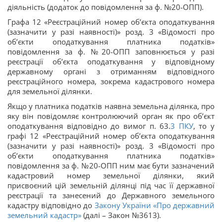
діяльність (додаток до повідомлення за ф. №20-ОПП).
Графа 12 «Реєстраційний номер об’єкта оподаткування
(зазначити у разі наявності)» розд. 3 «Відомості про
об’єкти оподаткування платника податків»
повідомлення за ф. №20-ОПП заповнюється у разі
реєстрації об’єкта оподаткування у відповідному
державному органі з отриманням відповідного
реєстраційного номера, зокрема кадастрового номера
для земельної ділянки.
Якщо у платника податків наявна земельна ділянка, про
яку він повідомляє контролюючий орган як про об’єкт
оподаткування відповідно до вимог п. 63.
3
ПКУ
, то у
графі 12 «Реєстраційний номер об’єкта оподаткування
(зазначити у разі наявності)» розд. 3 «Відомості про
об’єкти оподаткування платника податків»
повідомлення за ф. №20-ОПП ним має бути зазначений
кадастровий номер земельної ділянки, який
присвоєний цій земельній ділянці під час її державної
реєстрації та занесений до Державного земельного
кадастру відповідно до
Закону України «Про державний
земельний кадастр»
(далі – Закон №3613).