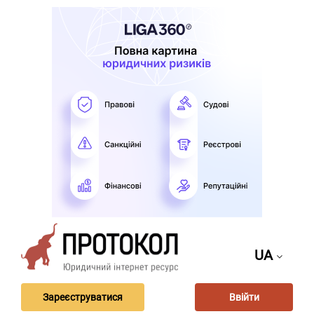
UA
Зареєструватися
Ввійти