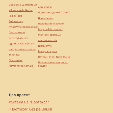
Сережки з діамантами
pereklad.ua
alliancetechnika.ua
Підготовка до НМТ / ЗНО
миралинкс
Винна шафа
Веб мастер
Перевезення хворих
https://motokosmos.ua/
hospice-life.com.ua/
Синтезатори
mk-translations.ua
perevod.agency
maltina.com.ua
agrotechnika.com.ua
Шафи купе
europeservice.com.ua
Брендові сумки
текст юа
Натяжні стелі Nova Stelya
Посилання
Перевезення хворих за
kievperevod.com.ua
кордон
Про проект
Реклама на "Протокол"
"Протокол" без реклами!