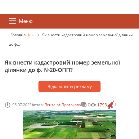
Меню
...
Головна
Як внести кадастровий номер земельної ділянки
до ф...
Як внести кадастровий номер земельної
ділянки до ф. №20-ОПП?
Відключити рекламу
0
1793
05.07.2023
Автор:
Лента от Протокола
1