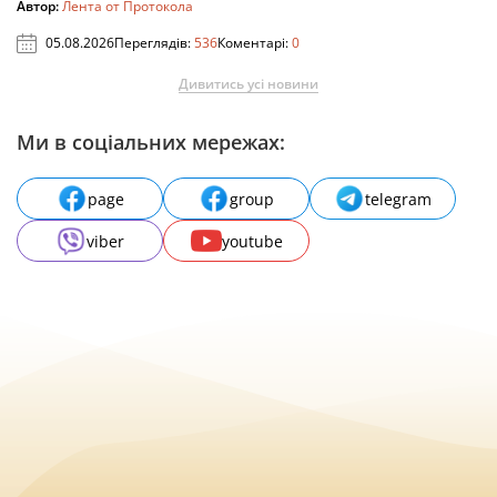
Автор:
Лента от Протокола
05.08.2026
Переглядів:
536
Коментарі:
0
Дивитись усі новини
Ми в соціальних мережах:
page
group
telegram
viber
youtube