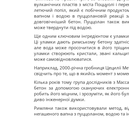
вулканічних пластів з міста Поццуолі і пер
летючий попіл, який є побічним продуктом
вапном і водою в пуццолановій реакції з
довговічніший бетон. Пуццолан також вик
може тверднути під водою.
Ще одним ключовим інгредієнтом є уламки 
Ці уламки дають римському бетону здатніс
але вода може просочитися в його тріщини
уламки створюють кристали, звані кальци
може самовідновлюватися.
Наприклад, 2000-річна гробниця Цецилії Ме
свідчить про те, що в якийсь момент з момен
Кілька років тому група дослідників з Масс
бетон за допомогою скануючих електронни
робить його міцним, і зрозуміти, як його бу
диво інженерної думки.
Римляни також використовували метод, ві
негашеного вапна з пуццоланом, водою та ін