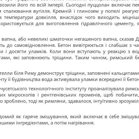
евозили його по всій імперії. Сьогодні пуццолан включає пем
 спалювання вугілля. Кремній і глинозем у попелі реагуют
а температури довкілля, внаслідок чого виходить міцніш
ористовується для виготовлення гідравлічного цементу, 
вапна, або невеликі шматочки негашеного вапна, сказав Ді
ть до самовідновлення. Бетон вивітрюється і слабшає з ча
 і досягти уламків. Коли вони вступають у реакцію з во
тами, які заповнюють тріщини. Таким чином, римський б
телли біля Риму демонструє тріщини, заповнені кальцитами
ту її будівництва вода активувала уламки всередині її бето
ачусетського технологічного інституту проаналізувала римс
х мікроскопів і рентгенівських променів, щоб побачити
ло зроблено, тоді як римляни, здавалося, інтуїтивно зрозуміл
домий як гаряче змішування, який включає в себе змішув
шими інгредієнтами, а потім нагрівання.