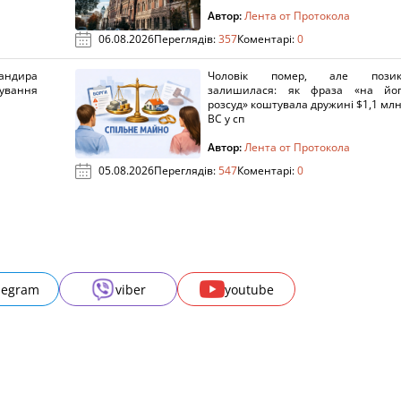
Автор:
Лента от Протокола
06.08.2026
Переглядів:
357
Коментарі:
0
ндира
Чоловік помер, але позик
рування
залишилася: як фраза «на йо
розсуд» коштувала дружині $1,1 млн
ВС у сп
Автор:
Лента от Протокола
05.08.2026
Переглядів:
547
Коментарі:
0
legram
viber
youtube