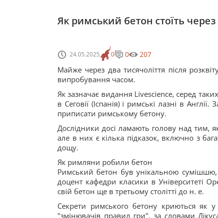
Як римський бетон стоїть через 
0
207
24.05.2025
0
Майже через два тисячоліття після розквіту
випробування часом.
Як зазначає видання Livescience, серед так
в Сеговії (Іспанія) і римські лазні в Англі
приписати римському бетону.
Дослідники досі ламають голову над тим, 
але в них є кілька підказок, включно з баг
дощу.
Як римляни робили бетон
Римський бетон був унікальною сумішшю, і
доцент кафедри класики в Університеті Ор
свій бетон ще в третьому столітті до н. е.
Секрети римського бетону криються як у й
"змінювачів правил гри", за словами Діку