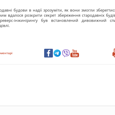
давні будови в надії зрозуміти, як вони змогли зберегтис
ним вдалося розкрити секрет збереження стародавніх буді
 реверс-інжинірингу був встановлений дивовижний сп
дівлі.
ментарі