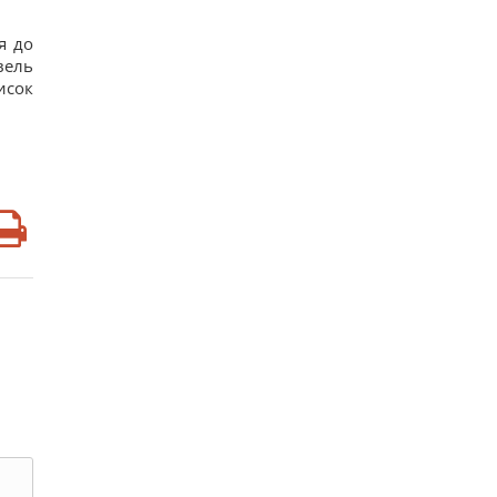
я до
вель
исок