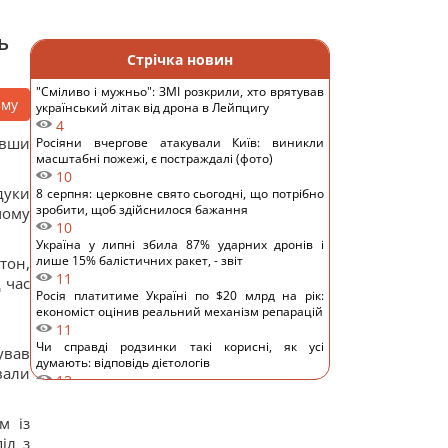
ь
Стрічка новин
"Сміливо і мужньо": ЗМІ розкрили, хто врятував
аму
український літак від дрона в Лейпцигу
4
авши
Росіяни вчергове атакували Київ: виникли
масштабні пожежі, є постраждалі (фото)
10
дуки
8 серпня: церковне свято сьогодні, що потрібно
зробити, щоб здійснилося бажання
чому
10
Україна у липні збила 87% ударних дронів і
лише 15% балістичних ракет, - звіт
тон,
11
 час
Росія платитиме Україні по $20 млрд на рік:
економіст оцінив реальний механізм репарацій
11
Чи справді родзинки такі корисні, як усі
ував
думають: відповідь дієтологів
вали
13
Трамп неохоче посилює тиск на РФ, але
законопроект Грема змусить його вжити
м із
заходів, - WSJ
іл з
11