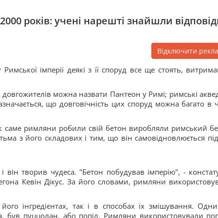
2000 років: учені нарешті знайшли відповід
Відключити рекл
 Римської імперії деякі з її споруд все ще стоять, витрим
их довгожителів можна назвати Пантеон у Римі; римські акве
ї. Зазначається, що довговічність цих споруд можна багато в 
як саме римляни робили свій бетон виробляли римський бе
атьма з його складових і тим, що він самовідновлюється під
 він творив чудеса. "Бетон побудував імперію", - констат
егона Кевін Дікус. За його словами, римляни використову
ого інгредієнтах, так і в способах їх змішування. Одни
са, був пуццолан, або попіл. Римляни використовували поп