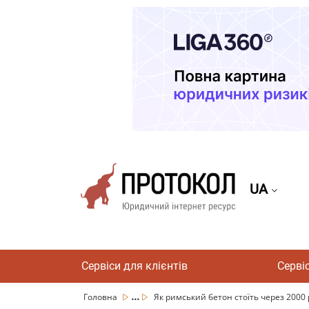
UA
Сервіси для клієнтів
Серві
...
Головна
Як римський бетон стоїть через 2000 ро