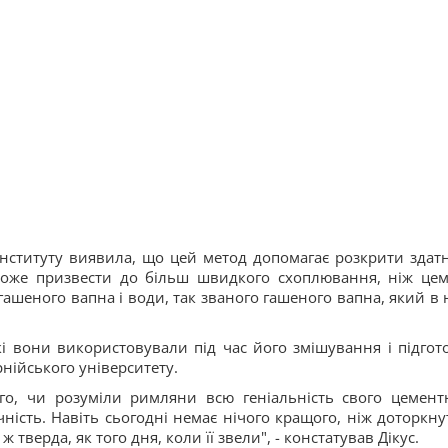
інституту виявила, що цей метод допомагає розкрити здатн
може призвести до більш швидкого схоплювання, ніж цем
шеного вапна і води, так званого гашеного вапна, який в 
кі вони використовували під час його змішування і підгот
орнійського університету.
го, чи розуміли римляни всю геніальність свого цемент
чність. Навіть сьогодні немає нічого кращого, ніж доторкну
 ж тверда, як того дня, коли її звели", - констатував Дікус.