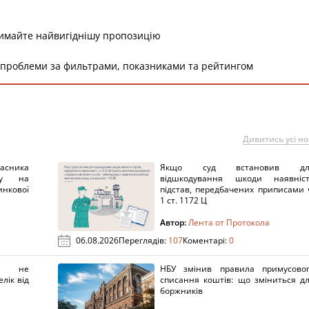
римайте найвигіднішу пропозицію
 проблеми за фильтрами, показниками та рейтингом
Дивитись усі н
ника
Якщо суд встановив дл
нку на
відшкодування шкоди наявніс
нкової
підстав, передбачених приписами 
1 ст. 1172 Ц
Автор:
Лента от Протокола
06.08.2026
Переглядів:
107
Коментарі:
0
х не
НБУ змінив правила примусово
лік від
списання коштів: що зміниться д
боржників