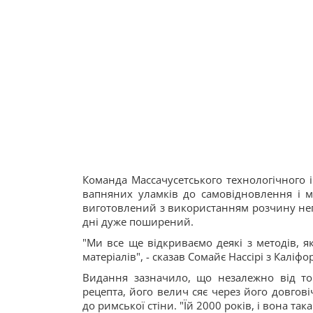
Команда Массачусетського технологічного 
вапняних уламків до самовідновлення і 
виготовлений з використанням розчину нега
дні дуже поширений.
"Ми все ще відкриваємо деякі з методів, я
матеріалів", - сказав Сомайє Нассірі з Каліф
Видання зазначило, що незалежно від то
рецепта, його велич сяє через його довгові
до римської стіни. "Їй 2000 років, і вона така