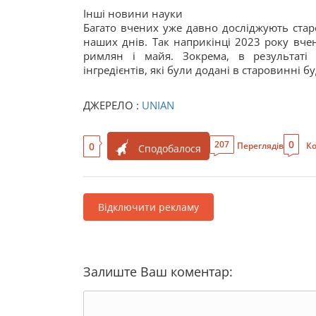
Інші новини науки
Багато вчених уже давно досліджують старо
наших днів. Так наприкінці 2023 року вче
римлян і майя. Зокрема, в результаті
інгредієнтів, які були додані в старовинні бу
ДЖЕРЕЛО :
UNIAN
0
207
0
Переглядів
Ко
Сподобалося
Відключити рекламу
Залиште Ваш коментар: