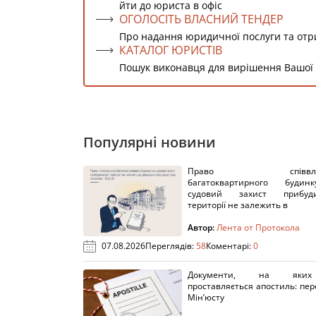
йти до юриста в офіс
ОГОЛОСІТЬ ВЛАСНИЙ ТЕНДЕР
Про надання юридичної послуги та от
КАТАЛОГ ЮРИСТІВ
Пошук виконавця для вирішення Вашої
Популярні новини
Право співвлас
багатоквартирного буди
судовий захист прибуди
території не залежить в
Автор:
Лента от Протокола
07.08.2026
Переглядів:
58
Коментарі:
0
Документи, на яки
проставляється апостиль: пере
Мін’юсту