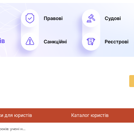
си для юристів
Каталог юристів
ків: учені н...