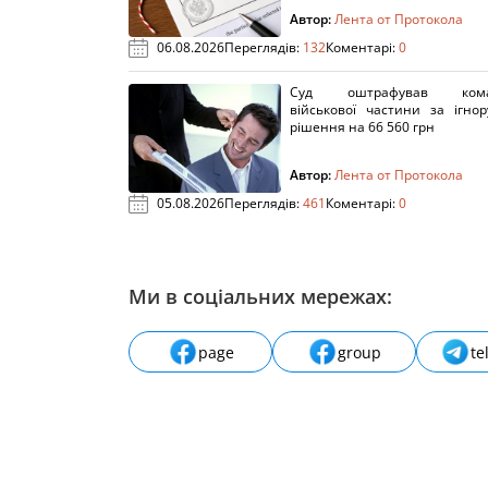
Автор:
Лента от Протокола
06.08.2026
Переглядів:
132
Коментарі:
0
Суд оштрафував кома
військової частини за ігно
рішення на 66 560 грн
Автор:
Лента от Протокола
05.08.2026
Переглядів:
461
Коментарі:
0
Ми в соціальних мережах:
page
group
te