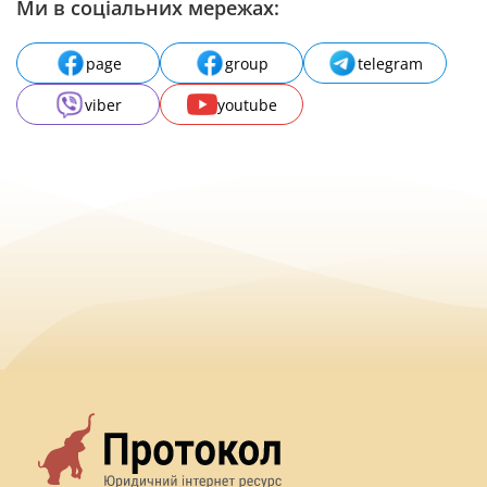
Ми в соціальних мережах:
page
group
telegram
viber
youtube