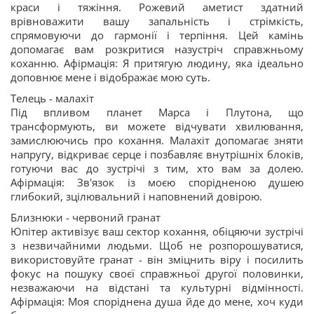
краси і тяжіння. Рожевий аметист здатний
врівноважити вашу запальність і стрімкість,
спрямовуючи до гармонії і терпіння. Цей камінь
допомагає вам розкритися назустріч справжньому
коханню. Афірмація: Я притягую людину, яка ідеально
доповнює мене і відображає мою суть.
Телець - малахіт
Під впливом планет Марса і Плутона, що
трансформують, ви можете відчувати хвилювання,
замислюючись про кохання. Малахіт допомагає зняти
напругу, відкриває серце і позбавляє внутрішніх блоків,
готуючи вас до зустрічі з тим, хто вам за долею.
Афірмація: Зв'язок із моєю спорідненою душею
глибокий, зцілювальний і наповнений довірою.
Близнюки - червоний гранат
Юпітер активізує ваш сектор кохання, обіцяючи зустрічі
з незвичайними людьми. Щоб не розпорошуватися,
використовуйте гранат - він зміцнить віру і посилить
фокус на пошуку своєї справжньої другої половинки,
незважаючи на відстані та культурні відмінності.
Афірмація: Моя споріднена душа йде до мене, хоч куди