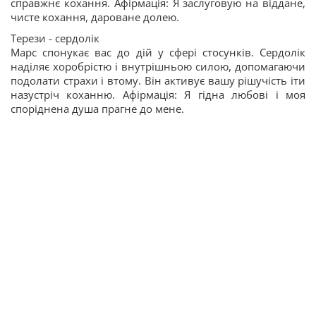
справжнє кохання. Афірмація: Я заслуговую на віддане,
чисте кохання, дароване долею.
Терези - сердолік
Марс спонукає вас до дій у сфері стосунків. Сердолік
наділяє хоробрістю і внутрішньою силою, допомагаючи
подолати страхи і втому. Він активує вашу рішучість іти
назустріч коханню. Афірмація: Я гідна любові і моя
споріднена душа прагне до мене.