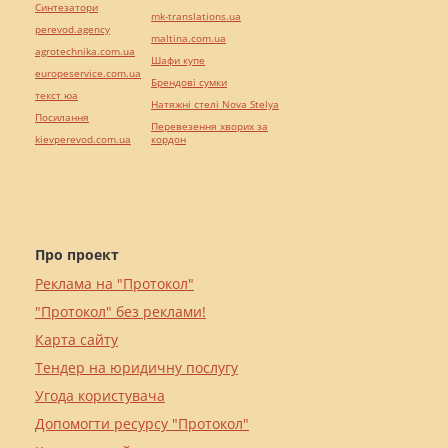
Синтезатори
mk-translations.ua
perevod.agency
maltina.com.ua
agrotechnika.com.ua
Шафи купе
europeservice.com.ua
Брендові сумки
текст юа
Натяжні стелі Nova Stelya
Посилання
Перевезення хворих за
kievperevod.com.ua
кордон
Про проект
Реклама на "Протокол"
"Протокол" без реклами!
Карта сайту
Тендер на юридичну послугу
Угода користувача
Допомогти ресурсу "Протокол"