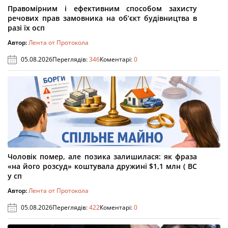
Правомірним і ефективним способом захисту
речових прав замовника на об’єкт будівництва в
разі їх осп
Автор:
Лента от Протокола
05.08.2026
Переглядів:
346
Коментарі:
0
Чоловік помер, але позика залишилася: як фраза
«на його розсуд» коштувала дружині $1,1 млн ( ВС
у сп
Автор:
Лента от Протокола
05.08.2026
Переглядів:
422
Коментарі:
0