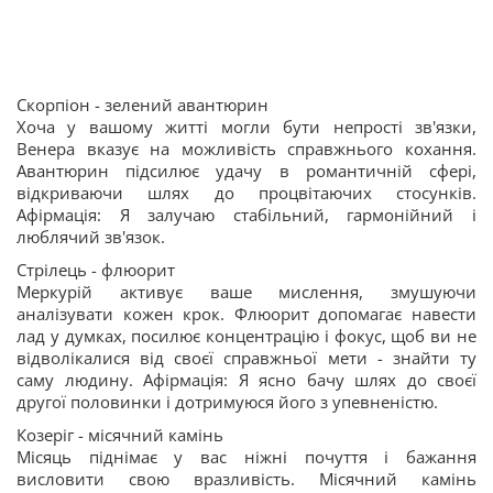
Скорпіон - зелений авантюрин
Хоча у вашому житті могли бути непрості зв'язки,
Венера вказує на можливість справжнього кохання.
Авантюрин підсилює удачу в романтичній сфері,
відкриваючи шлях до процвітаючих стосунків.
Афірмація: Я залучаю стабільний, гармонійний і
люблячий зв'язок.
Стрілець - флюорит
Меркурій активує ваше мислення, змушуючи
аналізувати кожен крок. Флюорит допомагає навести
лад у думках, посилює концентрацію і фокус, щоб ви не
відволікалися від своєї справжньої мети - знайти ту
саму людину. Афірмація: Я ясно бачу шлях до своєї
другої половинки і дотримуюся його з упевненістю.
Козеріг - місячний камінь
Місяць піднімає у вас ніжні почуття і бажання
висловити свою вразливість. Місячний камінь