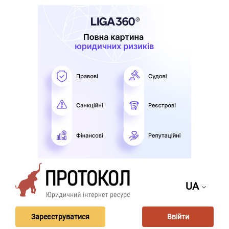
UA
Зареєструватися
Ввійти