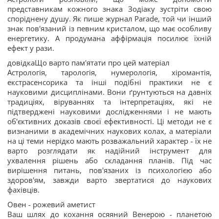
представникам кожного знака Зодіаку зустріти свою
споріднену душу. Як пише журнал Parade, той чи інший
знак пов'язаний із певним кристалом, що має особливу
енергетику. А продумана аффірмація посилює їхній
ефект у рази.
довідкаЩо варто пам'ятати про цей матеріал
Астрологія, тарологія, нумерологія, хіромантія,
екстрасенсорика та інші подібні практики не є
науковими дисциплінами. Вони ґрунтуються на давніх
традиціях, віруваннях та інтерпретаціях, які не
підтверджені науковими дослідженнями і не мають
об'єктивних доказів своєї ефективності. Ці методи не є
визнаними в академічних наукових колах, а матеріали
на ці теми нерідко мають розважальний характер - їх не
варто розглядати як надійний інструмент для
ухвалення рішень або складання планів. Під час
вирішення питань, пов'язаних із психологією або
здоров'ям, завжди варто звертатися до наукових
фахівців.
Овен - рожевий аметист
Ваш шлях до кохання осяяний Венерою - планетою