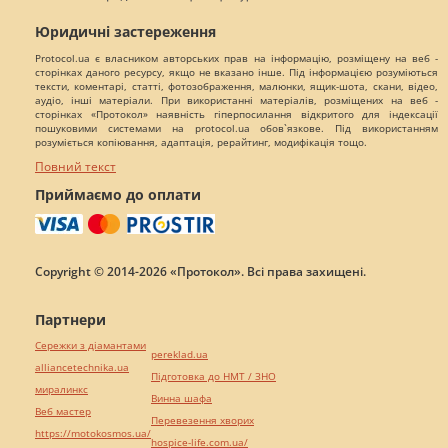
Юридичні застереження
Protocol.ua є власником авторських прав на інформацію, розміщену на веб -
сторінках даного ресурсу, якщо не вказано інше. Під інформацією розуміються
тексти, коментарі, статті, фотозображення, малюнки, ящик-шота, скани, відео,
аудіо, інші матеріали. При використанні матеріалів, розміщених на веб -
сторінках «Протокол» наявність гіперпосилання відкритого для індексації
пошуковими системами на protocol.ua обов`язкове. Під використанням
розуміється копіювання, адаптація, рерайтинг, модифікація тощо.
Повний текст
Приймаємо до оплати
Copyright © 2014-2026 «Протокол». Всі права захищені.
Партнери
Сережки з діамантами
pereklad.ua
alliancetechnika.ua
Підготовка до НМТ / ЗНО
миралинкс
Винна шафа
Веб мастер
Перевезення хворих
https://motokosmos.ua/
hospice-life.com.ua/