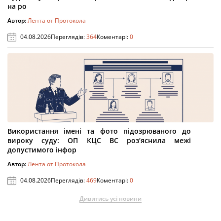
на ро
Автор:
Лента от Протокола
04.08.2026
Переглядів:
364
Коментарі:
0
Використання імені та фото підозрюваного до
вироку суду: ОП КЦС ВС роз’яснила межі
допустимого інфор
Автор:
Лента от Протокола
04.08.2026
Переглядів:
469
Коментарі:
0
Дивитись усі новини