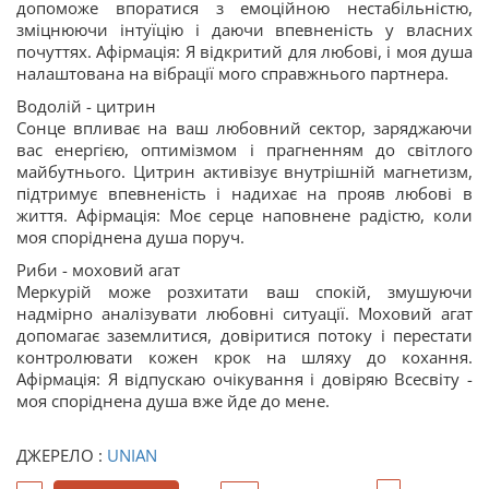
допоможе впоратися з емоційною нестабільністю,
зміцнюючи інтуїцію і даючи впевненість у власних
почуттях. Афірмація: Я відкритий для любові, і моя душа
налаштована на вібрації мого справжнього партнера.
Водолій - цитрин
Сонце впливає на ваш любовний сектор, заряджаючи
вас енергією, оптимізмом і прагненням до світлого
майбутнього. Цитрин активізує внутрішній магнетизм,
підтримує впевненість і надихає на прояв любові в
життя. Афірмація: Моє серце наповнене радістю, коли
моя споріднена душа поруч.
Риби - моховий агат
Меркурій може розхитати ваш спокій, змушуючи
надмірно аналізувати любовні ситуації. Моховий агат
допомагає заземлитися, довіритися потоку і перестати
контролювати кожен крок на шляху до кохання.
Афірмація: Я відпускаю очікування і довіряю Всесвіту -
моя споріднена душа вже йде до мене.
ДЖЕРЕЛО :
UNIAN