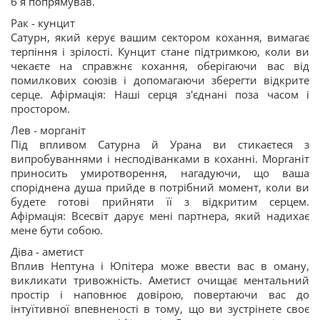
б я попрямував.
Рак - кунцит
Сатурн, який керує вашим сектором кохання, вимагає
терпіння і зрілості. Кунцит стане підтримкою, коли ви
чекаєте на справжнє кохання, оберігаючи вас від
помилкових союзів і допомагаючи зберегти відкрите
серце. Афірмація: Наші серця з'єднані поза часом і
простором.
Лев - морганіт
Під впливом Сатурна й Урана ви стикаєтеся з
випробуваннями і несподіванками в коханні. Морганіт
приносить умиротворення, нагадуючи, що ваша
споріднена душа прийде в потрібний момент, коли ви
будете готові прийняти її з відкритим серцем.
Афірмація: Всесвіт дарує мені партнера, який надихає
мене бути собою.
Діва - аметист
Вплив Нептуна і Юпітера може ввести вас в оману,
викликати тривожність. Аметист очищає ментальний
простір і наповнює довірою, повертаючи вас до
інтуїтивної впевненості в тому, що ви зустрінете своє