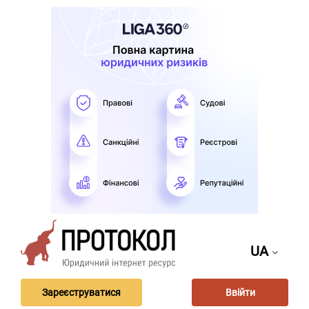
UA
Зареєструватися
Ввійти