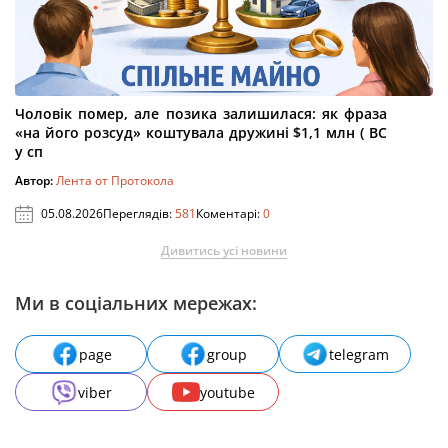
Чоловік помер, але позика залишилася: як фраза
«на його розсуд» коштувала дружині $1,1 млн ( ВС
у сп
Автор:
Лента от Протокола
05.08.2026
Переглядів:
581
Коментарі:
0
Дивитись усі новини
Ми в соціальних мережах:
page
group
telegram
viber
youtube