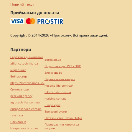
Повний текст
Приймаємо до оплати
Copyright © 2014-2026 «Протокол». Всі права захищені.
Партнери
Сережки з діамантами
pereklad.ua
alliancetechnika.ua
Підготовка до НМТ / ЗНО
миралинкс
Винна шафа
Веб мастер
Перевезення хворих
https://motokosmos.ua/
hospice-life.com.ua/
Синтезатори
mk-translations.ua
perevod.agency
maltina.com.ua
agrotechnika.com.ua
Шафи купе
europeservice.com.ua
Брендові сумки
текст юа
Натяжні стелі Nova Stelya
Посилання
Перевезення хворих за
kievperevod.com.ua
кордон