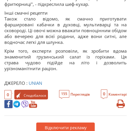
фритюрниці", - підкреслила шеф-кухар.
Інші смачні рецепти
Також стало відомо, як смачно приготувати
фаршировані кабачки в духовці, мультиварці та на
сковороді. Ці овочі можна вважати повноцінним обідом
або вечерею для всієї родини, адже вони ситні, але
водночас легкі для шлунка.
Крім того, експерти розповіли, як зробити вдома
знаменитий грузинський салат із горіхами. Ця
страва чудово підійде на літо і дозволить
урізноманітнити раціон.
ДЖЕРЕЛО :
UNIAN
0
155
0
Переглядів
Коментарі
Сподобалося
Відключити рекламу