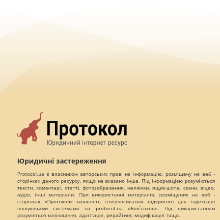
Юридичні застереження
Protocol.ua є власником авторських прав на інформацію, розміщену на веб -
сторінках даного ресурсу, якщо не вказано інше. Під інформацією розуміються
тексти, коментарі, статті, фотозображення, малюнки, ящик-шота, скани, відео,
аудіо, інші матеріали. При використанні матеріалів, розміщених на веб -
сторінках «Протокол» наявність гіперпосилання відкритого для індексації
пошуковими системами на protocol.ua обов`язкове. Під використанням
розуміється копіювання, адаптація, рерайтинг, модифікація тощо.