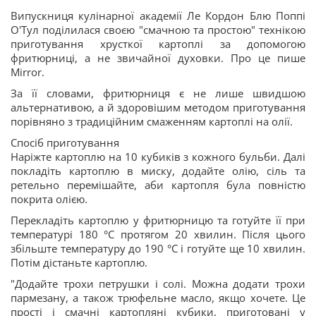
Випускниця кулінарної академії Ле Кордон Блю Поппі
О'Тул поділилася своєю "смачною та простою" технікою
приготування хрусткої картоплі за допомогою
фритюрниці, а не звичайної духовки. Про це пише
Mirror.
За її словами, фритюрниця є не лише швидшою
альтернативою, а й здоровішим методом приготування
порівняно з традиційним смаженням картоплі на олії.
Спосіб приготування
Наріжте картоплю на 10 кубиків з кожного бульби. Далі
покладіть картоплю в миску, додайте олію, сіль та
ретельно перемішайте, аби картопля була повністю
покрита олією.
Перекладіть картоплю у фритюрницю та готуйте її при
температурі 180 °C протягом 20 хвилин. Після цього
збільште температуру до 190 °C і готуйте ще 10 хвилин.
Потім дістаньте картоплю.
"Додайте трохи петрушки і солі. Можна додати трохи
пармезану, а також трюфельне масло, якщо хочете. Це
прості і смачні картопляні кубики, приготовані у