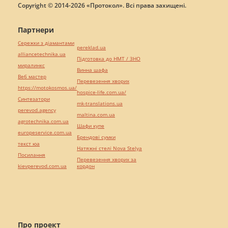
Copyright © 2014-2026 «Протокол». Всі права захищені.
Партнери
Сережки з діамантами
pereklad.ua
alliancetechnika.ua
Підготовка до НМТ / ЗНО
миралинкс
Винна шафа
Веб мастер
Перевезення хворих
https://motokosmos.ua/
hospice-life.com.ua/
Синтезатори
mk-translations.ua
perevod.agency
maltina.com.ua
agrotechnika.com.ua
Шафи купе
europeservice.com.ua
Брендові сумки
текст юа
Натяжні стелі Nova Stelya
Посилання
Перевезення хворих за
kievperevod.com.ua
кордон
Про проект