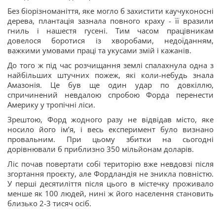
Без біорізноманіття, яке могло б захистити каучуконосні
дерева, плантація зазнала повного краху - її вразили
гниль і нашестя гусені. Тим часом працівникам
довелося боротися із хворобами, недоїданням,
важкими умовами праці та укусами змій і кажанів.
До того ж під час розчищання землі спалахнула одна з
найбільших штучних пожеж, які коли-небудь знала
Амазонія. Це був ще один удар по довкіллю,
спричинений невдалою спробою Форда перенести
Америку у тропічні ліси.
Зрештою, Форд жодного разу не відвідав місто, яке
носило його ім’я, і весь експеримент було визнано
провальним. При цьому збитки на сьогодні
дорівнювали б приблизно 350 мільйонам доларів.
Ліс почав повертати собі територію вже невдовзі після
згортання проєкту, але Фордландія не зникла повністю.
У перші десятиліття після цього в містечку проживало
менше як 100 людей, нині ж його населення становить
близько 2-3 тисяч осіб.