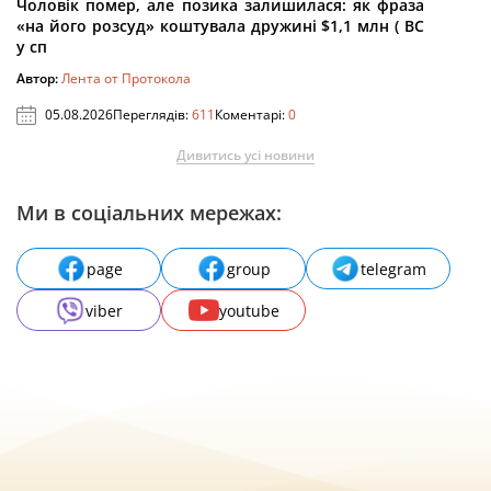
Чоловік помер, але позика залишилася: як фраза
«на його розсуд» коштувала дружині $1,1 млн ( ВС
у сп
Автор:
Лента от Протокола
05.08.2026
Переглядів:
611
Коментарі:
0
Дивитись усі новини
Ми в соціальних мережах:
page
group
telegram
viber
youtube