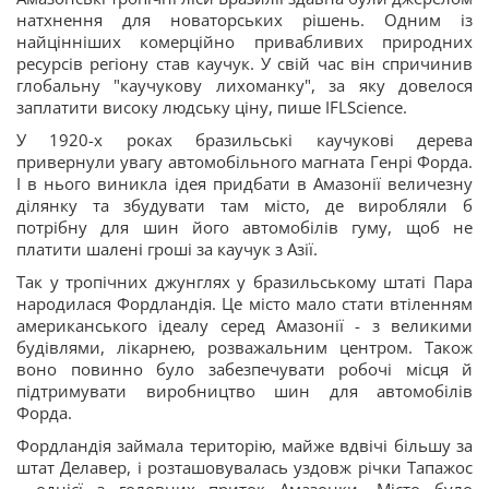
натхнення для новаторських рішень. Одним із
найцінніших комерційно привабливих природних
ресурсів регіону став каучук. У свій час він спричинив
глобальну "каучукову лихоманку", за яку довелося
заплатити високу людську ціну, пише IFLScience.
У 1920-х роках бразильські каучукові дерева
привернули увагу автомобільного магната Генрі Форда.
І в нього виникла ідея придбати в Амазонії величезну
ділянку та збудувати там місто, де виробляли б
потрібну для шин його автомобілів гуму, щоб не
платити шалені гроші за каучук з Азії.
Так у тропічних джунглях у бразильському штаті Пара
народилася Фордландія. Це місто мало стати втіленням
американського ідеалу серед Амазонії - з великими
будівлями, лікарнею, розважальним центром. Також
воно повинно було забезпечувати робочі місця й
підтримувати виробництво шин для автомобілів
Форда.
Фордландія займала територію, майже вдвічі більшу за
штат Делавер, і розташовувалась уздовж річки Тапажос