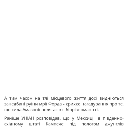
А тим часом на тлі місцевого життя досі видніються
занедбані руїни мрії Форда - крихке нагадування про те,
що сила Амазонії полягає в її біорізноманітті.
Раніше УНІАН розповідав, що у Мексиці в південно-
східному штаті Кампече під пологом джунглів