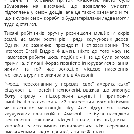
- однієї з головних приток Амазонки. Місто було
збудоване на височині, що дозволяло уникати
підтоплень у сезон дощів, але це також означало й те,
що в сухий сезон кораблі з будматеріалами ледве могли
туди дістатися.
Тисячі робітників вручну розчищали мільйони акрів
землі, де мали рости рівні ряди каучукових дерев.
Однак, як зазначив президент і співзасновник The
Intercept Brasil Ендрю Фішман, ніхто до того часу не
намагався робити щось подібне - і на це була вагома
причина. У плані Форда повністю ігнорувалися знання,
якими на той час володіло місцеве населення:
монокультури не виживають в Амазонії.
"Форд, переконаний у перевазі своєї американської
рішучості, цінностей і технологій, вважав, що виконує
божу справу - підкорюючи джунглі і приносячи
цивілізацію та економічний прогрес тим, кого він бачив
як відсталих мешканців лісу. Але відсутність таких
каучукових плантацій в Амазонії не була наслідком
невігластва. Навпаки: місцеві знали, що шкідники і
хвороби блискавично поширюються між деревами,
висадженими надто щільно", - пише Фішман.