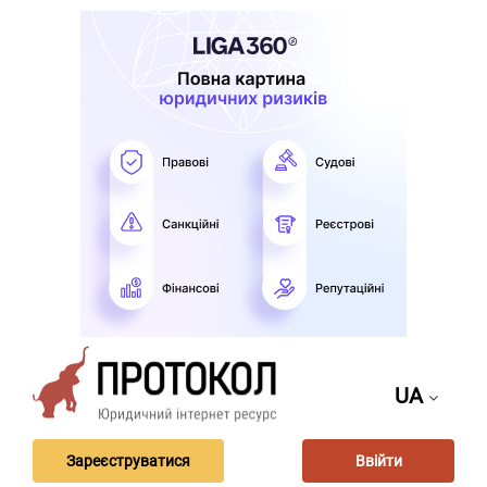
UA
Зареєструватися
Ввійти