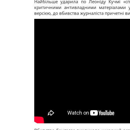
Найбільше ударила по Леоніду Кучмі «сп
критичними антивладними матеріалами у
версією, до вбивства журналіста причетні 