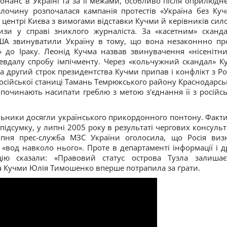
нанс в Україні та за її межами, особливо після оприлюдн
лочину розпочалася кампанія протестів «Україна без Куч
 центрі Києва з вимогами відставки Кучми й керівників сил
изи у справі зниклого журналіста. За «касетним» сканд
США звинуватили Україну в тому, що вона незаконнно пр
» до Іраку. Леонід Кучма назвав звинувачення «нісенітн
евдалу спробу імпічменту. Через «кольчужний скандал» К
а другий строк президентства Кучми припав і конфлікт з Ро
д російської станиці Тамань Темрюкського району Краснодарсь
 починають насипати греблю з метою з'єднання її з російс
ельники досягли українського прикордонного понтону. Факт
 підсумку, у липні 2005 року в результаті чергових консульт
липня прес-служба МЗС України оголосила, що Росія виз
 «вод навколо нього». Проте в департаменті інформації і д
ю сказали: «Правовий статус острова Тузла залишає
ва Кучми Юлія Тимошенко вперше потрапила за ґрати.