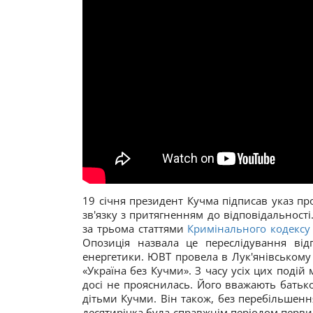
19 січня президент Кучма підписав указ пр
зв'язку з притягненням до відповідальнос
за трьома статтями
Кримінального кодексу
Опозиція назвала це переслідування ві
енергетики. ЮВТ провела в Лук'янівському 
«Україна без Кучми». З часу усіх цих подій
досі не прояснилась. Його вважають батько
дітьми Кучми. Він також, без перебільшенн
десятирічка була справжнім періодом первин