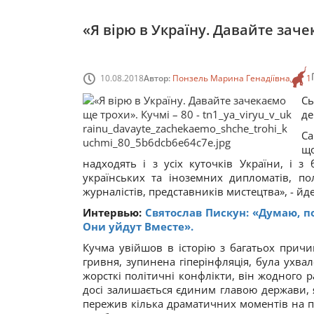
«Я вірю в Україну. Давайте заче
10.08.2018
Автор:
Понзель Марина Генадіївна
1
Сь
де
Са
що
надходять і з усіх куточків України, і з
українських та іноземних дипломатів, пол
журналістів, представників мистецтва», - йд
Интервью:
Святослав Пискун: «Думаю, п
Они уйдут Вместе».
Кучма увійшов в історію з багатьох причи
гривня, зупинена гіперінфляція, була ухва
жорсткі політичні конфлікти, він жодного р
досі залишається єдиним главою держави, я
пережив кілька драматичних моментів на по