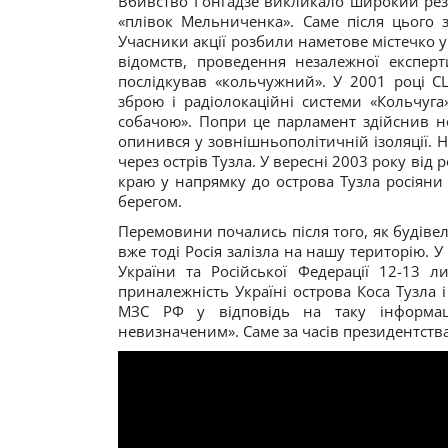
Вбивство Гонгадзе викликало широкий резо
«плівок Мельниченка». Саме після цього з
Учасники акції розбили наметове містечко у
відомств, проведення незалежної експерт
послідкував «кольчужний». У 2001 році 
зброю і радіолокаційні системи «Кольчуга
собачою». Попри це парламент здійснив н
опинився у зовнішньополітичній ізоляції. Н
через острів Тузла. У вересні 2003 року ві
краю у напрямку до острова Тузла росіяни
берегом.
Перемовини почались після того, як будів
вже тоді Росія залізла на нашу територію. У
України та Російської Федерації 12-13 
приналежність Україні острова Коса Тузла і
МЗС РФ у відповідь на таку інформаці
невизначеним». Саме за часів президентст