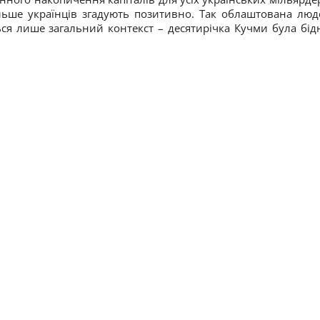
льше українців згадують позитивно. Так облаштована люд
ться лише загальний контекст – десятирічка Кучми була бід