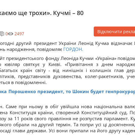
каємо ще трохи». Кучмі – 80
Відключити рекл
0
2497
огодні другий президент України Леонід Кучма відзначає 
нь народження, повідомляє
ГОРДОН.
йт президентського фонду Леоніда Кучми «Україна» повідом
 ювіляр святкує у Києві. «Привітання з днем народж
 багатьох країн світу - від нинішніх і колишніх глав дер
ітиків, представників духовенства, колег-ракетників, уче
еться в повідомленні.
ока Порошенко президент, то Шокин будет генпрокуро
н. Саме при ньому в обіг увійшла нова національна валю
лена Конституція країни, створений Конституційний суд. П
азу за 11 років свого правління не розпустив парламент. К
кого обрали на другий термін. Та попри усі ці досягнення,
саді глави держави. Усі вони припали на його другу каден