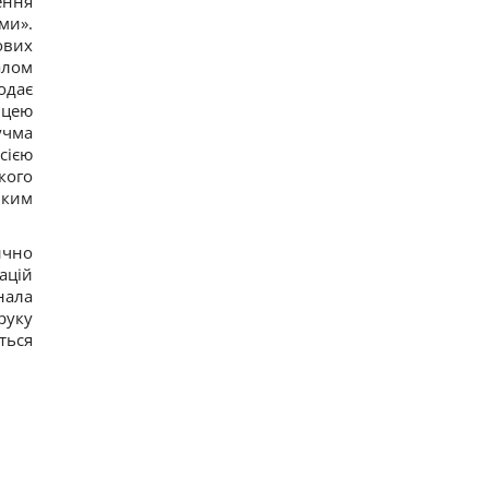
ення
Росіяни завдали ударів по Дніпропетровщині:
ми».
загинуло пʼятеро людей, багато поранених
ових
16
алом
Загадка із сірниками, у якій правильна відповідь
ховається в одному русі
одає
12
ицею
"Не припиняйте підтримувати": Джамала
учма
закликала світ допомогти Україні під час війни
сією
11
кого
Прийом "Мунджаро" може знизити
ьким
ризик серцевих нападів, але є нюанс, -
дослідження
14
ично
ацій
нала
руку
ться