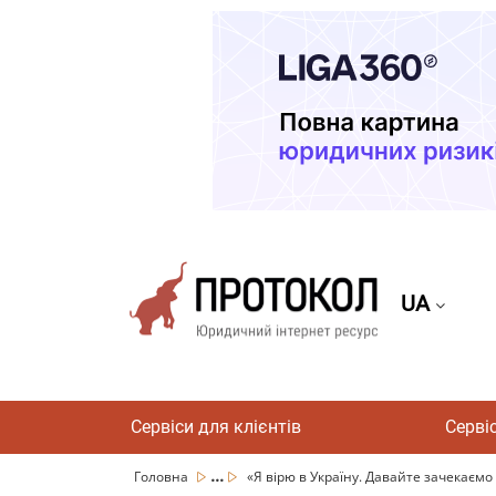
UA
Сервіси для клієнтів
Серві
...
Головна
«Я вірю в Україну. Давайте зачекаємо 