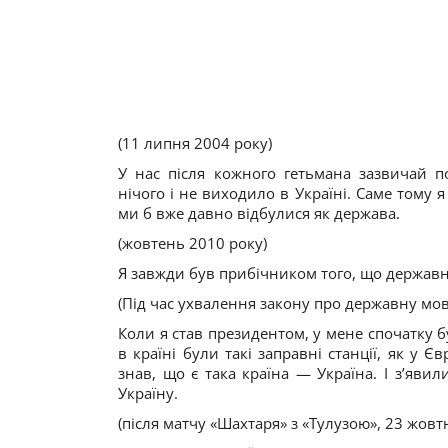
(11 липня 2004 року)
У нас після кожного гетьмана зазвичай п
нічого і не виходило в Україні. Саме тому я
ми б вже давно відбулися як держава.
(жовтень 2010 року)
Я завжди був прибічником того, що державн
(Під час ухвалення закону про державну мов
Коли я став президентом, у мене спочатку б
в країні були такі заправні станції, як у Є
знав, що є така країна — Україна. І з’яви
Україну.
(після матчу «Шахтаря» з «Тулузою», 23 жовт