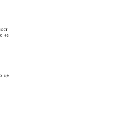
ості
к не
о це