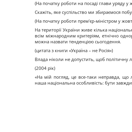
(На початку роботи на посаді глави уряду у 
Скажіть, яке суспільство ми збираємося побу
(На початку роботи прем'єр-міністром у жовт
На території України живе кілька національ
всім міжнародним критеріям, етнічно одно
можна назвати тенденцією сьогодення.
(цитата з книги «Україна – не Росія»)
Влада ніколи не допустить, щоб політичну л
(2004 рік)
«На мій погляд, це все-таки неправда, що
наша національна особливість: бути завжд