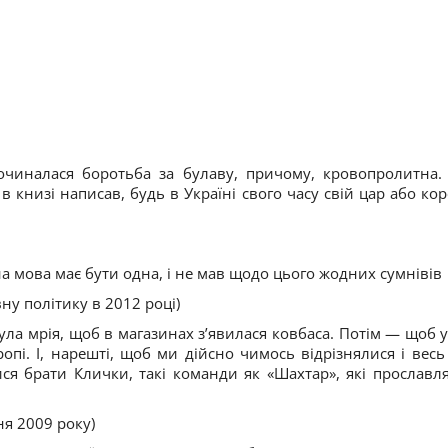
очиналася боротьба за булаву, причому, кровопролитна.
 в книзі написав, будь в Україні свого часу свій цар або кор
а мова має бути одна, і не мав щодо цього жодних сумнівів
ну політику в 2012 році)
ула мрія, щоб в магазинах з’явилася ковбаса. Потім — щоб у
вропі. І, нарешті, щоб ми дійсно чимось відрізнялися і весь 
лися брати Клички, такі команди як «Шахтар», які прославл
ня 2009 року)