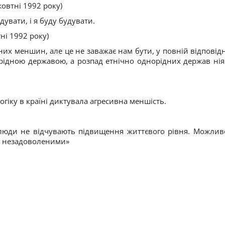
жовтні 1992 року)
дувати, і я буду будувати.
ні 1992 року)
них меншин, але це не заважає нам бути, у повній відповідн
рідною державою, а розпад етнічно однорідних держав нія
огіку в країні диктувала агресивна меншість.
 люди не відчувають підвищення життєвого рівня. Можлив
и незадоволеними»