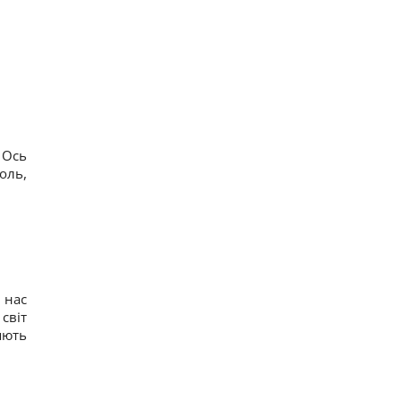
 Ось
оль,
 нас
світ
яють