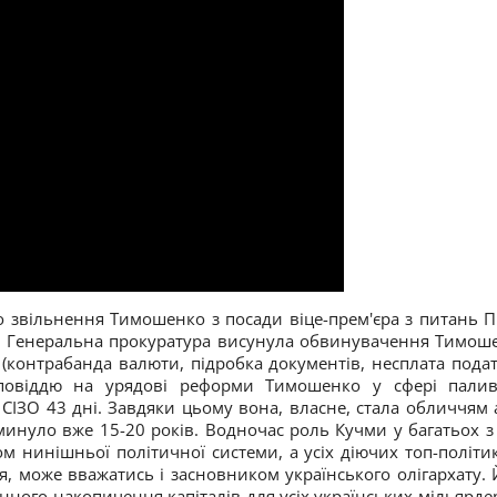
о звільнення Тимошенко з посади віце-прем'єра з питань П
ті. Генеральна прокуратура висунула обвинувачення Тимош
(контрабанда валюти, підробка документів, несплата податк
дповіддю на урядові реформи Тимошенко у сфері пали
СІЗО 43 дні. Завдяки цьому вона, власне, стала обличчям а
 минуло вже 15-20 років. Водночас роль Кучми у багатьох з
м нинішньої політичної системи, а усіх діючих топ-політик
я, може вважатись і засновником українського олігархату. 
ного накопичення капіталів для усіх українських мільярдері