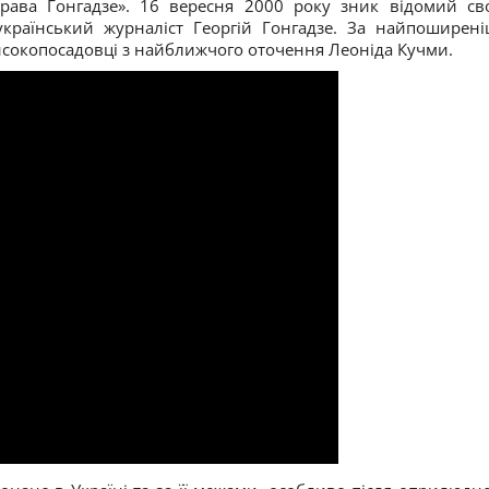
рава Гонгадзе». 16 вересня 2000 року зник відомий св
країнський журналіст Георгій Гонгадзе. За найпоширен
високопосадовці з найближчого оточення Леоніда Кучми.