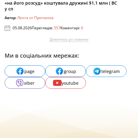
«на його розсуд» коштувала дружині $1,1 млн ( ВС
у сп
Автор:
Лента от Протокола
05.08.2026
Переглядів:
557
Коментарі:
0
Дивитись усі новини
Ми в соціальних мережах:
page
group
telegram
viber
youtube