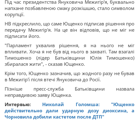
Під час президентства Януковича Межигір'я, буквально
напхане позбавленою смаку розкішшю, стало символом
корупції.
НВ підкреслило, що саме Ющенко підписав рішення про
передачу Межигір'я. На це він відповів, що не міг не
підписати його.
"Парламент ухвалив рішення, я на нього не міг
впливати. Хоча я не був від нього в захваті. Там взагалі
Тимошенко (лідер Батьківщини Юлія Тимошенко)
збиралася жити", - сказав Ющенко.
Крім того, Ющенко зазначив, що жодного разу не бував
в Межигір'ї після втечі Януковича до Росії.
Пізніше пресс-служба Батьківщини назвала
неправдивою заяву Ющенка.
Интервью:
Николай Голомша: "Ющенко
действительно дали ударную дозу диоксина, а
Чорновила добили кастетом после ДТП"