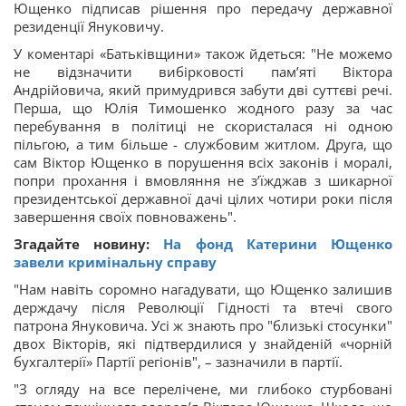
Ющенко підписав рішення про передачу державної
резиденції Януковичу.
У коментарі «Батьківщини» також йдеться: "Не можемо
не відзначити вибірковості пам’яті Віктора
Андрійовича, який примудрився забути дві суттєві речі.
Перша, що Юлія Тимошенко жодного разу за час
перебування в політиці не скористалася ні одною
пільгою, а тим більше - службовим житлом. Друга, що
сам Віктор Ющенко в порушення всіх законів і моралі,
попри прохання і вмовляння не з’їжджав з шикарної
президентської державної дачі цілих чотири роки після
завершення своїх повноважень".
Згадайте новину:
На фонд Катерини Ющенко
завели кримінальну справу
"Нам навіть соромно нагадувати, що Ющенко залишив
держдачу після Революції Гідності та втечі свого
патрона Януковича. Усі ж знають про "близькі стосунки"
двох Вікторів, які підтвердилися у знайденій «чорній
бухгалтерії» Партії регіонів", – зазначили в партії.
"З огляду на все перелічене, ми глибоко стурбовані