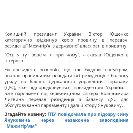
Колишній президент України Віктор Ющенко
категорично відкинув свою провину в передачі
резиденції Межигір'я із державної власності в приватну.
"Ось я тут зовсім ні при чому", - сказав Ющенко в
інтерв'ю.
Екс-президент розповів, що, ще будучи прем'єром,
вважав правильним передати всі резиденції з балансу
уряду на баланс Державного управління справами
(ДУС), яке підпорядковується президентові України. І
вже парламент під керівництвом спікера Володимира
Литвина передав резиденції з балансу ДУС для
обслуговування парламенту і далі Віктору Януковичу.
Згадайте новину:
ГПУ повідомила про підозру сину
Януковича через незаконне заволодіння
"Межигір'ям"