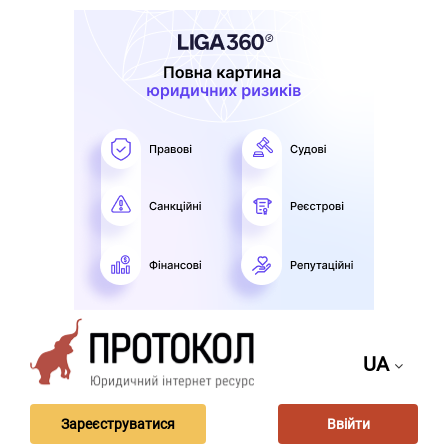
UA
Зареєструватися
Ввійти