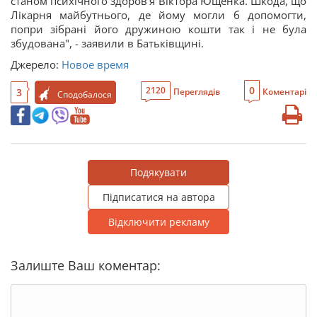
станом психічного здоров’я Віктора Ющенка. Шкода, що
Лікарня майбутнього, де йому могли б допомогти,
попри зібрані його дружиною кошти так і не була
збудована", - заявили в Батьківщині.
Джерело:
Новое время
0
2120
3
Переглядів
Коментарі
Сподобалося
Подякувати
Підписатися на автора
Відключити рекламу
Залиште Ваш коментар: