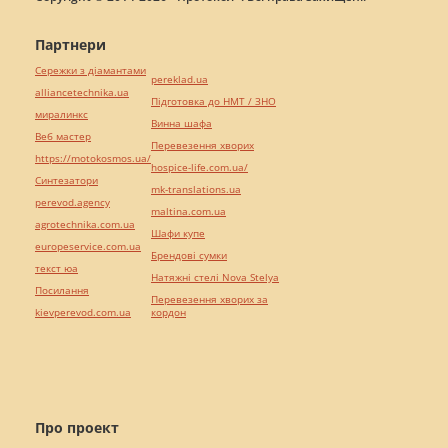
Партнери
Сережки з діамантами
pereklad.ua
alliancetechnika.ua
Підготовка до НМТ / ЗНО
миралинкс
Винна шафа
Веб мастер
Перевезення хворих
https://motokosmos.ua/
hospice-life.com.ua/
Синтезатори
mk-translations.ua
perevod.agency
maltina.com.ua
agrotechnika.com.ua
Шафи купе
europeservice.com.ua
Брендові сумки
текст юа
Натяжні стелі Nova Stelya
Посилання
Перевезення хворих за
kievperevod.com.ua
кордон
Про проект