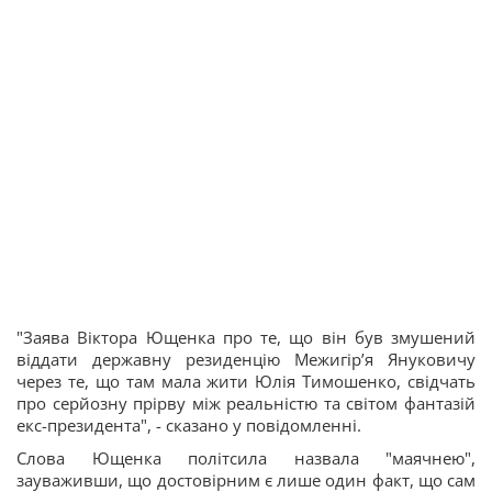
"Заява Віктора Ющенка про те, що він був змушений
віддати державну резиденцію Межигір’я Януковичу
через те, що там мала жити Юлія Тимошенко, свідчать
про серйозну прірву між реальністю та світом фантазій
екс-президента", - сказано у повідомленні.
Слова Ющенка політсила назвала "маячнею",
зауваживши, що достовірним є лише один факт, що сам