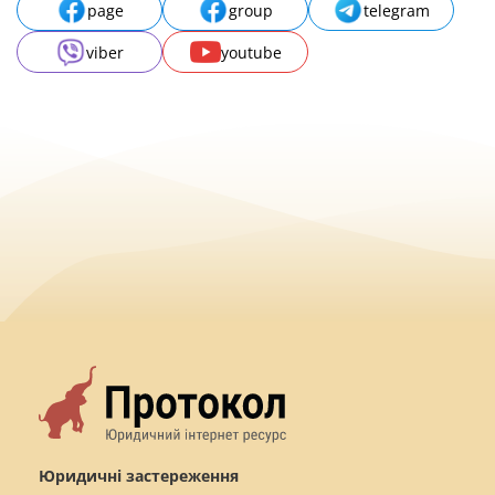
page
group
telegram
viber
youtube
Юридичні застереження