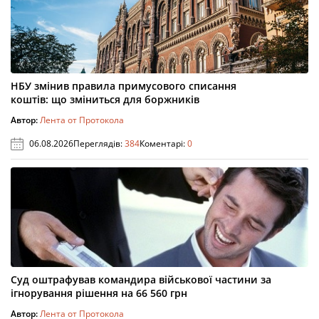
НБУ змінив правила примусового списання
коштів: що зміниться для боржників
Автор:
Лента от Протокола
06.08.2026
Переглядів:
384
Коментарі:
0
Суд оштрафував командира військової частини за
ігнорування рішення на 66 560 грн
Автор:
Лента от Протокола