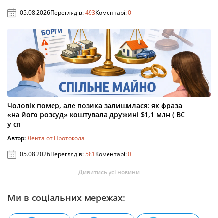
05.08.2026
Переглядів:
493
Коментарі:
0
Чоловік помер, але позика залишилася: як фраза
«на його розсуд» коштувала дружині $1,1 млн ( ВС
у сп
Автор:
Лента от Протокола
05.08.2026
Переглядів:
581
Коментарі:
0
Дивитись усі новини
Ми в соціальних мережах: