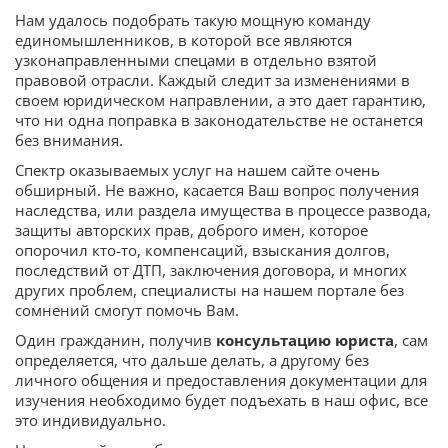
Нам удалось подобрать такую мощную команду
единомышленников, в которой все являются
узконаправленными спецами в отдельно взятой
правовой отрасли. Каждый следит за изменениями в
своем юридическом направлении, а это дает гарантию,
что ни одна поправка в законодательстве не останется
без внимания.
Спектр оказываемых услуг на нашем сайте очень
обширный. Не важно, касается Ваш вопрос получения
наследства, или раздела имущества в процессе развода,
защиты авторских прав, доброго имен, которое
опорочил кто-то, компенсаций, взыскания долгов,
последствий от ДТП, заключения договора, и многих
других проблем, специалисты на нашем портале без
сомнений смогут помочь Вам.
Один гражданин, получив
консультацию юриста
, сам
определяется, что дальше делать, а другому без
личного общения и предоставления документации для
изучения необходимо будет подъехать в наш офис, все
это индивидуально.