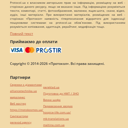
Protocol.ua є власником авторських прав на інформацію, розміщену на веб -
сторінках даного ресурсу, якщо не вказано інше. Під інформацією розуміються
тексти, коментарі, статті, фотозображення, малюнки, ящик-шота, скани, відео,
аудіо, інші матеріали. При використанні матеріалів, розміщених на веб -
сторінках «Протокол» наявність гіперпосилання відкритого для індексації
пошуковими системами на protocol.ua обов`язкове. Під використанням
розуміється копіювання, адаптація, рерайтинг, модифікація тощо.
Повний текст
Приймаємо до оплати
Copyright © 2014-2026 «Протокол». Всі права захищені.
Партнери
Сережки з діамантами
pereklad.ua
alliancetechnika.ua
Підготовка до НМТ / ЗНО
миралинкс
Винна шафа
Веб мастер
Перевезення хворих
https://motokosmos.ua/
hospice-life.com.ua/
Синтезатори
mk-translations.ua
perevod.agency
maltina.com.ua