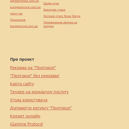
agrotechnika.com.ua
Шафи купе
europeservice.com.ua
Брендові сумки
текст юа
Натяжні стелі Nova Stelya
Посилання
Перевезення хворих за
kievperevod.com.ua
кордон
Про проект
Реклама на "Протокол"
"Протокол" без реклами!
Карта сайту
Тендер на юридичну послугу
Угода користувача
Допомогти ресурсу "Протокол"
Кредит онлайн
iGaming Protocol