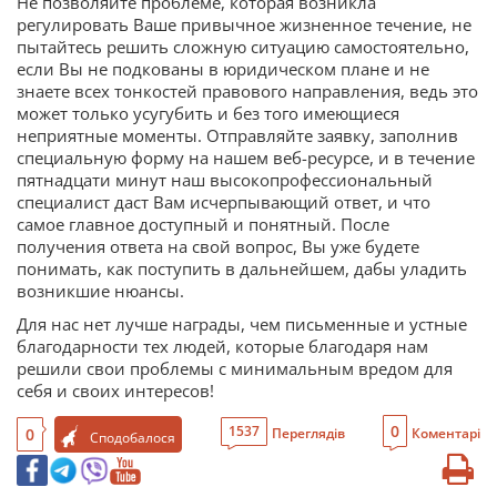
Не позволяйте проблеме, которая возникла
регулировать Ваше привычное жизненное течение, не
пытайтесь решить сложную ситуацию самостоятельно,
если Вы не подкованы в юридическом плане и не
знаете всех тонкостей правового направления, ведь это
может только усугубить и без того имеющиеся
неприятные моменты. Отправляйте заявку, заполнив
специальную форму на нашем веб-ресурсе, и в течение
пятнадцати минут наш высокопрофессиональный
специалист даст Вам исчерпывающий ответ, и что
самое главное доступный и понятный. После
получения ответа на свой вопрос, Вы уже будете
понимать, как поступить в дальнейшем, дабы уладить
возникшие нюансы.
Для нас нет лучше награды, чем письменные и устные
благодарности тех людей, которые благодаря нам
решили свои проблемы с минимальным вредом для
себя и своих интересов!
0
1537
0
Переглядів
Коментарі
Сподобалося