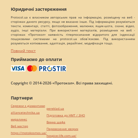
Юридичні застереження
Protocol.ua є власником авторських прав на інформацію, розміщену на веб -
сторінках даного ресурсу, якщо не вказано інше. Під інформацією розуміються
тексти, коментарі, статті, фотозображення, малюнки, ящик-шота, скани, відео,
аудіо, інші матеріали. При використанні матеріалів, розміщених на веб -
сторінках «Протокол» наявність гіперпосилання відкритого для індексації
пошуковими системами на protocol.ua обов`язкове. Під використанням
розуміється копіювання, адаптація, рерайтинг, модифікація тощо.
Повний текст
Приймаємо до оплати
Copyright © 2014-2026 «Протокол». Всі права захищені.
Партнери
Сережки з діамантами
pereklad.ua
alliancetechnika.ua
Підготовка до НМТ / ЗНО
миралинкс
Винна шафа
Веб мастер
Перевезення хворих
https://motokosmos.ua/
hospice-life.com.ua/