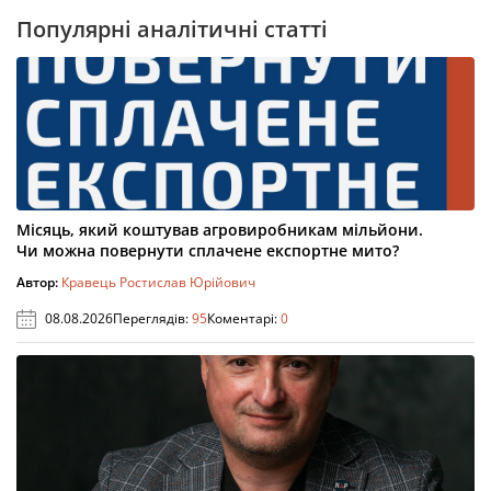
Популярні аналітичні статті
Місяць, який коштував агровиробникам мільйони.
Чи можна повернути сплачене експортне мито?
Автор:
Кравець Ростислав Юрійович
08.08.2026
Переглядів:
95
Коментарі:
0