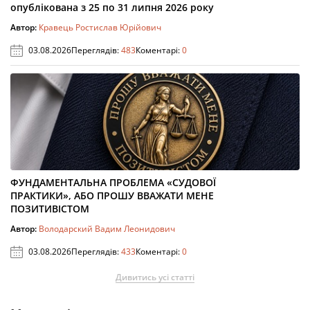
опублікована з 25 по 31 липня 2026 року
Автор:
Кравець Ростислав Юрійович
03.08.2026
Переглядів:
483
Коментарі:
0
ФУНДАМЕНТАЛЬНА ПРОБЛЕМА «СУДОВОЇ
ПРАКТИКИ», АБО ПРОШУ ВВАЖАТИ МЕНЕ
ПОЗИТИВІСТОМ
Автор:
Володарский Вадим Леонидович
03.08.2026
Переглядів:
433
Коментарі:
0
Дивитись усі статті