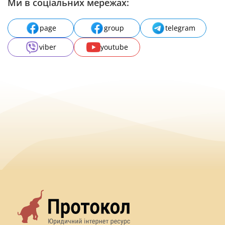
Ми в соціальних мережах:
page
group
telegram
viber
youtube