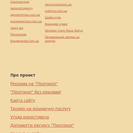
Синтезатори
mk-translations.ua
perevod.agency
maltina.com.ua
agrotechnika.com.ua
Шафи купе
europeservice.com.ua
Брендові сумки
текст юа
Натяжні стелі Nova Stelya
Посилання
Перевезення хворих за
kievperevod.com.ua
кордон
Про проект
Реклама на "Протокол"
"Протокол" без реклами!
Карта сайту
Тендер на юридичну послугу
Угода користувача
Допомогти ресурсу "Протокол"