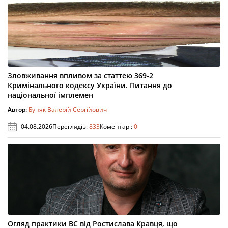
Зловживання впливом за статтею 369-2
Кримінального кодексу України. Питання до
національної імплемен
Автор:
Буняк Валерій Сергійович
04.08.2026
Переглядів:
833
Коментарі:
0
Огляд практики ВС від Ростислава Кравця, що