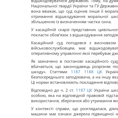
відшкодовуватися державою. Тому, на думк
Національної гвардії України та ГУ Державно
вона вважає, що суд оцінив лише її морал
отримання відшкодування моральної шкод
збільшенню із визначенням частки сина.
У касаційній скарзі представник цивільно
покласти обовʼязок з відшкодування заподі
Касаційний суд погодився з висновком 
військовослужбовцем, має відшкодовува
оперативному управлінні якої перебуває дж
Як зазначено в постанові касаційного суду,
вбачається, що законодавець розрізняє пон
шкоду». Статтями
1187
1188
ЦК
Україн
безпосереднього заподіювача, а на іншу вк
Ці норми встановлюють покладення відпові
Відповідно до ч. 2 ст.
1187
ЦК
України шко
особою, яка на відповідній правовій підст
використання, зберігання або утримання як
У контексті справи, що розглядалася, дія
машини має ознаки джерела підвищеної не