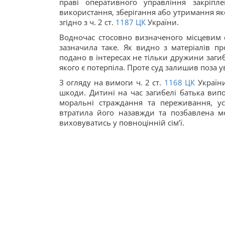
праві оперативного управління закріп
використання, зберігання або утримання як
згідно з ч. 2 ст.
1187
ЦК
України.
Водночас стосовно визначеного місцевим 
зазначила таке. Як видно з матеріалів 
подано в інтересах не тільки дружини заги
якого є потерпіла. Проте суд залишив поза 
З огляду на вимоги ч. 2 ст.
1168
ЦК
України
шкоди. Дитині на час загибелі батька випо
моральні страждання та переживання, у
втратила його назавжди та позбавлена мо
виховуватись у повноцінній сім’ї.