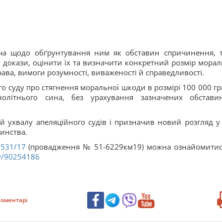
ача щодо обґрунтування ним як обставин спричинення, т
 докази, оцінити їх та визначити конкретний розмір морал
ава, вимоги розумності, виваженості й справедливості.
го суду про стягнення моральної шкоди в розмірі 100 000 гр
нолітнього сина, без урахування зазначених обстави
й ухвалу апеляційного судів і призначив новий розгляд у 
чинства.
531/17
(провадження № 51-6229км19) можна ознайомитис
ew/90254186
оментарі