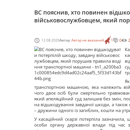
ВС пояснив, хто повинен відшко
військовослужбовцем, який по
0
12.08.2020
Автор:
Автор не вказаний
1
Ка
к
ві
су
тр
Я
транспортною машиною, яка належить війсь
чого двоє осіб були смертельно травмован
який апеляційний суд залишив без змін, пос
на відшкодування завданої шкоди, а також щ
– дружини одного із загиблих, кошти на ут
У касаційний скарзі потерпіла зазначила,
особи органу державної влади під час 