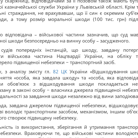
у скаржниці, відповідачами за її позовом також мають бут
ї казначейської служби України у Львівській області. Крім т
ьні страждання, не врахувавши, що її син є окремим субʼє
и, а тому розмір моральної шкоди (100 тис. грн) підл
го відповідача – військової частини зазначив, що суд ма
яної шкоди безпосередньо на винну особу – засудженого.
судів попередніх інстанцій, що шкоду, завдану потерп
ти військова частина Нацгвардії України, на обліку 
ерело підвищеної небезпеки − транспортний засіб.
 з аналізу змісту гл.
82
ЦК
України «Відшкодування шк
яття «особа, яка завдала шкоду» та «особа, яка відповіда
и обов’язок з відшкодування шкоди покладається н
азану в законі особу − власника джерела підвищеної небезп
дальності за завдання шкоди незалежно від вини заподіюва
да, завдана джерелом підвищеної небезпеки, відшкодовує
аві володіє транспортним засобом, механізмом, іншим об’єк
ого створює підвищену небезпеку.
льність із використання, зберігання й утримання транспор
безпеки. Враховуючи те, що військові частини володіют