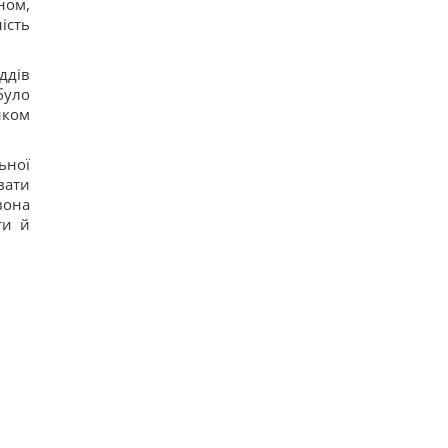
ном,
про створення української балістики
ість
18
Частина ракети SpaceX розбилася об Місяць:
вчені розповіли про побачене в телескоп
ддів
13
було
Нікітюк з однорічним сином вирушила на
иком
відпочинок у гори та нарвалася на хейт
15
Супутник Сатурна обертається настільки
ьної
повільно, що його доба триває майже 16 днів
15
вати
вона
ти й