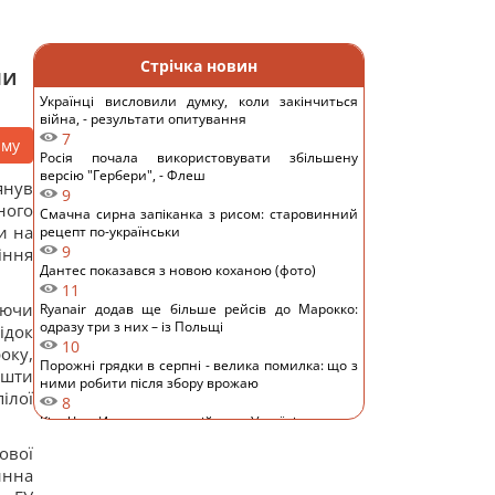
Стрічка новин
ни
Українці висловили думку, коли закінчиться
війна, - результати опитування
7
аму
Росія почала використовувати збільшену
версію "Гербери", - Флеш
янув
9
ного
Смачна сирна запіканка з рисом: старовинний
и на
рецепт по-українськи
9
іння
Дантес показався з новою коханою (фото)
11
ючи
Ryanair додав ще більше рейсів до Марокко:
одразу три з них – із Польщі
ідок
10
оку,
Порожні грядки в серпні - велика помилка: що з
ошти
ними робити після збору врожаю
ілої
8
Кім Чен Ин з початку війни в Україні отримав
$22 мільярди надприбутку, – Bloomberg
ової
19
инна
Путін може напасти на НАТО вже восени: