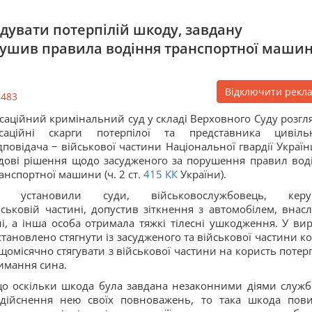
дувати потерпілій шкоду, завдану
рушив правила водіння транспортної маши
Відключити рекл
2483
саційний кримінальний суд у складі Верховного Суду розгл
асаційні скарги потерпілої та представника цивіль
дповідача − військової частини Національної гвардії Україн
дові рішення щодо засудженого за порушення правил вод
анспортної машини (ч. 2 ст.
415
КК
України).
к установили суди, військовослужбовець, керу
ковій частині, допустив зіткнення з автомобілем, внасл
і, а інша особа отримала тяжкі тілесні ушкодження. У вир
тановлено стягнути із засудженого та військової частини к
омісячно стягувати з військової частини на користь потерп
римання сина.
 що оскільки шкода була завдана незаконними діями служб
здійснення нею своїх повноважень, то така шкода пов