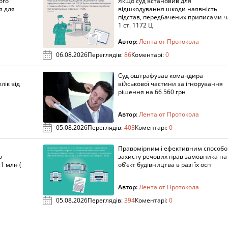
ого
Якщо суд встановив для
я для
відшкодування шкоди наявність
підстав, передбачених приписами ч
1 ст. 1172 Ц
Автор:
Лента от Протокола
06.08.2026
Переглядів:
86
Коментарі:
0
Суд оштрафував командира
лік від
військової частини за ігнорування
рішення на 66 560 грн
Автор:
Лента от Протокола
05.08.2026
Переглядів:
403
Коментарі:
0
Правомірним і ефективним способ
о
захисту речових прав замовника на
1 млн (
об’єкт будівництва в разі їх осп
Автор:
Лента от Протокола
05.08.2026
Переглядів:
394
Коментарі:
0