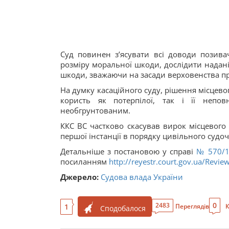
Суд повинен з’ясувати всі доводи позив
розміру моральної шкоди, дослідити надані
шкоди, зважаючи на засади верховенства пр
На думку касаційного суду, рішення місцево
користь як потерпілої, так і її непов
необгрунтованим.
ККС ВС частково скасував вирок місцевого 
першої інстанції в порядку цивільного судо
Детальніше з постановою у справі
№ 570/1
посиланням
http://reyestr.court.gov.ua/Revi
Джерело:
Судова влада України
0
2483
1
Переглядів
К
Сподобалося