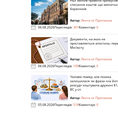
НБУ змінив правила примусов
списання коштів: що змінитьс
боржників
Автор:
Лента от Протокола
06.08.2026
Переглядів:
301
Коментарі:
0
Документи, на яких не
проставляється апостиль: пере
Мін’юсту
Автор:
Лента от Протокола
06.08.2026
Переглядів:
109
Коментарі:
0
Чоловік помер, але позика
залишилася: як фраза «на йог
розсуд» коштувала дружині $1,
ВС у сп
Автор:
Лента от Протокола
05.08.2026
Переглядів:
518
Коментарі:
0