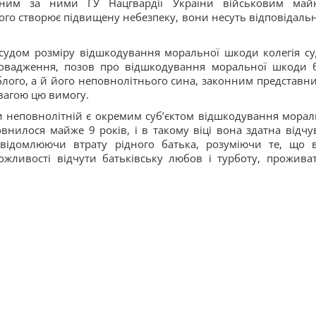
леним за ними ГУ Нацгвардії України військовим май
ого створює підвищену небезпеку, вони несуть відповідальн
судом розміру відшкодування моральної шкоди колегія су
провадження, позов про відшкодування моральної шкоди 
блого, а й його неповнолітнього сина, законним представн
увагою цю вимогу.
 неповнолітній є окремим суб’єктом відшкодування морал
внилося майже 9 років, і в такому віці вона здатна відчу
свідомлюючи втрату рідного батька, розуміючи те, що 
жливості відчути батьківську любов і турботу, прожива