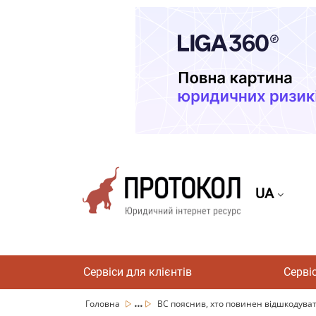
UA
Сервіси для клієнтів
Серві
...
Головна
ВС пояснив, хто повинен відшкодувати