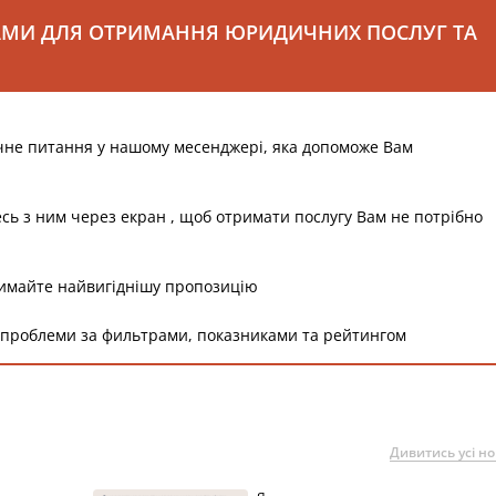
АМИ ДЛЯ ОТРИМАННЯ ЮРИДИЧНИХ ПОСЛУГ ТА
чне питання у нашому месенджері, яка допоможе Вам
есь з ним через екран , щоб отримати послугу Вам не потрібно
римайте найвигіднішу пропозицію
 проблеми за фильтрами, показниками та рейтингом
Дивитись усі н