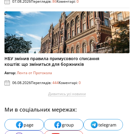
07.08.2026
Переглядів:
86
Коментарі:
0
НБУ змінив правила примусового списання
коштів: що зміниться для боржників
Автор:
Лента от Протокола
06.08.2026
Переглядів:
444
Коментарі:
0
Дивитись усі новини
Ми в соціальних мережах:
page
group
telegram