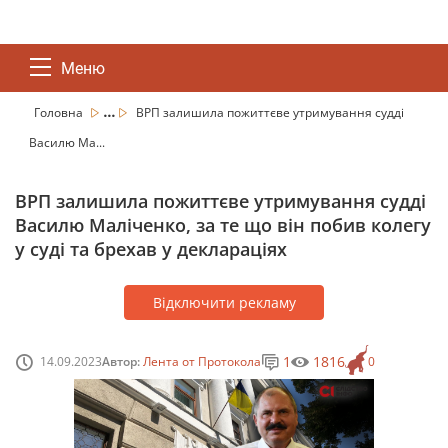
Меню
...
Головна
ВРП залишила пожиттєве утримування судді
Василю Ма...
ВРП залишила пожиттєве утримування судді
Василю Маліченко, за те що він побив колегу
у суді та брехав у деклараціях
Відключити рекламу
1
1816
14.09.2023
Автор:
Лента от Протокола
0