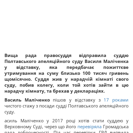
Вища рада правосуддя відправила суддю
Полтавського апеляційного суду Василя Маліченка
у відставку, яка передбачає пожиттєве
утримування на суму близько 100 тисяч гривень
щомісячно. Суддя жив у нарадчій кімнаті свого
суду, побив колегу, коли той хотів зайти в цю
нарадчу кімнату, та брехав у деклараціях.
Василь Маліченко
пішов у відставку з
17 роками
чистого стажу з посади судді Полтавського апеляційного
суду.
асиль Маліченко у 2017 році хотів стати суддею у
Верховному Суді, через що його
перевіряла
Громадська
рада доброчесності. Під час перевірки ГРД виявила