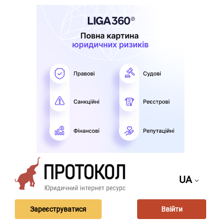
UA
Зареєструватися
Ввійти