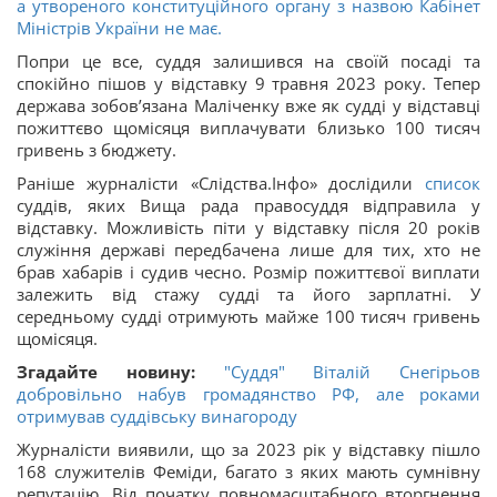
а утвореного конституційного органу з назвою Кабінет
Міністрів України не має.
Попри це все, суддя залишився на своїй посаді та
спокійно пішов у відставку 9 травня 2023 року. Тепер
держава зобов’язана Маліченку вже як судді у відставці
пожиттєво щомісяця виплачувати близько 100 тисяч
гривень з бюджету.
Раніше журналісти «Слідства.Інфо» дослідили
список
суддів, яких Вища рада правосуддя відправила у
відставку. Можливість піти у відставку після 20 років
служіння державі передбачена лише для тих, хто не
брав хабарів і судив чесно. Розмір пожиттєвої виплати
залежить від стажу судді та його зарплатні. У
середньому судді отримують майже 100 тисяч гривень
щомісяця.
Згадайте новину:
"Суддя" Віталій Снегірьов
добровільно набув громадянство РФ, але роками
отримував суддівську винагороду
Журналісти виявили, що за 2023 рік у відставку пішло
168 служителів Феміди, багато з яких мають сумнівну
репутацію. Від початку повномасштабного вторгнення