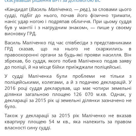
скасувавши рішення ВРП за допомогою ВС
«Кандидат (
Василь Маліченко, — ред.
), за словами цього
судді, підбіг до нього, почав його фізично тримати,
наніс удар ногою і подряпав обличчя. При цьому суддя
був у мантії і з нагрудним знаком», — пише у своєму
висновку ГРД.
Василь Маліченко під час співбесіди з представниками
ГРД сказав, що на нього не скаржились в
правоохоронні органи за будь-які прояви насилля. Він
збрехав, бо суддя, якого побив Маліченко подав заяву
до поліції, й на місце бійки приїжджали поліцейські.
У судді Маліченка були проблеми не тільки з
поліцейськими, колегами, а й з подачею декларацій. У
2016 році суддя декларував, що має чотири земельні
ділянки загальною площею 126 070 м.кв. Однак, у
декларації за 2015 рік ці земельні ділянки зазначено не
було.
Також у декларації за 2015 рік Маліченко не вказав
квартиру площею 54 м кв., яка належить за правом
власності сину судді.