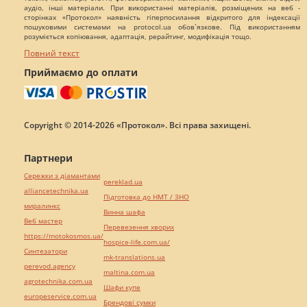
аудіо, інші матеріали. При використанні матеріалів, розміщених на веб -
сторінках «Протокол» наявність гіперпосилання відкритого для індексації
пошуковими системами на protocol.ua обов`язкове. Під використанням
розуміється копіювання, адаптація, рерайтинг, модифікація тощо.
Повний текст
Приймаємо до оплати
Copyright © 2014-2026 «Протокол». Всі права захищені.
Партнери
Сережки з діамантами
pereklad.ua
alliancetechnika.ua
Підготовка до НМТ / ЗНО
миралинкс
Винна шафа
Веб мастер
Перевезення хворих
https://motokosmos.ua/
hospice-life.com.ua/
Синтезатори
mk-translations.ua
perevod.agency
maltina.com.ua
agrotechnika.com.ua
Шафи купе
europeservice.com.ua
Брендові сумки