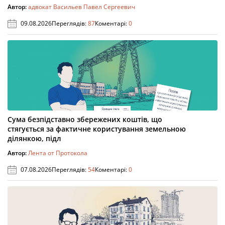
Автор:
адвокат Васильев Павел Сергеевич
09.08.2026
Переглядів:
87
Коментарі:
0
Сума безпідставно збережених коштів, що
стягується за фактичне користування земельною
ділянкою, підл
Автор:
Лента от Протокола
07.08.2026
Переглядів:
54
Коментарі:
0