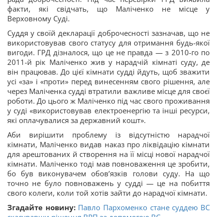
факти, які свідчать, що Маліченко не місце у
Верховному Суді.
Суддя у своїй декларації доброчесності зазначав, що не
використовував свого статусу для отримання будь-якої
вигоди. ГРД дізналося, що це не правда — з 2010-го по
2011-й рік Маліченко жив у нарадчій кімнаті суду, де
він працював. До цієї кімнати судді йдуть, щоб зважити
усі «за» і «проти» перед винесенням свого рішення, але
через Маліченка судді втратили важливе місце для своєї
роботи. До цього ж Маліченко під час свого проживання
у суді «використовував електроенергію та інші ресурси,
які оплачувалися за державний кошт».
Аби вирішити проблему із відсутністю нарадчої
кімнати, Маліченко видав наказ про ліквідацію кімнати
для арештованих й створення на її місці нової нарадчої
кімнати. Маліченко тоді мав повноваження це зробити,
бо був виконувачем обов’язків голови суду. На що
точно не було повноважень у судді — це на побиття
свого колеги, коли той хотів зайти до нарадчої кімнати.
Згадайте новину:
Павло Пархоменко стане суддею ВС