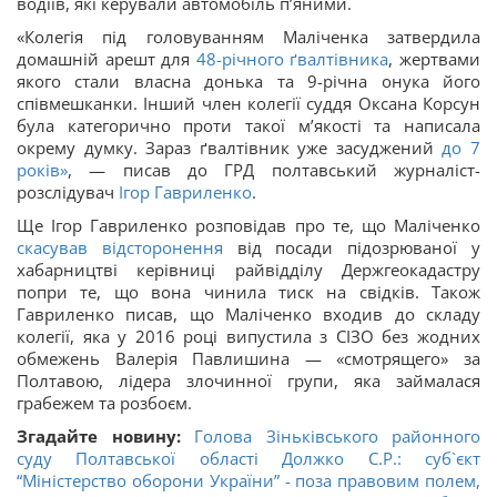
водіїв, які керували автомобіль п’яними.
«Колегія під головуванням Маліченка затвердила
домашній арешт для
48-річного ґвалтівника
, жертвами
якого стали власна донька та 9-річна онука його
співмешканки. Інший член колегії суддя Оксана Корсун
була категорично проти такої м’якості та написала
окрему думку. Зараз ґвалтівник уже засуджений
до 7
років»
, — писав до ГРД полтавський журналіст-
розслідувач
Ігор Гавриленко
.
Ще Ігор Гавриленко розповідав про те, що Маліченко
скасував відсторонення
від посади підозрюваної у
хабарництві керівниці райвідділу Держгеокадастру
попри те, що вона чинила тиск на свідків. Також
Гавриленко писав, що Маліченко входив до складу
колегії, яка у 2016 році випустила з СІЗО без жодних
обмежень Валерія Павлишина — «смотрящего» за
Полтавою, лідера злочинної групи, яка займалася
грабежем та розбоєм.
Згадайте новину:
Голова Зіньківського районного
суду Полтавської області Должко С.Р.: суб`єкт
“Міністерство оборони України” - поза правовим полем,