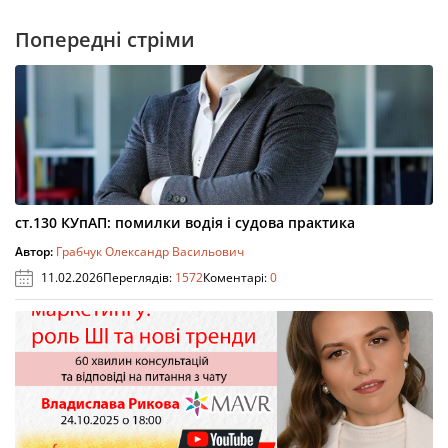
Попередні стріми
ст.130 КУпАП: помилки водія і судова практика
Автор:
Грабчук Олександр Васильович
11.02.2026
Переглядів:
1572
Коментарі:
0