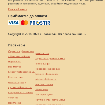
пошуковими системами на protocol.ua обов`язкове. Під використанням
розуміється копіювання, адаптація, рерайтинг, модифікація тощо.
Повний текст
Приймаємо до оплати
Copyright © 2014-2026 «Протокол». Всі права захищені.
Партнери
Сережки з діамантами
pereklad.ua
alliancetechnika.ua
Підготовка до НМТ / ЗНО
миралинкс
Винна шафа
Веб мастер
Перевезення хворих
https://motokosmos.ua/
hospice-life.com.ua/
Синтезатори
mk-translations.ua
perevod.agency
maltina.com.ua
agrotechnika.com.ua
Шафи купе
europeservice.com.ua
Брендові сумки
текст юа
Натяжні стелі Nova Stelya
Посилання
Перевезення хворих за