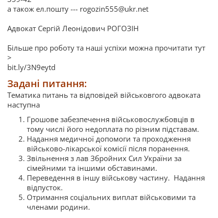
а також ел.пошту --- rogozin555@ukr.net
Адвокат Сергій Леонідович РОГОЗІН
Більше про роботу та наші успіхи можна прочитати тут
>
bit.ly/3N9eytd
Задані питання:
Тематика питань та відповідей військовгого адвоката
наступна
Грошове забезпечення військовослужбовців в
тому числі його недоплата по різним підставам.
Надання медичної допомоги та проходження
військово-лікарської комісії після поранення.
Звільнення з лав Збройних Сил України за
сімейними та іншими обставинами.
Переведення в іншу військову частину. Надання
відпусток.
Отримання соціальних виплат військовими та
членами родини.