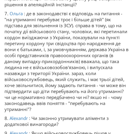
рішення в апеляційній інстанції?
7.
Ольга
: де в законодавстві є відповідь на питання -
"на утриманні перебуває троє і більше дітей" (як
підстава для звільнення із ЗСУ). справа в тому, що на
початку дії військового стану, чоловіки, які перетинали
кордон виїзджаючи з України, показували на пункті
перетину кордону три свідоцтва про народження де
вони є батьками, і, за умовчуванням, держава Україна в
особі представників правооохоронних органів (в
даному випадку-прикордонників) вважала, що така
людина не є військовозобов'язаною, і випускала
назавжди з території України. зараз, коли
військовослужбовець, який служить, і має трьої дітей,
хоче звільнитися, йому задають питання - чи може він
підтвердити що діти перебувають на його утриманні?
чи це нормативно передбачено чи ні? якшо ні - чому
законодавець ввів поняття - "перебувають на
утриманні"?
8.
Alexandr
: Чи законно утримувати аліменти з
додаткової винагороди?
9.
Alexandr
: Якщо військовослужбовець пішов у