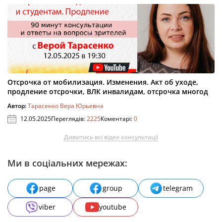
Отсрочка от мобилизация. Изменения. Акт об уходе,
продление отсрочки, ВЛК инвалидам, отсрочка многод
Автор:
Тарасенко Вера Юрьевна
12.05.2025
Переглядів:
2225
Коментарі:
0
Дивитись всі відео консультації
Ми в соціальних мережах:
page
group
telegram
viber
youtube