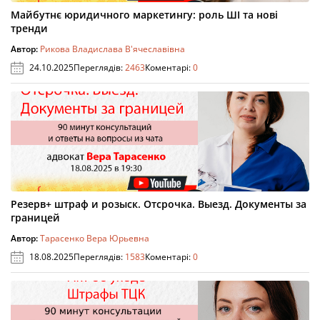
Майбутнє юридичного маркетингу: роль ШІ та нові
тренди
Автор:
Рикова Владислава В'ячеславівна
24.10.2025
Переглядів:
2463
Коментарі:
0
Резерв+ штраф и розыск. Отсрочка. Выезд. Документы за
границей
Автор:
Тарасенко Вера Юрьевна
18.08.2025
Переглядів:
1583
Коментарі:
0