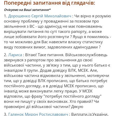
Попередні запитання від глядачів:
Очікуємо на Ваші запитання*
1.
Дорошенко Сергій Миколайович
: Чи вірно я розумію
основну проблему у провадженні за позовом про
звільнення з ВС - що адмінсуд не має повноважень
вирішувати питання по суті такого рапорту, а може
лише зобовязати його розглянути ? Яущо я помиляюсь -
то чи можливо для Вас навесмти власну статистику
виду позовних вимог, задоволених адмінсудами ?
2.
Лариса
: Вітаю! Таке питання. Військовослужбовець
звернувся з рапортом про звільнення до своєї
військової частини, у зв'язку з тим, що у нього батько є
інвалідом ІІ групи. Додав довідку ВЛК, МСЕК. Але,
військова частина відмовила у звільненні, мотивуючи
тим, що у довідці ВЛК прописано, що батько потребує
постійного догляду, а в довідці МСЕК прописано, що
інвалід може виконувати легку працю. У МСЕК
відповіли, що фразу "потребує постійного догляду"
вони не пишут у своїх висновках. Хто правий? Чи
правомірні дії військової частини? Дякую
3.
Галенок Мирон Ростиславович
: Виплати,із:України,