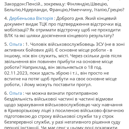
Закордон:Пенсій., зокрема,у: Фінляндію,Швецію,
Бельгію,Нідерланди, Францію,Німеччину, Італію,Грецію?
4.
Дербеньова Вікторія
: Доброго дня. Який кінцевий
документ видає ТЦК про підтвердження відстрочки від
мобілізації? Як отримати відстрочку щоб не проходити
ВЛК та які шляхи досягнення кінцевого результату?
5.
Ольга
: 1. Чоловік військовослужбовець ЗСУ (не в зоні
активних бойових дій). Є основне місце роботи - в
іншому, ніж він служить, місті. Через скільки днів після
звільнення він повинен прибути на основне місце
роботи? Наприклад, він звільняється о 18 год.
02.11.2023, поки здасть зброю і т.і., він просто не
встигне на потяг щоб прибути на своє основне місце
роботи, і йому можуть поставити прогул.
6.
Ольга
: чи можна визнати протиправною
бездіяльність військової частині в частині відмови
щодо зарахування військовослужбовцю часу навчання
в Криворізькому ліцеї з посиленою військово-фізичною
підготовкою до строку військової служби та у строк
безперервної служби, у разі негативного рішення суду
першої інстанції. Чи має сенс у цьому році оскаржити