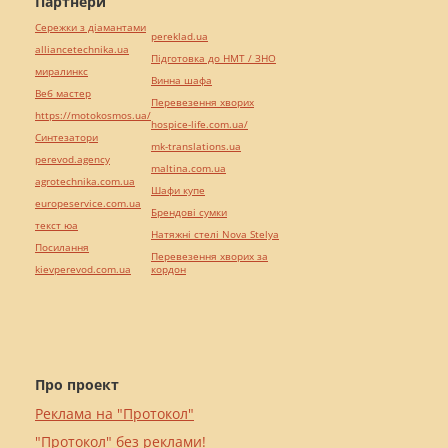
Партнери
Сережки з діамантами
pereklad.ua
alliancetechnika.ua
Підготовка до НМТ / ЗНО
миралинкс
Винна шафа
Веб мастер
Перевезення хворих
https://motokosmos.ua/
hospice-life.com.ua/
Синтезатори
mk-translations.ua
perevod.agency
maltina.com.ua
agrotechnika.com.ua
Шафи купе
europeservice.com.ua
Брендові сумки
текст юа
Натяжні стелі Nova Stelya
Посилання
Перевезення хворих за
kievperevod.com.ua
кордон
Про проект
Реклама на "Протокол"
"Протокол" без реклами!