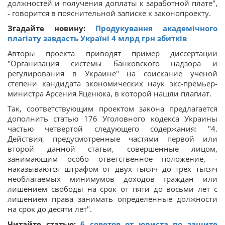
должностей и получения доплаты к заработной плате",
- говорится в пояснительной записке к законопроекту.
Згадайте новину:
Продукування академічного
плагіату завдасть Україні 4 млрд грн збитків
Авторы проекта приводят пример диссертации
"Организация системы банковского надзора и
регулирования в Украине" на соискание ученой
степени кандидата экономических наук экс-премьер-
министра Арсения Яценюка, в которой нашли плагиат.
Так, соответствующим проектом закона предлагается
дополнить статью 176 Уголовного кодекса Украины
частью четвертой следующего содержания: "4.
Действия, предусмотренные частями первой или
второй данной статьи, совершенные лицом,
занимающим особо ответственное положение, -
наказываются штрафом от двух тысяч до трех тысяч
необлагаемых минимумов доходов граждан или
лишением свободы на срок от пяти до восьми лет с
лишением права занимать определенные должности
на срок до десяти лет".
Читайте статью:
6 советов от юриста по защите