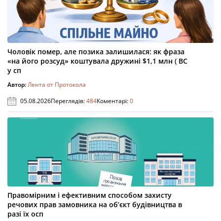
Чоловік помер, але позика залишилася: як фраза
«на його розсуд» коштувала дружині $1,1 млн ( ВС
у сп
Автор:
Лента от Протокола
05.08.2026
Переглядів:
484
Коментарі:
0
Правомірним і ефективним способом захисту
речових прав замовника на об’єкт будівництва в
разі їх осп