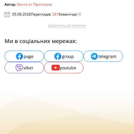
Автор:
Лента от Протокола
05.08.2026
Переглядів:
381
Коментарі:
0
Дивитись усі новини
Ми в соціальних мережах:
page
group
telegram
viber
youtube