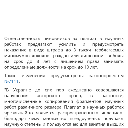
Ответственность чиновников за плагиат в научных
работах предлагают усилить и ​​предусмотреть
наказание в виде штрафа до 3 тысяч необлагаемых
минимумов доходов граждан или лишением свободы
на срок до 8 лет с лишением права занимать
определенные должности на срок до 10 лет.
Такие изменения предусмотрены законопроектом
№7111
.
"В Украине до сих пор ежедневно совершаются
нарушения авторского права, в частности,
многочисленные копирования фрагментов научных
работ различного размера. Плагиат в научных работах
чрезвычайно является распространенным явлением,
благодаря чему множество псевдоученых получают
научную степень и пользуются ею для занятия высших