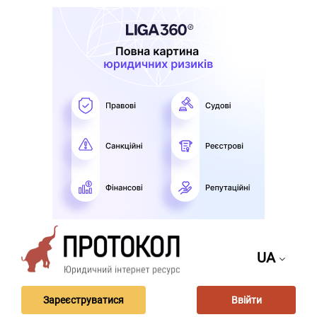
UA
Зареєструватися
Ввійти