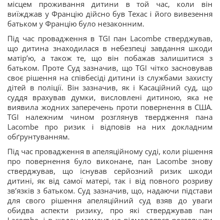
місцем проживання дитини в той час, коли він
виїжджав у Францію дійсно був Техас і його вивезення
батьком у Францію було незаконним.
Під час провадження в TGI пан Lacombe стверджував,
що дитина знаходилася в небезпеці завдання шкоди
матір’ю, а також те, що він побажав залишитися з
батьком. Проте Суд зазначив, що TGI чітко засновував
своє рішення на співбесіді дитини із службами захисту
дітей в поліції. Він зазначив, як і Касаційний суд, що
суддя врахував думки, висловлені дитиною, яка не
виявила жодних заперечень проти повернення в США.
TGI належним чином розглянув твердження пана
Lacombe про ризик і відповів на них докладним
обґрунтуванням.
Під час провадження в апеляційному суді, коли рішення
про повернення було виконане, пан Lacombe знову
стверджував, що існував серйозний ризик шкоди
дитині, як від самої матері, так і від повного розриву
зв’язків з батьком. Суд зазначив, що, надаючи підстави
для свого рішення апеляційний суд взяв до уваги
обидва аспекти ризику, про які стверджував пан