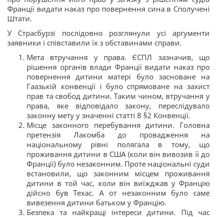
Франції видати наказ про повернення сина в Сполучені
Штати.
У Страсбурзі послідовно розглянули усі аргументи
заявники і співставили їх з обставинами справи.
Мета втручання у права. ЄСПЛ зазначив, що
рішення органів влади Франції видати наказ про
повернення дитини матері було засноване на
Гаазькій конвенції і було спрямоване на захист
прав та свобод дитини. Таким чином, втручання у
права, яке відповідало закону, переслідувало
законну мету у значенні статті 8 §2 Конвенції.
Місце законного перебування дитини. Головна
претензія Лакомба до провадження на
національному рівні полягала в тому, що
проживання дитини в США (коли він вивозив її до
Франції) було незаконним. Проте національні суди
встановили, що законним місцем проживання
дитини в той час, коли він виїжджав у Францію
дійсно був Техас. А от незаконним було саме
вивезення дитини батьком у Францію.
Безпека та найкращі інтереси дитини. Під час