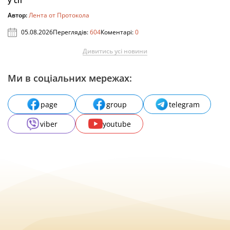
у сп
Автор:
Лента от Протокола
05.08.2026
Переглядів:
604
Коментарі:
0
Дивитись усі новини
Ми в соціальних мережах:
page
group
telegram
viber
youtube