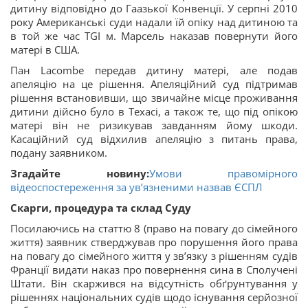
дитину відповідно до Гаазької Конвенції. У серпні 2010
року Американські суди надали їй опіку над дитиною та
в той же час TGI м. Марсель наказав повернути його
матері в США.
Пан Lacombe передав дитину матері, але подав
апеляцію на це рішення. Апеляційний суд підтримав
рішення встановивши, що звичайне місце проживання
дитини дійсно було в Техасі, а також те, що під опікою
матері він не ризикував завданням йому шкоди.
Касаційний суд відхилив апеляцію з питань права,
подану заявником.
Згадайте новину:
Умови правомірного
відеоспостереження за ув’язненими назвав ЄСПЛ
Скарги, процедура та склад Суду
Посилаючись на статтю 8 (право на повагу до сімейного
життя) заявник стверджував про порушення його права
на повагу до сімейного життя у зв’язку з рішенням судів
Франції видати наказ про повернення сина в Сполучені
Штати. Він скаржився на відсутність обґрунтування у
рішеннях національних судів щодо існування серйозної