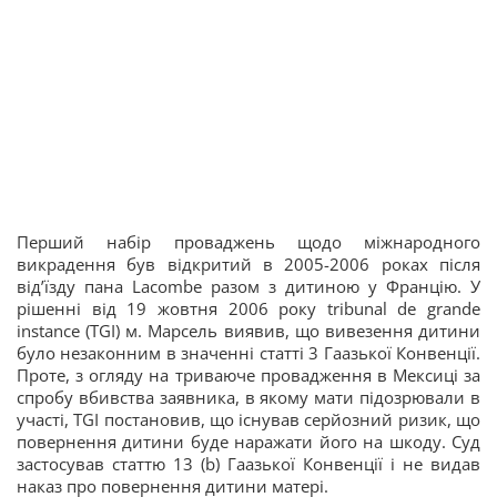
Перший набір проваджень щодо міжнародного
викрадення був відкритий в 2005-2006 роках після
від’їзду пана Lacombe разом з дитиною у Францію. У
рішенні від 19 жовтня 2006 року tribunal de grande
instance (TGI) м. Марсель виявив, що вивезення дитини
було незаконним в значенні статті 3 Гаазької Конвенції.
Проте, з огляду на триваюче провадження в Мексиці за
спробу вбивства заявника, в якому мати підозрювали в
участі, TGI постановив, що існував серйозний ризик, що
повернення дитини буде наражати його на шкоду. Суд
застосував статтю 13 (b) Гаазької Конвенції і не видав
наказ про повернення дитини матері.