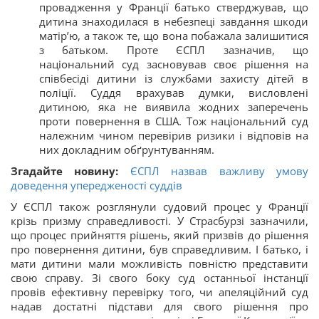
провадження у Франції батько стверджував, що
дитина знаходилася в небезпеці завдання шкоди
матір’ю, а також те, що вона побажала залишитися
з батьком. Проте ЄСПЛ зазначив, що
національний суд засновував своє рішення на
співбесіді дитини із службами захисту дітей в
поліції. Суддя врахував думки, висловлені
дитиною, яка не виявила жодних заперечень
проти повернення в США. Тож національний суд
належним чином перевірив ризики і відповів на
них докладним обґрунтуванням.
Згадайте новину:
ЄСПЛ назвав важливу умову
доведення упередженості суддів
У ЄСПЛ також розглянули судовий процес у Франції
крізь призму справедливості. У Страсбурзі зазначили,
що процес прийняття рішень, який призвів до рішення
про повернення дитини, був справедливим. І батько, і
мати дитини мали можливість повністю представити
свою справу. Зі свого боку суд останньої інстанції
провів ефективну перевірку того, чи апеляційний суд
надав достатні підстави для свого рішення про