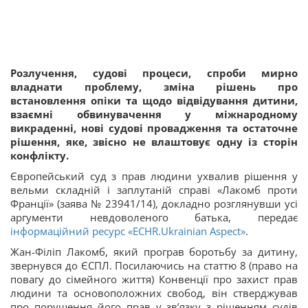
Розлучення, судові процеси, спроби мирно
владнати проблему, зміна рішень про
встановлення опіки та щодо відвідування дитини,
взаємні обвинувачення у міжнародному
викраденні, нові судові провадження та остаточне
рішення, яке, звісно не влаштовує одну із сторін
конфлікту.
Європейський суд з прав людини ухвалив рішення у
вельми складній і заплутаній справі «Лакомб проти
Франції» (заява № 23941/14), докладно розглянувши усі
аргументи невдоволеного батька, передає
інформаційний ресурс «ECHR.Ukrainian Aspect»
.
Жан-Філіп Лакомб, який програв боротьбу за дитину,
звернувся до ЄСПЛ. Посилаючись на статтю 8 (право на
повагу до сімейного життя) Конвенції про захист прав
людини та основоположних свобод, він стверджував
про порушення його прав у зв’язку з рішенням судів