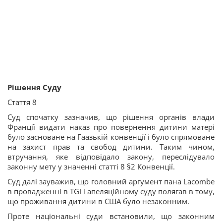
Рішення Суду
Стаття 8
Суд спочатку зазначив, що рішення органів влади
Франції видати наказ про повернення дитини матері
було засноване на Гаазькій конвенції і було спрямоване
на захист прав та свобод дитини. Таким чином,
втручання, яке відповідало закону, переслідувало
законну мету у значенні статті 8 §2 Конвенції.
Суд далі зауважив, що головний аргумент пана Lacombe
в провадженні в TGI і апеляційному суду полягав в тому,
що проживання дитини в США було незаконним.
Проте національні суди встановили, що законним