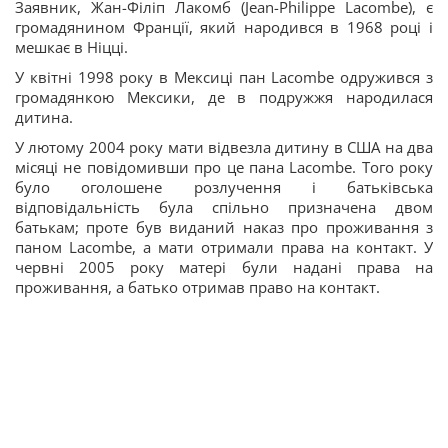
Заявник, Жан-Філіп Лакомб (Jean-Philippe Lacombe), є
громадянином Франції, який народився в 1968 році і
мешкає в Ніцці.
У квітні 1998 року в Мексиці пан Lacombe одружився з
громадянкою Мексики, де в подружжя народилася
дитина.
У лютому 2004 року мати відвезла дитину в США на два
місяці не повідомивши про це пана Lacombe. Того року
було оголошене розлучення і батьківська
відповідальність була спільно призначена двом
батькам; проте був виданий наказ про проживання з
паном Lacombе, а мати отримали права на контакт. У
червні 2005 року матері були надані права на
проживання, а батько отримав право на контакт.