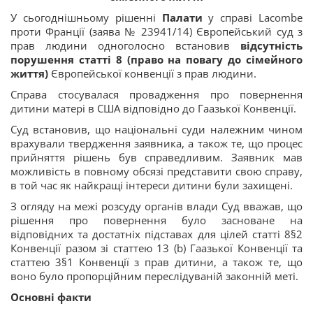
У сьогоднішньому рішенні
Палати
у справі Lacombe
проти Франції (заява № 23941/14) Європейський суд з
прав людини одноголосно встановив
відсутність
порушення статті 8 (право на повагу до сімейного
життя)
Європейської конвенції з прав людини.
Справа стосувалася провадження про повернення
дитини матері в США відповідно до Гаазької Конвенції.
Суд встановив, що національні суди належним чином
врахували твердження заявника, а також те, що процес
прийняття рішень був справедливим. Заявник мав
можливість в повному обсязі представити свою справу,
в той час як найкращі інтереси дитини були захищені.
З огляду на межі розсуду органів влади Суд вважав, що
рішення про повернення було засноване на
відповідних та достатніх підставах для цілей статті 8§2
Конвенції разом зі статтею 13 (b) Гаазької Конвенції та
статтею 3§1 Конвенції з прав дитини, а також те, що
воно було пропорційним переслідуваній законній меті.
Основні факти