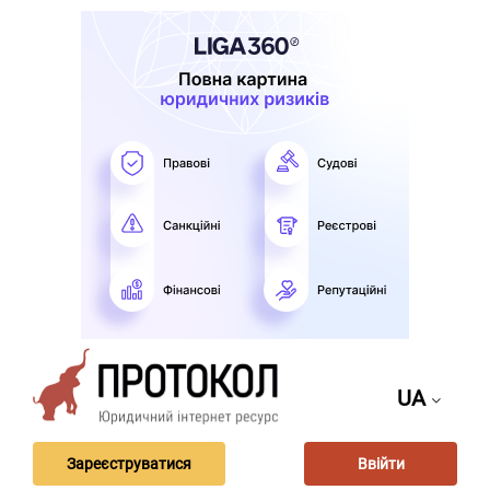
UA
Зареєструватися
Ввійти