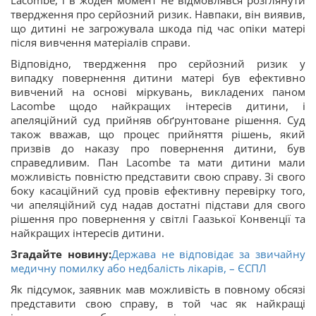
Lacombe, і в жоден момент не відмовлявся розглянути
твердження про серйозний ризик. Навпаки, він виявив,
що дитині не загрожувала шкода під час опіки матері
після вивчення матеріалів справи.
Відповідно, твердження про серйозний ризик у
випадку повернення дитини матері був ефективно
вивчений на основі міркувань, викладених паном
Lacombe щодо найкращих інтересів дитини, і
апеляційний суд прийняв обґрунтоване рішення. Суд
також вважав, що процес прийняття рішень, який
призвів до наказу про повернення дитини, був
справедливим. Пан Lacombe та мати дитини мали
можливість повністю представити свою справу. Зі свого
боку касаційний суд провів ефективну перевірку того,
чи апеляційний суд надав достатні підстави для свого
рішення про повернення у світлі Гаазької Конвенції та
найкращих інтересів дитини.
Згадайте новину:
Держава не відповідає за звичайну
медичну помилку або недбалість лікарів, – ЄСПЛ
Як підсумок, заявник мав можливість в повному обсязі
представити свою справу, в той час як найкращі