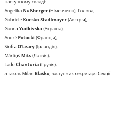
наступному складі:
Angelika
Nußberger
(Німеччина), Голова,
Gabriele
Kucsko-Stadlmayer
(Aвстрія),
Ganna
Yudkivska
(Україна),
André
Potocki
(Франція),
Síofra
O’Leary
(Iрландія),
Mārtiņš
Mits
(Латвія),
Lado
Chanturia
(Грузія),
а також Milan
Blaško
, заступник секретаря Секції.