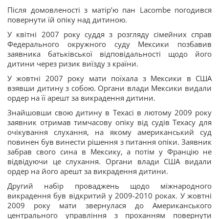
Після домовленості з матір’ю пан Lacombe погодився
повернути їй опіку над дитиною.
У квітні 2007 року суддя з розгляду сімейних справ
Федерального окружного суду Мексики позбавив
заявника батьківської відповідальності щодо його
дитини через ризик виїзду з країни.
У жовтні 2007 року мати поїхала з Мексики в США
взявши дитину з собою. Органи влади Мексики видали
ордер на її арешт за викрадення дитини.
Знайшовши свою дитину в Техасі в лютому 2009 року
заявник отримав тимчасову опіку від судів Техасу для
очікування слухання, на якому американський суд
повинен був винести рішення з питання опіки. Заявник
забрав свого сина в Мексику, а потім у Францію не
відвідуючи це слухання. Органи влади США видали
ордер на його арешт за викрадення дитини.
Другий набір проваджень щодо міжнародного
викрадення був відкритий у 2009-2010 роках. У жовтні
2009 року мати звернулася до Американського
центрального управління з проханням повернути