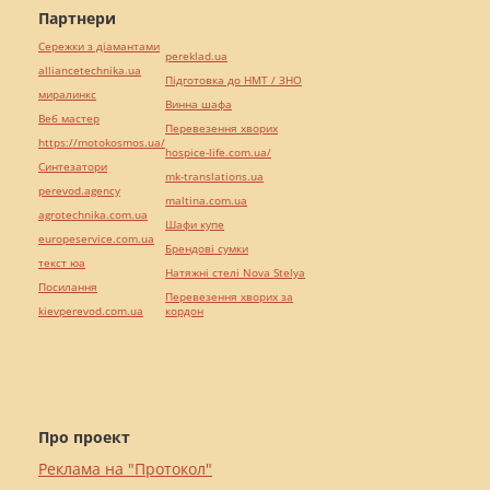
Партнери
Сережки з діамантами
pereklad.ua
alliancetechnika.ua
Підготовка до НМТ / ЗНО
миралинкс
Винна шафа
Веб мастер
Перевезення хворих
https://motokosmos.ua/
hospice-life.com.ua/
Синтезатори
mk-translations.ua
perevod.agency
maltina.com.ua
agrotechnika.com.ua
Шафи купе
europeservice.com.ua
Брендові сумки
текст юа
Натяжні стелі Nova Stelya
Посилання
Перевезення хворих за
kievperevod.com.ua
кордон
Про проект
Реклама на "Протокол"