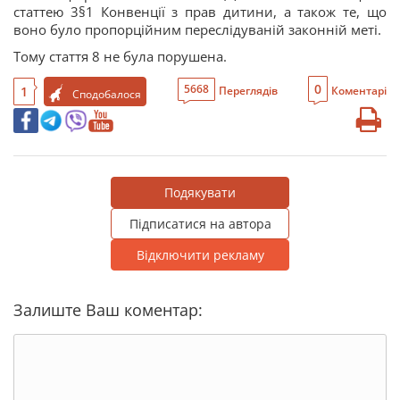
статтею 3§1 Конвенції з прав дитини, а також те, що
воно було пропорційним переслідуваній законній меті.
Тому стаття 8 не була порушена.
0
5668
1
Переглядів
Коментарі
Сподобалося
Подякувати
Підписатися на автора
Відключити рекламу
Залиште Ваш коментар: