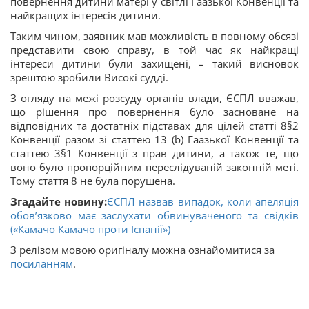
повернення дитини матері у світлі Гаазької Конвенції та
найкращих інтересів дитини.
Таким чином, заявник мав можливість в повному обсязі
представити свою справу, в той час як найкращі
інтереси дитини були захищені, – такий висновок
зрештою зробили Високі судді.
З огляду на межі розсуду органів влади, ЄСПЛ вважав,
що рішення про повернення було засноване на
відповідних та достатніх підставах для цілей статті 8§2
Конвенції разом зі статтею 13 (b) Гаазької Конвенції та
статтею 3§1 Конвенції з прав дитини, а також те, що
воно було пропорційним переслідуваній законній меті.
Тому стаття 8 не була порушена.
Згадайте новину:
ЄСПЛ назвав випадок, коли апеляція
обов’язково має заслухати обвинуваченого та свідків
(«Камачо Камачо проти Іспанії»)
З релізом мовою оригіналу можна ознайомитися за
посиланням
.