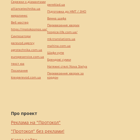
Сережки з діамантами
pereklad.ua
alliancetechnika.ua
Підготовка до НМТ / ЗНО
миралинкс
Винна шафа
Веб мастер
Перевезення хворих
https://motokosmos.ua/
hospice-life.com.ua/
Синтезатори
mk-translations.ua
perevod.agency
maltina.com.ua
agrotechnika.com.ua
Шафи купе
europeservice.com.ua
Брендові сумки
текст юа
Натяжні стелі Nova Stelya
Посилання
Перевезення хворих за
kievperevod.com.ua
кордон
Про проект
Реклама на "Протокол"
"Протокол" без реклами!
Карта сайту