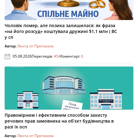
Чоловік помер, але позика залишилася: як фраза
«на його розсуд» коштувала дружині $1,1 млн ( ВС
у сп
Автор:
Лента от Протокола
05.08.2026
Переглядів:
454
Коментарі:
0
Правомірним і ефективним способом захисту
речових прав замовника на об’єкт будівництва в
разі їх осп
Автор:
Лента от Протокола