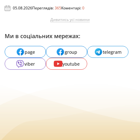
05.08.2026
Переглядів:
365
Коментарі:
0
Дивитись усі новини
Ми в соціальних мережах:
page
group
telegram
viber
youtube