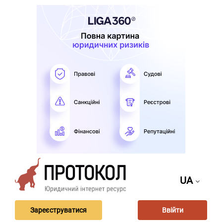
UA
Зареєструватися
Ввійти