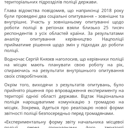
територіальних підрозділів поліції держави.
Глава відомства повідомив, що наприкінці 2018 року
були проведені два соціальні опитування – зовнішнє та
внутрішнє. Участь у зовнішньому опитуванні щодо
роботи поліції в регіонах взяли близько 25 тисяч
респондентів з усіх областей країни. За результатами
аналізу опитування керівництво Нацполіції
прийматиме рішення щодо змін у підходах до роботи
поліції.
Водночас Сергій Князєв наголосив, що керівники поліції
на місцях мають планувати свою роботу на рік,
спираючись на результати внутрішнього опитування
своїх співробітників.
Окрім того, виходячи з результатів опитувань, було
прийнято рішення про впровадження експерименту на
території однієї області держави. Відтак Національна
поліція нарощуватиме комунікацію з громадою на
місцях. Зокрема, йдеться про реалізацію нової форми
звітності поліції безпосередньо перед громадянами.
«Експериментальну форму звіту начальника місцевої
поліції перед громадянами його території