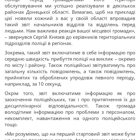
обслуговування ми успішно реалізували в декількох
районах Донецької області. Вимагаю, щоб на прикладі
цієї новели кожний з вас у своїй області впровадив
такий звіт начальників відділів та відділень перед
людьми. Нам важлива реакція вашої місцевої громади»,
– звернувся Сергій Князєв до керівників територіальних
підрозділів поліції в регіонах.
Зокрема, такий звіт включатиме в себе інформацію про
середню швидкість прибуття поліції на виклик – окремо
по місту і району. Також поліцейські звітуватимуть про
загальну кількість повідомлень, а також повідомлень,
прийнятих та оброблених упродовж певного періоду,
наприклад, за 10 секунд.
Окрім того, звіт включатиме інформацію як про
заохочення поліцейських, так і про притягнення їх до
дисциплінарної відповідальності. Також громада
володітиме інформацією про проблеми з персоналом,
некомплект, навантаження на одного поліцейського
тощо.
«Ми розуміємо, що на перший стартовий звіт може бути