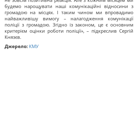
не зовсім позитивна реакція. Але з кожним місяцем ми
будемо нарощувати наші комунікаційні відносини з
громадою на місцях. І таким чином ми впровадимо
найважливішу вимогу – налагодження комунікації
поліції з громадою. Згідно із законом, це є основним
критерієм оцінки роботи поліції», – підкреслив Сергій
Князєв.
Джерело:
КМУ