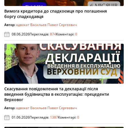
Вимога кредитора до спадкоємця про погашення
боргу спадкодавця
Автор:
адвокат Васильев Павел Сергеевич
08.06.2026
Переглядів:
874
Коментарі:
0
Скасування повідомлення та декларації після
введення будівництва в експлуатацію: прецеденти
Верховог
Автор:
адвокат Васильев Павел Сергеевич
01.06.2026
Переглядів:
1387
Коментарі:
0