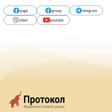
page
group
telegram
viber
youtube