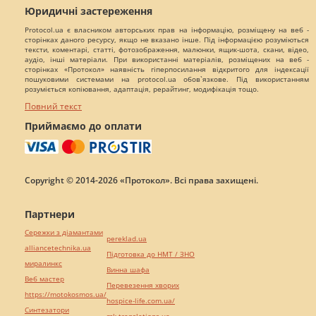
Юридичні застереження
Protocol.ua є власником авторських прав на інформацію, розміщену на веб -
сторінках даного ресурсу, якщо не вказано інше. Під інформацією розуміються
тексти, коментарі, статті, фотозображення, малюнки, ящик-шота, скани, відео,
аудіо, інші матеріали. При використанні матеріалів, розміщених на веб -
сторінках «Протокол» наявність гіперпосилання відкритого для індексації
пошуковими системами на protocol.ua обов`язкове. Під використанням
розуміється копіювання, адаптація, рерайтинг, модифікація тощо.
Повний текст
Приймаємо до оплати
Copyright © 2014-2026 «Протокол». Всі права захищені.
Партнери
Сережки з діамантами
pereklad.ua
alliancetechnika.ua
Підготовка до НМТ / ЗНО
миралинкс
Винна шафа
Веб мастер
Перевезення хворих
https://motokosmos.ua/
hospice-life.com.ua/
Синтезатори