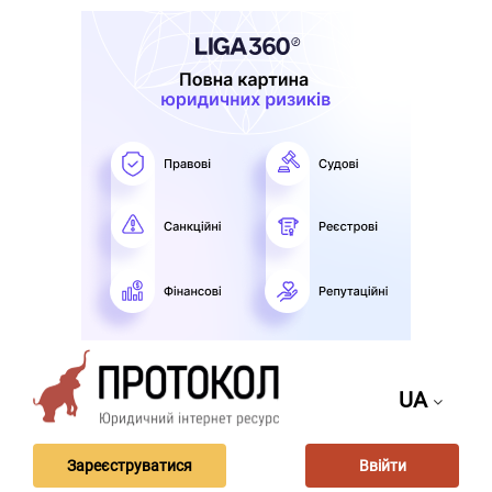
UA
Зареєструватися
Ввійти