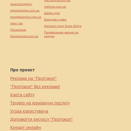
mk-translations.ua
perevod.agency
maltina.com.ua
agrotechnika.com.ua
Шафи купе
europeservice.com.ua
Брендові сумки
текст юа
Натяжні стелі Nova Stelya
Посилання
Перевезення хворих за
kievperevod.com.ua
кордон
Про проект
Реклама на "Протокол"
"Протокол" без реклами!
Карта сайту
Тендер на юридичну послугу
Угода користувача
Допомогти ресурсу "Протокол"
Кредит онлайн