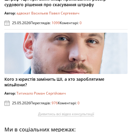
судового рішення про скасування штрафу
Автор:
адвокат Васильев Павел Сергеевич
25.05.2026
Переглядів:
1099
Коментарі:
0
Кого з юристів замінить ШІ, а хто зароблятиме
мільйони?
Автор:
Титикало Роман Сергійович
25.05.2026
Переглядів:
976
Коментарі:
0
Дивитись всі відео консультації
Ми в соціальних мережах: