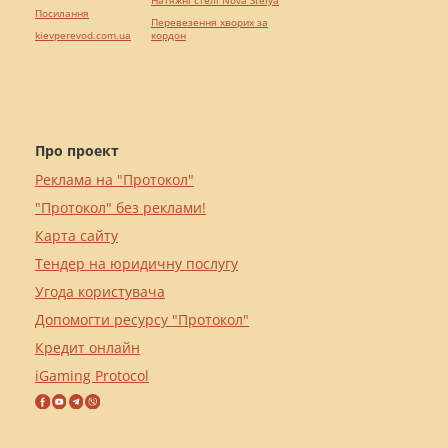
Натяжні стелі Nova Stelya
Посилання
Перевезення хворих за
kievperevod.com.ua
кордон
Про проект
Реклама на "Протокол"
"Протокол" без реклами!
Карта сайту
Тендер на юридичну послугу
Угода користувача
Допомогти ресурсу "Протокол"
Кредит онлайн
iGaming Protocol