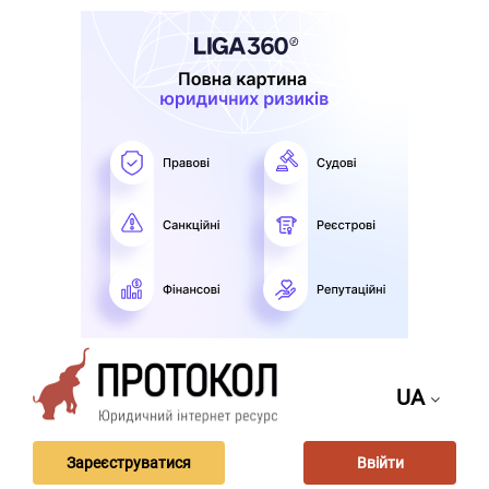
UA
Зареєструватися
Ввійти