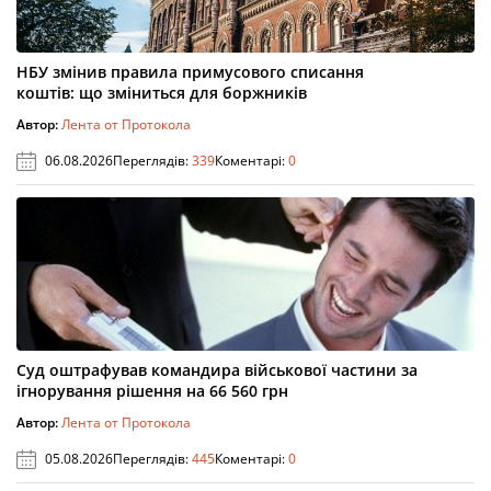
НБУ змінив правила примусового списання
коштів: що зміниться для боржників
Автор:
Лента от Протокола
06.08.2026
Переглядів:
339
Коментарі:
0
Суд оштрафував командира військової частини за
ігнорування рішення на 66 560 грн
Автор:
Лента от Протокола
05.08.2026
Переглядів:
445
Коментарі:
0