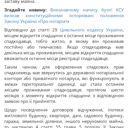
заставу майна.
Згадайте новину:
Виконавчому напису бути! КСУ
визнав конституційними оспорювані положення
Закону України «
Про нотаріат
»
Відповідно до статті 29
Цивільного кодексу України
,
місцем відкриття спадщини є останнє місце проживання
спадкодавця, тобто житло, в якому він проживав
постійно або тимчасово. Якщо спадкодавець мав
декілька місць проживання, місцем відкриття спадщини
вважається останнє місце реєстрації спадкодавця.
Таким чином, для оформлення спадкових прав
спадкоємець має звернутись до державної нотаріальної
контори або приватного нотаріуса, які функціонують
в
межах територіальної одиниці, що стала останнім
місцем проживання спадкодавця,
протягом шести
місяців з моменту відкриття спадщини з відповідною
заявою про її прийняття.
Щодо посвідчення договорів відчуження, іпотеки
житлового будинку, квартири, дачі, садового будинку,
гаража, земельної ділянки, іншого нерухомого майна,
то частиною 4 статті 55 глави 5 розділу ІІ Закону