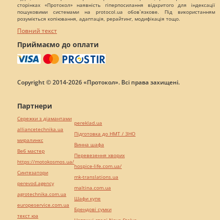
сторінках «Протокол» наявність гіперпосилання відкритого для індексації
пошуковими системами на protocol.ua обов`язкове. Під використанням
розуміється копіювання, адаптація, рерайтинг, модифікація тощо.
Повний текст
Приймаємо до оплати
Copyright © 2014-2026 «Протокол». Всі права захищені.
Партнери
Сережки з діамантами
pereklad.ua
alliancetechnika.ua
Підготовка до НМТ / ЗНО
миралинкс
Винна шафа
Веб мастер
Перевезення хворих
https://motokosmos.ua/
hospice-life.com.ua/
Синтезатори
mk-translations.ua
perevod.agency
maltina.com.ua
agrotechnika.com.ua
Шафи купе
europeservice.com.ua
Брендові сумки
текст юа