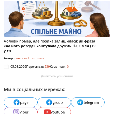
Чоловік помер, але позика залишилася: як фраза
«на його розсуд» коштувала дружині $1,1 млн ( ВС
у сп
Автор:
Лента от Протокола
05.08.2026
Переглядів:
539
Коментарі:
0
Дивитись усі новини
Ми в соціальних мережах:
page
group
telegram
viber
youtube