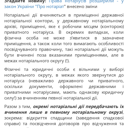
Згадайте новину:
Права нотаріусів розширили - у
закон України "
Про нотаріат
" внесено зміни
Нотаріальні дії вчиняються в приміщенні державної
нотаріальної контори, у державному нотаріальному
архіві, приміщенні, яке є робочим місцем (конторою)
приватного нотаріуса. В окремих випадках, коли
фізична особа не може з’явитися в зазначене
приміщення, а також коли того вимагають особливості
посвідчуваного правочину, такі нотаріальні дії можуть
бути вчинені поза вказаними приміщеннями, але в
межах нотаріального округу (!).
Фізичні та юридичні особи є вільними у виборі
нотаріального округу, в межах якого звернутися до
нотаріуса (неважливо державного чи приватного,
оскільки документи, оформлені державними і
приватними нотаріусами, мають однакову юридичну
силу!) за вчиненням певної нотаріальної дії.
Разом з тим,
окремі нотаріальні дії передбачають їх
вчинення лише в певному нотаріальному окрузі
,
зокрема: відкриття спадщини (заведення спадкової
справи) та посвідчення договорів про відчуження та