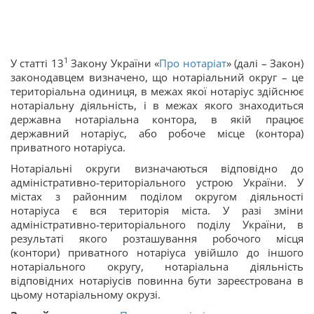
1
У статті 13
Закону України «
Про нотаріат
» (далі – Закон)
законодавцем визначено, що нотаріальний округ – це
територіальна одиниця, в межах якої нотаріус здійснює
нотаріальну діяльність, і в межах якого знаходиться
державна нотаріальна контора, в якій працює
державний нотаріус, або робоче місце (контора)
приватного нотаріуса.
Нотаріальні округи визначаються відповідно до
адміністративно-територіального устрою України. У
містах з районним поділом округом діяльності
нотаріуса є вся територія міста. У разі зміни
адміністративно-територіального поділу України, в
результаті якого розташування робочого місця
(контори) приватного нотаріуса увійшло до іншого
нотаріального округу, нотаріальна діяльність
відповідних нотаріусів повинна бути зареєстрована в
цьому нотаріальному окрузі.