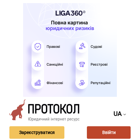
UA
Зареєструватися
Ввійти