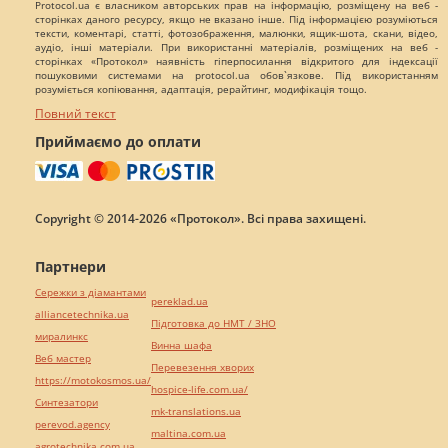
Protocol.ua є власником авторських прав на інформацію, розміщену на веб -
сторінках даного ресурсу, якщо не вказано інше. Під інформацією розуміються
тексти, коментарі, статті, фотозображення, малюнки, ящик-шота, скани, відео,
аудіо, інші матеріали. При використанні матеріалів, розміщених на веб -
сторінках «Протокол» наявність гіперпосилання відкритого для індексації
пошуковими системами на protocol.ua обов`язкове. Під використанням
розуміється копіювання, адаптація, рерайтинг, модифікація тощо.
Повний текст
Приймаємо до оплати
Copyright © 2014-2026 «Протокол». Всі права захищені.
Партнери
Сережки з діамантами
pereklad.ua
alliancetechnika.ua
Підготовка до НМТ / ЗНО
миралинкс
Винна шафа
Веб мастер
Перевезення хворих
https://motokosmos.ua/
hospice-life.com.ua/
Синтезатори
mk-translations.ua
perevod.agency
maltina.com.ua
agrotechnika.com.ua