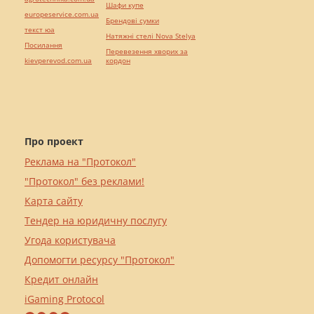
Шафи купе
europeservice.com.ua
Брендові сумки
текст юа
Натяжні стелі Nova Stelya
Посилання
Перевезення хворих за
kievperevod.com.ua
кордон
Про проект
Реклама на "Протокол"
"Протокол" без реклами!
Карта сайту
Тендер на юридичну послугу
Угода користувача
Допомогти ресурсу "Протокол"
Кредит онлайн
iGaming Protocol