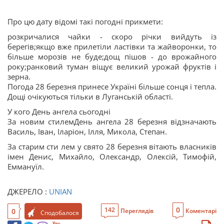
Про цю дату відомі такі погодні прикмети:
розкричалися чайки - скоро річки вийдуть із
берегів;якщо вже прилетіли ластівки та жайворонки, то
більше морозів не буде;дощ пішов - до врожайного
року;ранковий туман віщує великий урожай фруктів і
зерна.
Погода 28 березня принесе Україні більше сонця і тепла.
Дощі очікуються тільки в Луганській області.
У кого День ангела сьогодні
За новим стилемДень ангела 28 березня відзначають
Василь, Іван, Іларіон, Ілля, Микола, Степан.
За старим сти лем у свято 28 березня вітають власників
імен Денис, Михайло, Олександр, Олексій, Тимофій,
Еммануїл.
ДЖЕРЕЛО :
UNIAN
0
142
0
Переглядів
Коментарі
Сподобалося