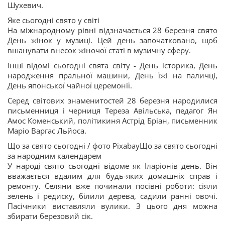
Шухевич.
Яке сьогодні свято у світі
На міжнародному рівні відзначається 28 березня свято
День жінок у музиці. Цей день започатковано, щоб
вшанувати внесок жіночої статі в музичну сферу.
Інші відомі сьогодні свята світу - День історика, День
народження пральної машини, День їжі на паличці,
День японської чайної церемонії.
Серед світових знаменитостей 28 березня народилися
письменниця і черниця Тереза Авільська, педагог Ян
Амос Коменський, політикиня Астрід Бріан, письменник
Маріо Варгас Льйоса.
Що за свято сьогодні / фото PixabayЩо за свято сьогодні
за народним календарем
У народі свято сьогодні відоме як Іларіонів день. Він
вважається вдалим для будь-яких домашніх справ і
ремонту. Селяни вже починали посівні роботи: сіяли
зелень і редиску, білили дерева, садили ранні овочі.
Пасічники виставляли вулики. З цього дня можна
збирати березовий сік.