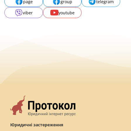
page
group
telegram
viber
youtube
Юридичні застереження