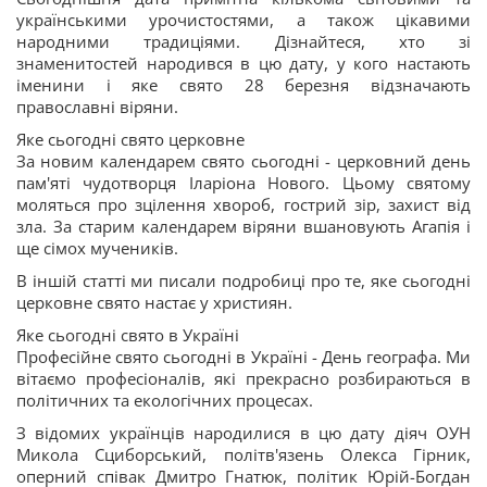
українськими урочистостями, а також цікавими
народними традиціями. Дізнайтеся, хто зі
знаменитостей народився в цю дату, у кого настають
іменини і яке свято 28 березня відзначають
православні віряни.
Яке сьогодні свято церковне
За новим календарем свято сьогодні - церковний день
пам'яті чудотворця Іларіона Нового. Цьому святому
моляться про зцілення хвороб, гострий зір, захист від
зла. За старим календарем віряни вшановують Агапія і
ще сімох мучеників.
В іншій статті ми писали подробиці про те, яке сьогодні
церковне свято настає у християн.
Яке сьогодні свято в Україні
Професійне свято сьогодні в Україні - День географа. Ми
вітаємо професіоналів, які прекрасно розбираються в
політичних та екологічних процесах.
З відомих українців народилися в цю дату діяч ОУН
Микола Сциборський, політв'язень Олекса Гірник,
оперний співак Дмитро Гнатюк, політик Юрій-Богдан