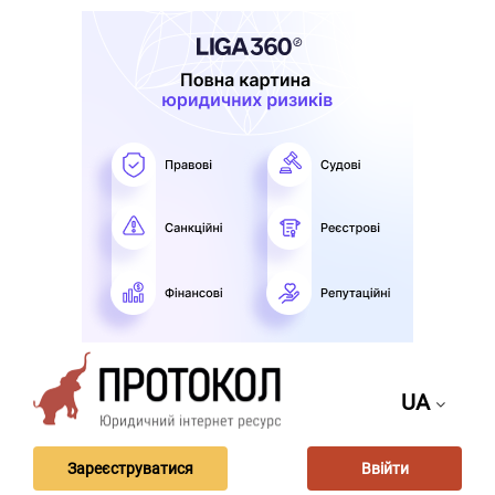
UA
Зареєструватися
Ввійти