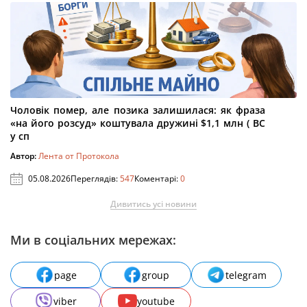
Чоловік помер, але позика залишилася: як фраза
«на його розсуд» коштувала дружині $1,1 млн ( ВС
у сп
Автор:
Лента от Протокола
05.08.2026
Переглядів:
547
Коментарі:
0
Дивитись усі новини
Ми в соціальних мережах:
page
group
telegram
viber
youtube