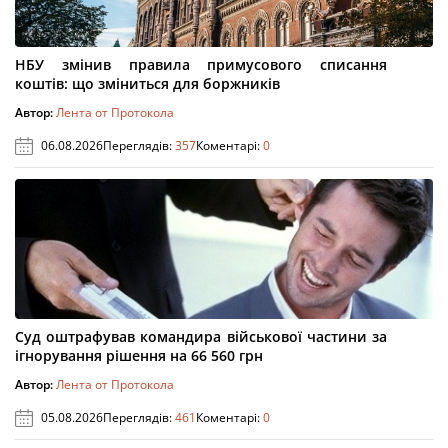
НБУ змінив правила примусового списання
коштів: що зміниться для боржників
Автор:
Лента от Протокола
06.08.2026
Переглядів:
357
Коментарі:
0
Суд оштрафував командира військової частини за
ігнорування рішення на 66 560 грн
Автор:
Лента от Протокола
05.08.2026
Переглядів:
461
Коментарі:
0