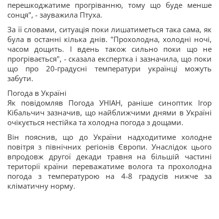
перешкоджатиме прогріванню, тому що буде менше
сонця", - зауважила Птуха.
За її словами, ситуація поки лишатиметься така сама, як
була в останні кілька днів. "Прохолодна, холодні ночі,
часом дощить. І вдень також сильно поки що не
прогрівається", - сказала експертка і зазначила, що поки
що про 20-градусні температури українці можуть
забути.
Погода в Україні
Як повідомляв Погода УНІАН, раніше синоптик Ігор
Кібальчич зазначив, що найближчими днями в Україні
очікується нестійка та холодна погода з дощами.
Він пояснив, що до України надходитиме холодне
повітря з північних регіонів Європи. Унаслідок цього
впродовж другої декади травня на більшій частині
території країни переважатиме волога та прохолодна
погода з температурою на 4-8 градусів нижче за
кліматичну норму.