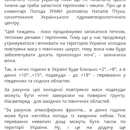
тижня ще треба запастися терпінням і чекати. Про це в
коментарі Погода УНІАН розповіла Наталія Птуха,
синоптикиня Українського гідрометеорологічного
центру.
"Цей тиждень - поки продовжуємо запасатися теплом,
теплими речами і терпінням. Тому що у нас продовжує
утримуватися і впливати на територію України холодна
повітряна маса з північних широт, тому вона нам буде
забезпечувати досить прохолодні ночі", - зазначила
вона.
Так, в нічні години в Україні буде близько +2°...+8°, а в
денні +10°...+15°, подекуди - до +18° - переважно у
південних та східних областях.
За рахунок цієї холодної повітряної маси подекуди
можуть бути нічні заморозки на поверхні ґрунту.
Насамперед - для західних та північних областей.
"За рахунок атмосферних фронтів… в денні години
може бути нестійка погода. Із хмарним небом. Тож
переважно невеликі дощі можуть бути також по
території України. Ну, і це на додачу ще