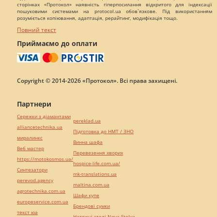
сторінках «Протокол» наявність гіперпосилання відкритого для індексації
пошуковими системами на protocol.ua обов`язкове. Під використанням
розуміється копіювання, адаптація, рерайтинг, модифікація тощо.
Повний текст
Приймаємо до оплати
Copyright © 2014-2026 «Протокол». Всі права захищені.
Партнери
Сережки з діамантами
pereklad.ua
alliancetechnika.ua
Підготовка до НМТ / ЗНО
миралинкс
Винна шафа
Веб мастер
Перевезення хворих
https://motokosmos.ua/
hospice-life.com.ua/
Синтезатори
mk-translations.ua
perevod.agency
maltina.com.ua
agrotechnika.com.ua
Шафи купе
europeservice.com.ua
Брендові сумки
текст юа
Натяжні стелі Nova Stelya