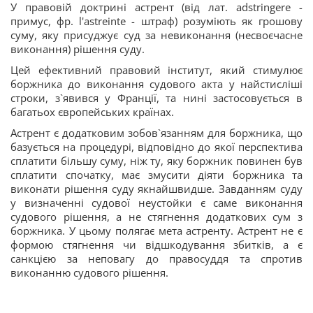
У правовій доктрині астрент (від лат. аdstringere -
примус, фр. l'astreinte - штраф) розуміють як грошову
суму, яку присуджує суд за невиконання (несвоєчасне
виконання) рішення суду.
Цей ефективний правовий інститут, який стимулює
боржника до виконання судового акта у найстисліші
строки, з`явився у Франції, та нині застосовується в
багатьох європейських країнах.
Астрент є додатковим зобов`язанням для боржника, що
базується на процедурі, відповідно до якої перспектива
сплатити більшу суму, ніж ту, яку боржник повинен був
сплатити спочатку, має змусити діяти боржника та
виконати рішення суду якнайшвидше. Завданням суду
у визначенні судової неустойки є саме виконання
судового рішення, а не стягнення додаткових сум з
боржника. У цьому полягає мета астренту. Астрент не є
формою стягнення чи відшкодування збитків, а є
санкцією за неповагу до правосуддя та спротив
виконанню судового рішення.