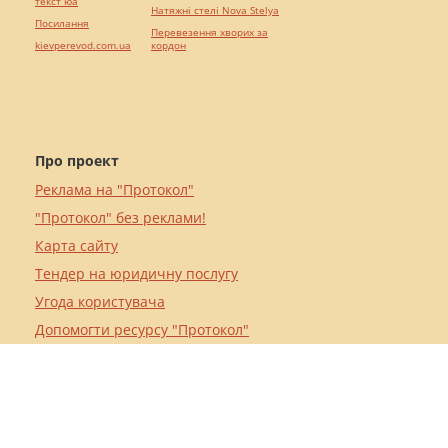
текст юа
Натяжні стелі Nova Stelya
Посилання
Перевезення хворих за
kievperevod.com.ua
кордон
Про проект
Реклама на "Протокол"
"Протокол" без реклами!
Карта сайту
Тендер на юридичну послугу
Угода користувача
Допомогти ресурсу "Протокол"
Кредит онлайн
iGaming Protocol