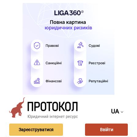
UA
Зареєструватися
Ввійти