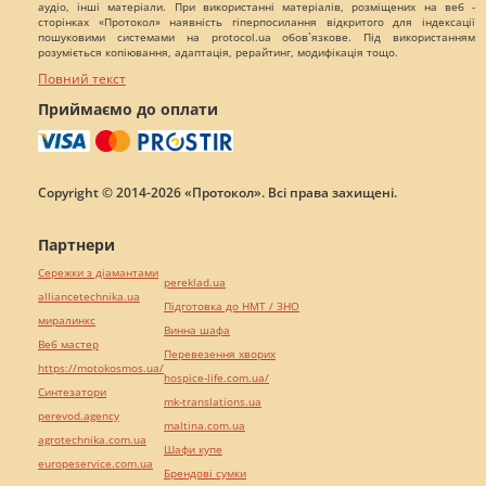
аудіо, інші матеріали. При використанні матеріалів, розміщених на веб -
сторінках «Протокол» наявність гіперпосилання відкритого для індексації
пошуковими системами на protocol.ua обов`язкове. Під використанням
розуміється копіювання, адаптація, рерайтинг, модифікація тощо.
Повний текст
Приймаємо до оплати
Copyright © 2014-2026 «Протокол». Всі права захищені.
Партнери
Сережки з діамантами
pereklad.ua
alliancetechnika.ua
Підготовка до НМТ / ЗНО
миралинкс
Винна шафа
Веб мастер
Перевезення хворих
https://motokosmos.ua/
hospice-life.com.ua/
Синтезатори
mk-translations.ua
perevod.agency
maltina.com.ua
agrotechnika.com.ua
Шафи купе
europeservice.com.ua
Брендові сумки