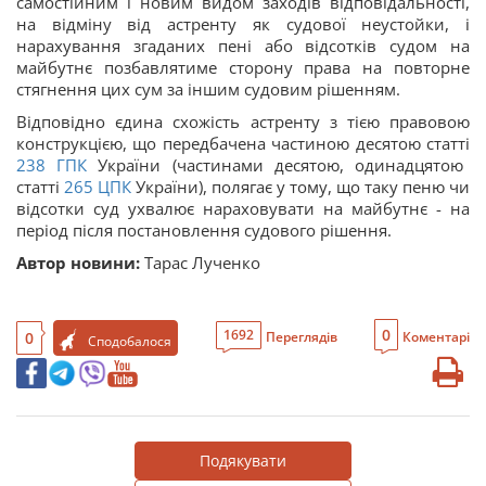
самостійним і новим видом заходів відповідальності,
на відміну від астренту як судової неустойки, і
нарахування згаданих пені або відсотків судом на
майбутнє позбавлятиме сторону права на повторне
стягнення цих сум за іншим судовим рішенням.
Відповідно єдина схожість астренту з тією правовою
конструкцією, що передбачена частиною десятою
статті
238
ГПК
України
(частинами десятою, одинадцятою
статті
265
ЦПК
України
), полягає у тому, що таку пеню чи
відсотки суд ухвалює нараховувати на майбутнє - на
період після постановлення судового рішення.
Автор новини:
Тарас Лученко
0
1692
0
Переглядів
Коментарі
Сподобалося
Подякувати