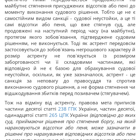
майбутнє стягнення присуджених відсотків або пені до
моменту виконання судового рішення. Тобто це не є
самостійним видом санкції - судової неустойки, а це ті
самі відсотки або пеня, що вже стягнув суд, але
продовжені на наступний період часу (на майбутнє),
протягом якого зобов`язання, підтверджене судовим
рішенням, не виконується. Тоді як астрент передовсім
застосовується до зобов`язань негрошового характеру й
розмір астренту не пов`язується із розміром
заборгованості чи її складовими частинами, які
відповідно й не є базою для обрахування судової
неустойки, оскільки, як уже зазначалося, астрент - це
санкція за неповагу до правосуддя та спротив
виконанню судового рішення, а не форма стягнення чи
відшкодування збитків перед позивачем (стягувачем).
Тож на відміну від астренту, правова мета приписів
частини десятої
статті
238
ГПК
України
, частин десятої,
одинадцятої
статті
265
ЦПК
України
(відповідно до яких
суд, приймаючи рішення про стягнення боргу, на який
нараховуються відсотки або пеня, може зазначити в
рішенні про нарахування відповідних відсотків або пені