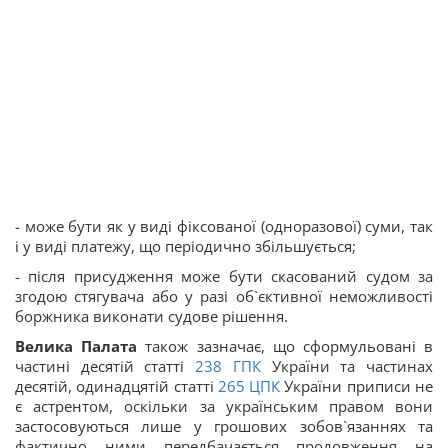
- може бути як у виді фіксованої (одноразової) суми, так
і у виді платежу, що періодично збільшується;
- після присудження може бути скасований судом за
згодою стягувача або у разі об`єктивної неможливості
боржника виконати судове рішення.
Велика Палата
також зазначає, що сформульовані в
частині десятій
статті
238
ГПК
України
та частинах
десятій, одинадцятій
статті
265
ЦПК
України
приписи не
є астрентом, оскільки за українським правом вони
застосовуються лише у грошових зобов`язаннях та
фактично ними передбачається продовження на