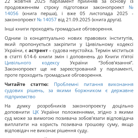
22 жовтня 2025 парламент прийняв за основу із
продовженням строку підготовки законопроект
№
14056
(книга перша), і вже 05 листопада 2025 -
законопроект
№ 14057
від 21.09.2025 (книга друга).
Інші книги проходять громадське обговорення.
Одним із концептуально нових правових інститутів,
який пропонується закріпити у Цивільному кодексі
України, є
астрент
– судова неустойка. Термін міститься
в статті 614-6 книги змін і доповнень до Книги пʼятої
Цивільного кодексу
України “Зобовʼязання”.
Законопроект ще не зареєстрований у парламенті,
проте проходить громадське обговорення.
Читайте статтю:
Проблемні питання виконання
судових рішень, за якими боржником є державне
підприємство
На думку розробників законопроекту доцільно
доповнити
ЦК
України положеннями, згідно з якими
суд може за вимогою позивача зобов’язати відповідача
виплатити на користь позивача грошову суму, якщо
відповідач не виконає рішення суду.