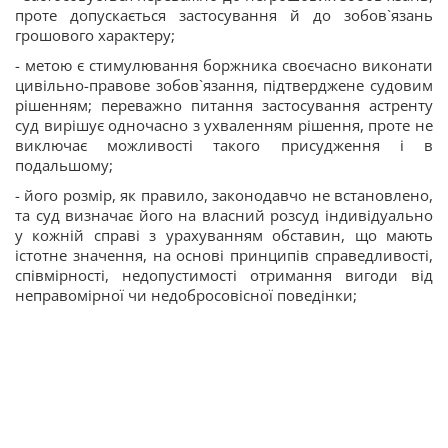
проте допускається застосування й до зобов`язань
грошового характеру;
- метою є стимулювання боржника своєчасно виконати
цивільно-правове зобов`язання, підтверджене судовим
рішенням; переважно питання застосування астренту
суд вирішує одночасно з ухваленням рішення, проте не
виключає можливості такого присудження і в
подальшому;
- його розмір, як правило, законодавчо не встановлено,
та суд визначає його на власний розсуд індивідуально
у кожній справі з урахуванням обставин, що мають
істотне значення, на основі принципів справедливості,
співмірності, недопустимості отримання вигоди від
неправомірної чи недобросовісної поведінки;