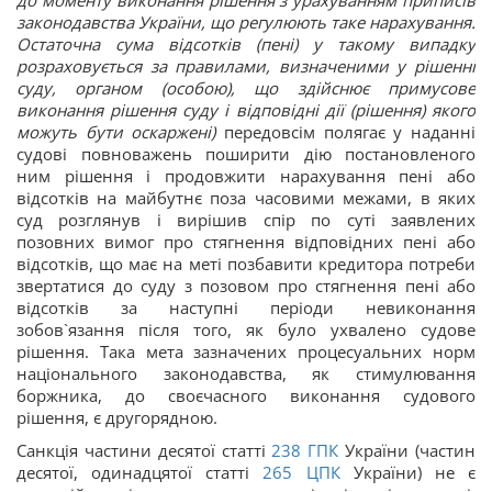
до моменту виконання рішення з урахуванням приписів
законодавства України, що регулюють таке нарахування.
Остаточна сума відсотків (пені) у такому випадку
розраховується за правилами, визначеними у рішенні
суду, органом (особою), що здійснює примусове
виконання рішення суду і відповідні дії (рішення) якого
можуть бути оскаржені)
передовсім полягає у наданні
судові повноважень поширити дію постановленого
ним рішення і продовжити нарахування пені або
відсотків на майбутнє поза часовими межами, в яких
суд розглянув і вирішив спір по суті заявлених
позовних вимог про стягнення відповідних пені або
відсотків, що має на меті позбавити кредитора потреби
звертатися до суду з позовом про стягнення пені або
відсотків за наступні періоди невиконання
зобов`язання після того, як було ухвалено судове
рішення. Така мета зазначених процесуальних норм
національного законодавства, як стимулювання
боржника, до своєчасного виконання судового
рішення, є другорядною.
Санкція частини десятої
статті
238
ГПК
України
(частин
десятої, одинадцятої
статті
265
ЦПК
України
) не є