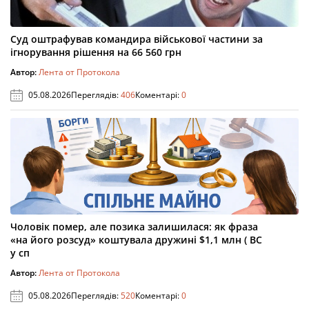
Суд оштрафував командира військової частини за
ігнорування рішення на 66 560 грн
Автор:
Лента от Протокола
05.08.2026
Переглядів:
406
Коментарі:
0
Чоловік помер, але позика залишилася: як фраза
«на його розсуд» коштувала дружині $1,1 млн ( ВС
у сп
Автор:
Лента от Протокола
05.08.2026
Переглядів:
520
Коментарі:
0