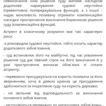
невиконання ним рішення суду матиме наслідком
додаткове нарахування судової неустойки
(превентивна попереджувальна функція), а з іншої -
надає можливість позивачу отримати компенсаційні
наслідки прострочення виконання боржником рішення
суду (компенсаційна функція).
Астрент в класичному розумінні має такі характерні
риси:
-є різновидом судової неустойки, тобто носить характер
додаткового зобов`язання;
- суд встановлює його на майбутнє: під час ухвалення
рішення суд дає певний строк на його виконання й у
разі прострочення виникає обов`язок зі сплати
астренту;
- переважно присуджується на користь позивача за його
зверненням, хоча в деяких країнах це присудження
здійснюється за ініціативою суду на користь держави;
- не звільняє від відповідальності за виконання
основного зобов`язання;
- застосовується переважно до негрошових зобов`язань,