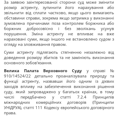
За заявою заінтересованої сторони суд може змінити
розмір астренту, зупинити його нарахування або
звільнити від сплати частково, якщо цього вимагають
обставини справи, зокрема якщо затримка у виконанні
зумовлена причинами поза контролем боржника або
боржник добросовісно і без зволікань усунув
порушення. Зміна астренту не впливає на вже
нараховані суми, якщо іншого не встановлено судом з
огляду на зловживання правом.
Суми астренту підлягають стягненню незалежно від
доведення розміру збитків та не замініють виконання
основного зобов’язання.
Велика Палата Верховного Суду
у справі №
910/14524/22 детально проаналізувала природу та
функції астренту, назвавши його одним із дієвих
заходів впливу на забезпечення виконання рішення
суду, який запроваджено у багатьох країнах, в тому
числі передбачено у статті 7.2.4 Принципів
міжнародних комерційних договорів (Принципи
УНІДРУА), статті 111 Кодексу європейського договірного
права.