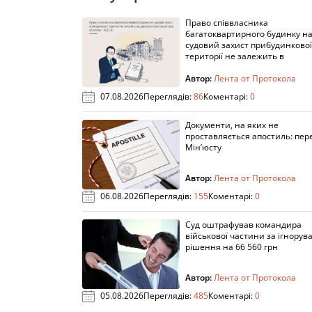
Право співвласника
багатоквартирного будинку н
судовий захист прибудинкової
території не залежить в
Автор:
Лента от Протокола
07.08.2026
Переглядів:
86
Коментарі:
0
Документи, на яких не
проставляється апостиль: пере
Мін’юсту
Автор:
Лента от Протокола
06.08.2026
Переглядів:
155
Коментарі:
0
Суд оштрафував командира
військової частини за ігнорув
рішення на 66 560 грн
Автор:
Лента от Протокола
05.08.2026
Переглядів:
485
Коментарі:
0