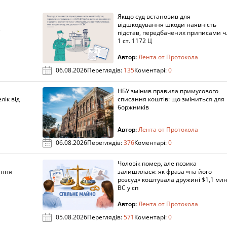
Якщо суд встановив для
а
відшкодування шкоди наявність
підстав, передбачених приписами ч
1 ст. 1172 Ц
Автор:
Лента от Протокола
06.08.2026
Переглядів:
135
Коментарі:
0
НБУ змінив правила примусового
лік від
списання коштів: що зміниться для
боржників
Автор:
Лента от Протокола
06.08.2026
Переглядів:
376
Коментарі:
0
Чоловік помер, але позика
ання
залишилася: як фраза «на його
розсуд» коштувала дружині $1,1 млн
ВС у сп
Автор:
Лента от Протокола
05.08.2026
Переглядів:
571
Коментарі:
0