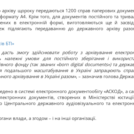
о архіву щороку передаються 1200 справ паперових докумен
формату А4. Крім того, для документів постійного та трива
орених в електронній формі, виготовляються ще й засвід
теж підлягають передаванню до державного архіву разо
ів БТІ»
» дасть змогу здійснювати роботу з архівування електро
ь належні умови для постійного зберігання і використ
ного фонду (так званих «born digital documents») та держа
ля подальшого масштабування в Україні запрацюють спра
нного архівування в Україні разом»
, – зазначив голова Держа
едено в системі електронного документообігу «АСКОД», а са
ектронних документів, створених в Міністерстві юстиції
 до Центрального державного аудіовізуального та електрон
ани влади, а згодом – і на інші організації.