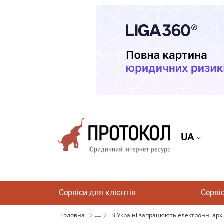
UA
Сервіси для клієнтів
Серві
...
Головна
В Україні запрацюють електронні архі