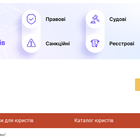
си для юристів
Каталог юристів
ви!