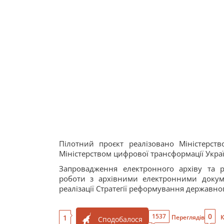
Пілотний проєкт реалізовано Міністерст
Міністерством цифрової трансформації Украї
Запровадження електронного архіву та р
роботи з архівними електронними докуме
реалізації Стратегії реформування державно
0
1537
1
Переглядів
К
Сподобалося