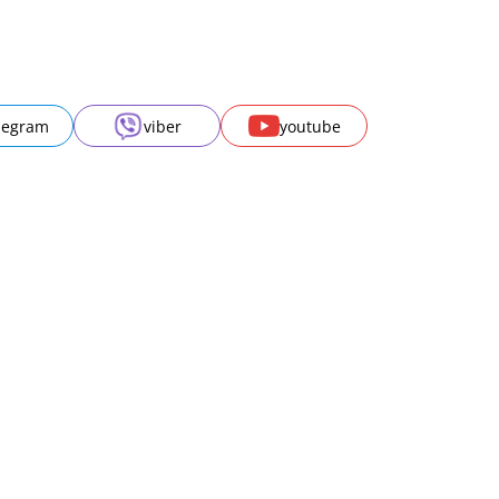
legram
viber
youtube