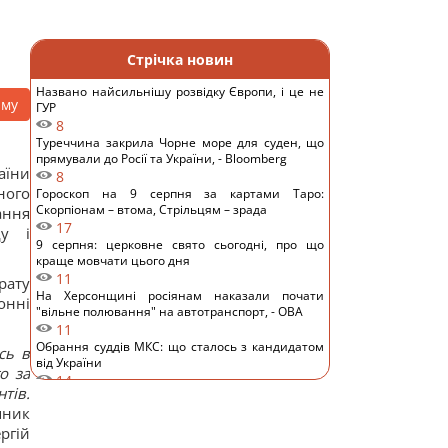
Стрічка новин
Названо найсильнішу розвідку Європи, і це не
аму
ГУР
8
Туреччина закрила Чорне море для суден, що
прямували до Росії та України, - Bloomberg
аїни
8
ного
Гороскоп на 9 серпня за картами Таро:
Скорпіонам – втома, Стрільцям – зрада
ання
17
ду і
9 серпня: церковне свято сьогодні, про що
краще мовчати цього дня
11
рату
На Херсонщині росіянам наказали почати
онні
"вільне полювання" на автотранспорт, - ОВА
11
Обрання суддів МКС: що сталось з кандидатом
сь в
від України
о за
14
тів.
ШІ навчився створювати життєздатні віруси,
пник
яких не існувало в природі, - NYT
12
ргій