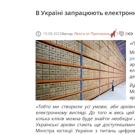
В Україні запрацюють електронн
0
10.08.2023
Автор:
Лента от Протокола
1
«П
М
ре
ар
е
де
Йд
Мі
ар
«Тобто ми створили усі умови, аби архівн
електронному вигляді. До того ж весь цей
кілька кліків можна буде знайти необхідні 
Українські архіви стають ще доступнішіми»
Міністра юстиції України з питань цифров