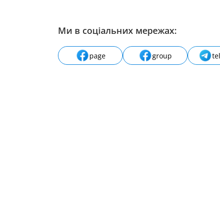
Ми в соціальних мережах:
page
group
te