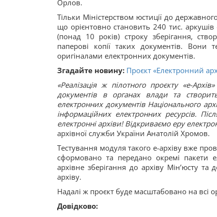
Орлов.
Тільки Міністерством юстиції до державног
що орієнтовно становить 240 тис. аркушів 
(понад 10 років) строку зберігання, ств
паперові копії таких документів. Вони 
оригіналами електронних документів.
Згадайте новину:
Проєкт «Електронний арх
«Реалізація ж пілотного проєкту «е-Архів
документів в органах влади та створит
електронних документів Національного архів
інформаційних електронних ресурсів. Піс
електронні архіви! Відкриваємо еру електро
архівної служби України Анатолій Хромов.
Тестування модуля такого е-архіву вже пров
сформовано та передано окремі пакети ел
архівне зберігання до архіву Мін’юсту та
архіву.
Надалі ж проєкт буде масштабовано на всі орг
Довідково: