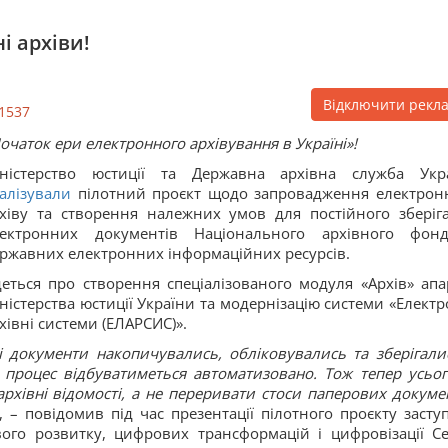
і архіви!
Відключити рекл
1537
очаток ери електронного архівування в Україні»!
іністерство юстиції та Державна архівна служба Укр
алізували
пілотний проєкт щодо запровадження електрон
хіву та створення належних умов для постійного зберіг
лектронних документів Національного архівного фон
ржавних електронних інформаційних ресурсів.
еться про створення спеціалізованого модуля «Архів» апа
ністерства юстиції України та модернізацію системи «Електр
хівні системи (ЕЛАРСИС)».
і документи накопичувались, обліковувались та зберігали
 процес відбуватиметься автоматизовано. Тож тепер усьог
архівні відомості, а не переривати стоси паперових докумен
, – повідомив під час презентації пілотного проєкту засту
ого розвитку, цифрових трансформацій і цифровізації Се