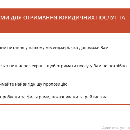
АМИ ДЛЯ ОТРИМАННЯ ЮРИДИЧНИХ ПОСЛУГ ТА
чне питання у нашому месенджері, яка допоможе Вам
есь з ним через екран , щоб отримати послугу Вам не потрібно
римайте найвигіднішу пропозицію
 проблеми за фильтрами, показниками та рейтингом
Дивитись усі н