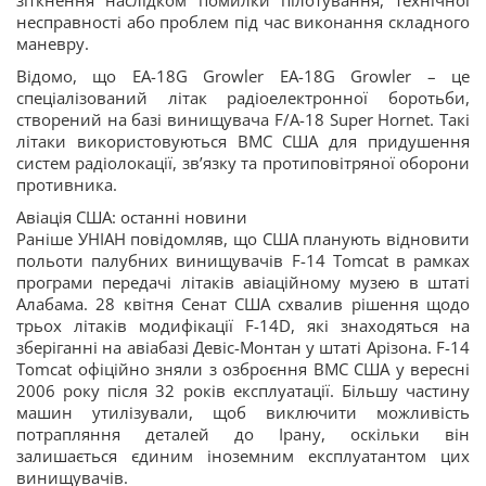
зіткнення наслідком помилки пілотування, технічної
несправності або проблем під час виконання складного
маневру.
Відомо, що EA-18G Growler EA-18G Growler – це
спеціалізований літак радіоелектронної боротьби,
створений на базі винищувача F/A-18 Super Hornet. Такі
літаки використовуються ВМС США для придушення
систем радіолокації, зв’язку та протиповітряної оборони
противника.
Авіація США: останні новини
Раніше УНІАН повідомляв, що США планують відновити
польоти палубних винищувачів F-14 Tomcat в рамках
програми передачі літаків авіаційному музею в штаті
Алабама. 28 квітня Сенат США схвалив рішення щодо
трьох літаків модифікації F-14D, які знаходяться на
зберіганні на авіабазі Девіс-Монтан у штаті Арізона. F-14
Tomcat офіційно зняли з озброєння ВМС США у вересні
2006 року після 32 років експлуатації. Більшу частину
машин утилізували, щоб виключити можливість
потрапляння деталей до Ірану, оскільки він
залишається єдиним іноземним експлуатантом цих
винищувачів.