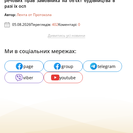
речових прав замовника на об’єкт будівництва в
разі їх осп
Автор:
Лента от Протокола
05.08.2026
Переглядів:
402
Коментарі:
0
Дивитись усі новини
Ми в соціальних мережах:
page
group
telegram
viber
youtube