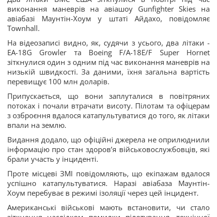
виконання маневрів на авіашоу Gunfighter Skies на
авіабазі Маунтін-Хоум у штаті Айдахо, повідомляє
Townhall.
На відеозаписі видно, як, судячи з усього, два літаки -
EA-18G Growler та Boeing F/A-18E/F Super Hornet
зіткнулися один з одним під час виконання маневрів на
низькій швидкості. За даними, їхня загальна вартість
перевищує 100 млн доларів.
Припускається, що вони заплуталися в повітряних
потоках і почали втрачати висоту. Пілотам та офіцерам
з озброєння вдалося катапультуватися до того, як літаки
впали на землю.
Видання додало, що офіційні джерела не оприлюднили
інформацію про стан здоров’я військовослужбовців, які
брали участь у інциденті.
Проте місцеві ЗМІ повідомляють, що екіпажам вдалося
успішно катапультуватися. Наразі авіабаза Маунтін-
Хоум перебуває в режимі ізоляції через цей інцидент.
Американські військові мають встановити, чи стало