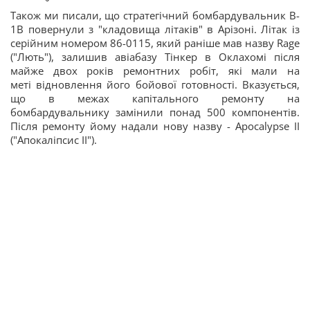
Також ми писали, що стратегічний бомбардувальник B-
1B повернули з "кладовища літаків" в Арізоні. Літак із
серійним номером 86-0115, який раніше мав назву Rage
("Лють"), залишив авіабазу Тінкер в Оклахомі після
майже двох років ремонтних робіт, які мали на
меті відновлення його бойової готовності. Вказується,
що в межах капітального ремонту на
бомбардувальнику замінили понад 500 компонентів.
Після ремонту йому надали нову назву - Apocalypse II
("Апокаліпсис II").