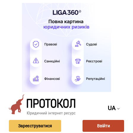
UA
Зареєструватися
Ввійти