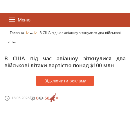
Меню
...
Головна
В США під час авіашоу зіткнулися два військові
літ...
В США під час авіашоу зіткнулися два
військові літаки вартістю понад $100 млн
Відключити рекламу
0
58
18.05.2026
0