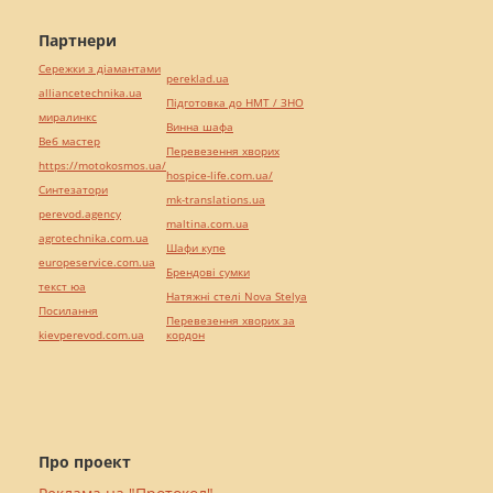
Партнери
Сережки з діамантами
pereklad.ua
alliancetechnika.ua
Підготовка до НМТ / ЗНО
миралинкс
Винна шафа
Веб мастер
Перевезення хворих
https://motokosmos.ua/
hospice-life.com.ua/
Синтезатори
mk-translations.ua
perevod.agency
maltina.com.ua
agrotechnika.com.ua
Шафи купе
europeservice.com.ua
Брендові сумки
текст юа
Натяжні стелі Nova Stelya
Посилання
Перевезення хворих за
kievperevod.com.ua
кордон
Про проект