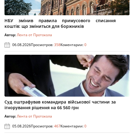
НБУ змінив правила примусового списання
коштів: що зміниться для боржників
Автор:
Лента от Протокола
06.08.2026
Просмотров:
358
Коментарии:
0
Суд оштрафував командира військової частини за
ігнорування рішення на 66 560 грн
Автор:
Лента от Протокола
05.08.2026
Просмотров:
467
Коментарии:
0