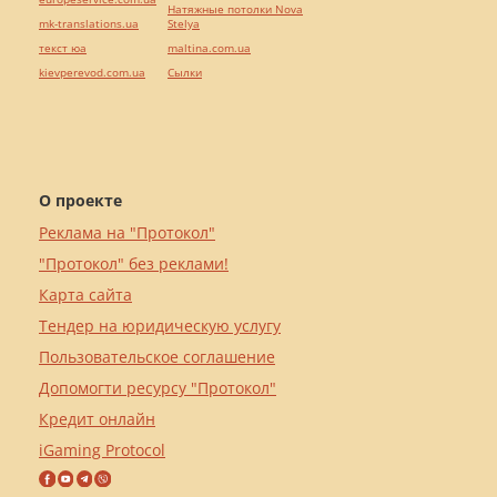
Натяжные потолки Nova
mk-translations.ua
Stelya
текст юа
maltina.com.ua
kievperevod.com.ua
Cылки
О проекте
Реклама на "Протокол"
"Протокол" без реклами!
Карта сайта
Тендер на юридическую услугу
Пользовательское соглашение
Допомогти ресурсу "Протокол"
Кредит онлайн
iGaming Protocol