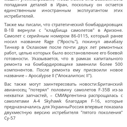
попадания деталей в Иран, поскольку он остается
единственным иностранным эксплуатантом этих
истребителей.
Также мы писали, что стратегический бомбардировщик
B-1B вернули с "кладбища самолетов" в Аризоне.
Самолет с серийным номером 86-0115, который ранее
носил название Rage ("Ярость"), покинул авиабазу
Тинкер в Оклахоме после почти двух лет ремонтных
работ, целью которых было восстановление его боевой
готовности. Указывается, что в рамках капитального
ремонта на бомбардировщике заменили более 500
компонентов. После ремонта ему присвоили новое
название – Apocalypse II ("Апокалипсис II").
Вас также могут заинтересовать новости:Британский
авианосец "потерял" половину самолетов F-35B из-за
нехватки запчастей, – СМИАргентина распрощалась с
самолетами A-4 Skyhawk благодаря F-16, которые
предназначались для УкраиныРоссия впервые показала
двухместную версию истребителя "пятого поколения"
Су-57