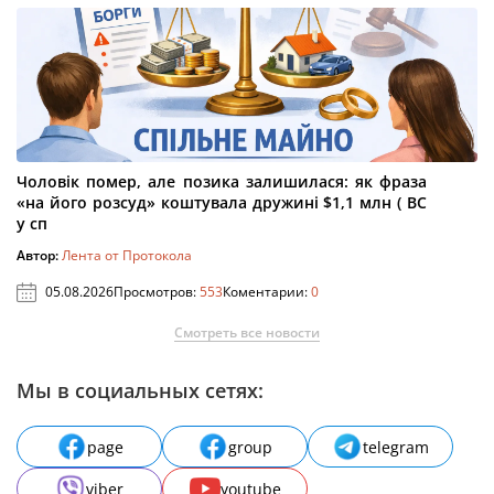
Чоловік помер, але позика залишилася: як фраза
«на його розсуд» коштувала дружині $1,1 млн ( ВС
у сп
Автор:
Лента от Протокола
05.08.2026
Просмотров:
553
Коментарии:
0
Смотреть все новости
Мы в социальных сетях:
page
group
telegram
viber
youtube