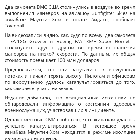
Два самолета ВМС США столкнулись в воздухе во время
выполнения маневров на авиашоу Gunfighter Skies на
авиабазе Маунтин-Хом в штате Айдахо, сообщает
Townhall.
На видеозаписи видно, как, судя по всему, два самолета
– EA-18G Growler и Boeing F/A-18E/F Super Hornet –
столкнулись друг с другом во время выполнения
маневров на низкой скорости. По данным, их общая
стоимость превышает 100 млн долларов.
Предполагается, что они запутались в воздушных
потоках и начали терять высоту. Пилотам и офицерам
по вооружению удалось катапультироваться до того,
как самолеты упали на землю.
Издание добавило, что официальные источники не
обнародовали информацию о состоянии здоровья
военнослужащих, участвовавших в инциденте.
Однако местные СМИ сообщают, что экипажам удалось
успешно катапультироваться. В настоящее время
авиабаза Маунтин-Хом находится в режиме изоляции
из-за этого инцидента.