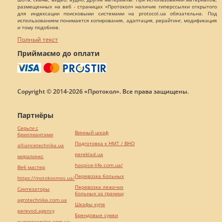
размещенных на веб - страницах «Протокол» наличие гиперссылки открытого
для индексации поисковыми системами на protocol.ua обязательна. Под
использованием понимается копирования, адаптация, рерайтинг, модификация
и тому подобное.
Полный текст
Приймаємо до оплати
Copyright © 2014-2026 «Протокол». Все права защищены.
Партнёры
Серьги с
Винный шкаф
бриллиантами
Подготовка к НМТ / ВНО
alliancetechnika.ua
pereklad.ua
миралинкс
hospice-life.com.ua/
Веб мастер
Перевозка больных
https://motokosmos.ua/
Перевозка лежачих
Синтезаторы
больных за границу
agrotechnika.com.ua
Шкафы купе
perevod.agency
Брендовые сумки
europeservice.com.ua