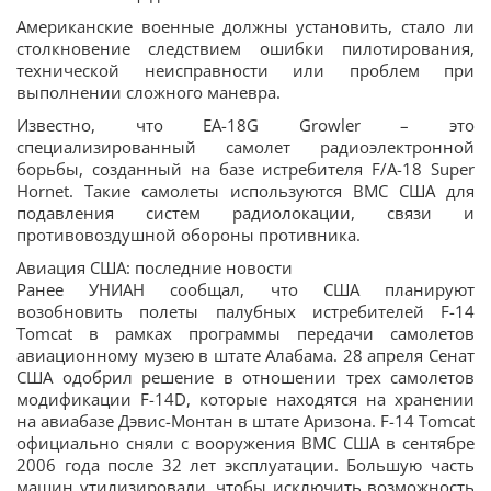
Американские военные должны установить, стало ли
столкновение следствием ошибки пилотирования,
технической неисправности или проблем при
выполнении сложного маневра.
Известно, что EA-18G Growler – это
специализированный самолет радиоэлектронной
борьбы, созданный на базе истребителя F/A-18 Super
Hornet. Такие самолеты используются ВМС США для
подавления систем радиолокации, связи и
противовоздушной обороны противника.
Авиация США: последние новости
Ранее УНИАН сообщал, что США планируют
возобновить полеты палубных истребителей F-14
Tomcat в рамках программы передачи самолетов
авиационному музею в штате Алабама. 28 апреля Сенат
США одобрил решение в отношении трех самолетов
модификации F-14D, которые находятся на хранении
на авиабазе Дэвис-Монтан в штате Аризона. F-14 Tomcat
официально сняли с вооружения ВМС США в сентябре
2006 года после 32 лет эксплуатации. Большую часть
машин утилизировали, чтобы исключить возможность