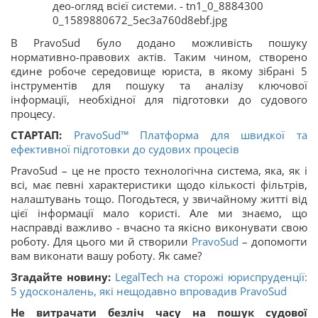
В PravoSud було додано можливість пошуку
нормативно-правових актів. Таким чином, створено
єдине робоче середовище юриста, в якому зібрані 5
інструментів для пошуку та аналізу ключової
інформації, необхідної для підготовки до судового
процесу.
СТАРТАП:
PravoSud™ Платформа для швидкої та
ефективної підготовки до судових процесів
PravoSud – це не просто технологічна система, яка, як і
всі, має певні характеристики щодо кількості фільтрів,
налаштувань тощо. Погодьтеся, у звичайному житті від
цієї інформації мало користі. Але ми знаємо, що
насправді важливо - вчасно та якісно виконувати свою
роботу. Для цього ми й створили
PravoSud
– допомогти
вам виконати вашу роботу. Як саме?
Згадайте новину:
LegalTech на сторожі юриспруденції:
5 удосконалень, які нещодавно впровадив PravoSud
Не витрачати безліч часу на пошук судової