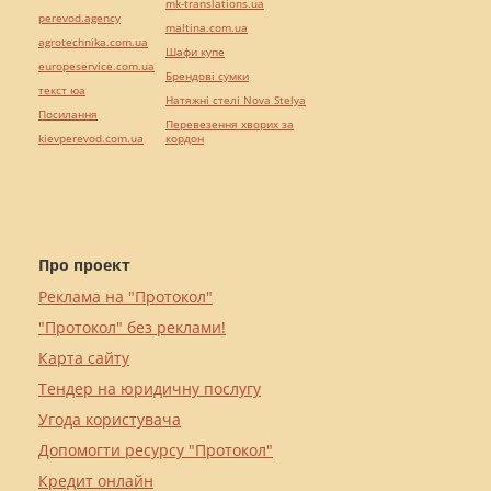
mk-translations.ua
perevod.agency
maltina.com.ua
agrotechnika.com.ua
Шафи купе
europeservice.com.ua
Брендові сумки
текст юа
Натяжні стелі Nova Stelya
Посилання
Перевезення хворих за
kievperevod.com.ua
кордон
Про проект
Реклама на "Протокол"
"Протокол" без реклами!
Карта сайту
Тендер на юридичну послугу
Угода користувача
Допомогти ресурсу "Протокол"
Кредит онлайн