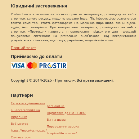
Юридичні застереження
Protocol.ua є власником авторських прав на інформацію, розміщену на веб -
сторінках даного ресурсу, якщо не вказано інше. Під інформацією розуміються
тексти, коментарі, статті, фотозображення, малюнки, ящик-шота, скани, відео,
аудіо, інші матеріали. При використанні матеріалів, розміщених на веб -
сторінках «Протокол» наявність гіперпосилання відкритого для індексації
пошуковими системами на protocol.ua обов`язкове. Під використанням
розуміється копіювання, адаптація, рерайтинг, модифікація тощо.
Повний текст
Приймаємо до оплати
Copyright © 2014-2026 «Протокол». Всі права захищені.
Партнери
Сережки з діамантами
pereklad.ua
alliancetechnika.ua
Підготовка до НМТ / ЗНО
миралинкс
Винна шафа
Веб мастер
Перевезення хворих
https://motokosmos.ua/
hospice-life.com.ua/
Синтезатори