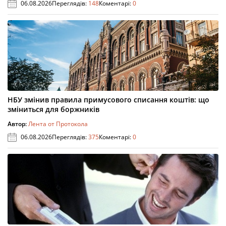
06.08.2026
Переглядів:
148
Коментарі:
0
НБУ змінив правила примусового списання коштів: що
зміниться для боржників
Автор:
Лента от Протокола
06.08.2026
Переглядів:
375
Коментарі:
0