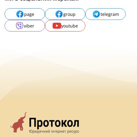
page
group
telegram
viber
youtube