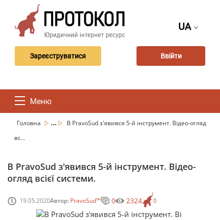
UA
Зареєструватися
Ввійти
Меню
...
Головна
В PravoSud з'явився 5-й інструмент. Відео-огляд
вс...
В PravoSud з'явився 5-й інструмент. Відео-
огляд всієї системи.
0
2324
19.05.2020
Автор:
PravoSud™
0