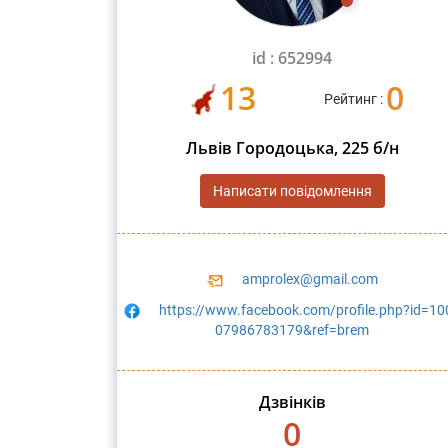
id : 652994
13
0
Рейтинг :
Львів Городоцька, 225 б/н
Написати повідомлення
amprolex@gmail.com
https://www.facebook.com/profile.php?id=10
07986783179&ref=brem
Дзвінків
0