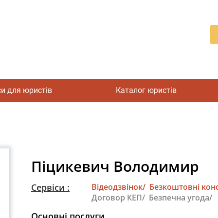
си для юристів
Каталог юристів
Піцикевич Володимир
Сервіси :
Відеодзвінок/
Безкоштовні конс
Договор КЕП/
Безпечна угода/
Основні послуги