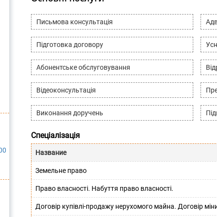
Письмова консультація
Адв
Підготовка договору
Усн
Абонентське обслуговування
Ві
Відеоконсультація
Пре
Виконання доручень
Під
Спеціалізація
00
Название
Земельне право
Право власності. Набуття право власності.
Договір купівлі-продажу нерухомого майна. Договір мін