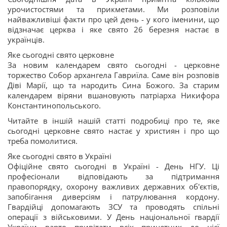
урочистостями та прикметами. Ми розповіли
найважливіші факти про цей день - у кого іменини, що
відзначає церква і яке свято 26 березня настає в
українців.
Яке сьогодні свято церковне
За новим календарем свято сьогодні - церковне
торжество Собор архангела Гавриїла. Саме він розповів
Діві Марії, що та народить Сина Божого. За старим
календарем віряни вшановують патріарха Никифора
Константинопольського.
Читайте в іншій нашій статті подробиці про те, яке
сьогодні церковне свято настає у християн і про що
треба помолитися.
Яке сьогодні свято в Україні
Офіційне свято сьогодні в Україні - День НГУ. Ці
професіонали відповідають за підтримання
правопорядку, охорону важливих державних об'єктів,
запобігання диверсіям і патрулювання кордону.
Гвардійці допомагають ЗСУ та проводять спільні
операції з військовими. У День національної гвардії