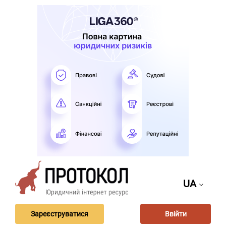
UA
Зареєструватися
Ввійти