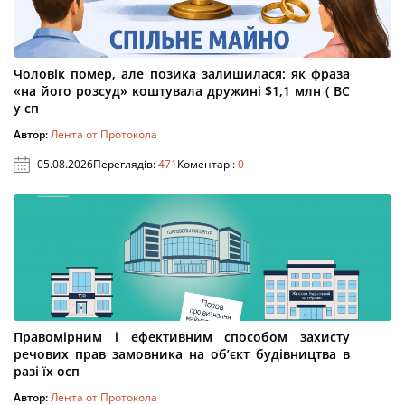
Чоловік помер, але позика залишилася: як фраза
«на його розсуд» коштувала дружині $1,1 млн ( ВС
у сп
Автор:
Лента от Протокола
05.08.2026
Переглядів:
471
Коментарі:
0
Правомірним і ефективним способом захисту
речових прав замовника на об’єкт будівництва в
разі їх осп
Автор:
Лента от Протокола