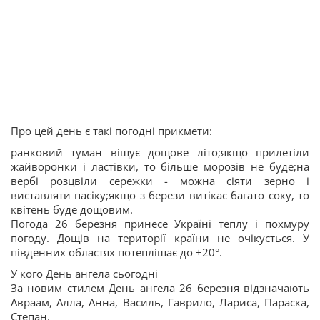
Про цей день є такі погодні прикмети:
ранковий туман віщує дощове літо;якщо прилетіли
жайворонки і ластівки, то більше морозів не буде;на
вербі розцвіли сережки - можна сіяти зерно і
виставляти пасіку;якщо з берези витікає багато соку, то
квітень буде дощовим.
Погода 26 березня принесе Україні теплу і похмуру
погоду. Дощів на території країни не очікується. У
південних областях потеплішає до +20°.
У кого День ангела сьогодні
За новим стилем День ангела 26 березня відзначають
Авраам, Алла, Анна, Василь, Гаврило, Лариса, Параска,
Степан.