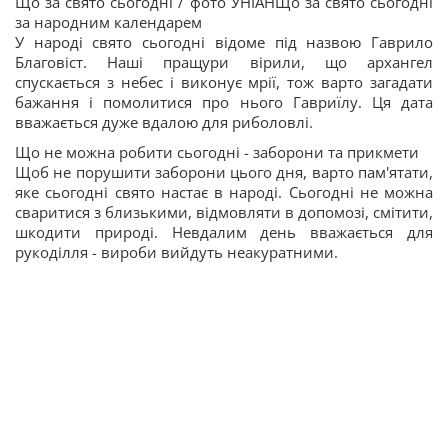
Що за свято сьогодні / фото УНІАНЩо за свято сьогодні
за народним календарем
У народі свято сьогодні відоме під назвою Гаврило
Благовіст. Наші пращури вірили, що архангел
спускається з небес і виконує мрії, тож варто загадати
бажання і помолитися про нього Гавриїлу. Ця дата
вважається дуже вдалою для риболовлі.
Що не можна робити сьогодні - заборони та прикмети
Щоб не порушити заборони цього дня, варто пам'ятати,
яке сьогодні свято настає в народі. Сьогодні не можна
сваритися з близькими, відмовляти в допомозі, смітити,
шкодити природі. Невдалим день вважається для
рукоділля - вироби вийдуть неакуратними.