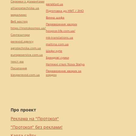
Сережки з діамантами
pereklad.ua
alliancetechnika.ua
Підготовка до НМТ / ЗНО
миралинкс
Винна шафа
Веб мастер
Перевезення хворих
https://motokosmos.ua/
hospice-life.com.ua/
Синтезатори
mk-translations.ua
perevod.agency
maltina.com.ua
agrotechnika.com.ua
Шафи купе
europeservice.com.ua
Брендові сумки
текст юа
Натяжні стелі Nova Stelya
Посилання
Перевезення хворих за
kievperevod.com.ua
кордон
Про проект
Реклама на "Протокол"
"Протокол" без реклами!
Карта сайту