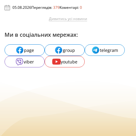
05.08.2026
Переглядів:
379
Коментарі:
0
Дивитись усі новини
Ми в соціальних мережах:
page
group
telegram
viber
youtube