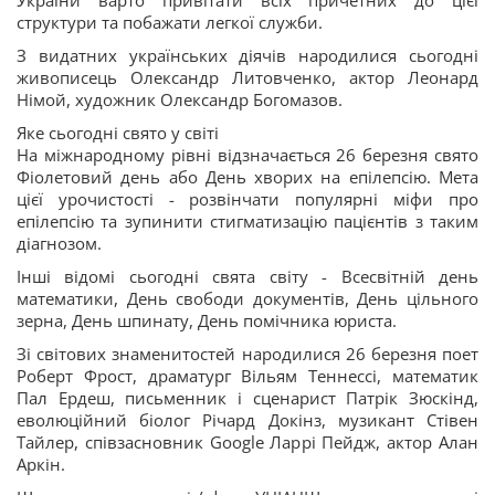
України варто привітати всіх причетних до цієї
структури та побажати легкої служби.
З видатних українських діячів народилися сьогодні
живописець Олександр Литовченко, актор Леонард
Німой, художник Олександр Богомазов.
Яке сьогодні свято у світі
На міжнародному рівні відзначається 26 березня свято
Фіолетовий день або День хворих на епілепсію. Мета
цієї урочистості - розвінчати популярні міфи про
епілепсію та зупинити стигматизацію пацієнтів з таким
діагнозом.
Інші відомі сьогодні свята світу - Всесвітній день
математики, День свободи документів, День цільного
зерна, День шпинату, День помічника юриста.
Зі світових знаменитостей народилися 26 березня поет
Роберт Фрост, драматург Вільям Теннессі, математик
Пал Ердеш, письменник і сценарист Патрік Зюскінд,
еволюційний біолог Річард Докінз, музикант Стівен
Тайлер, співзасновник Google Ларрі Пейдж, актор Алан
Аркін.