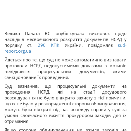
Велика Палата ВС опублікувала висновок щодо
наслідків несвоєчасного розкриття документів НСРД у
порядку ст.
290
КПК
України, повідомляє
sud-
report.org.ua
Йдеться про те, що суд не може автоматично визнавати
протоколи НСРД недопустимими доказами з мотивів
невідкриття процесуальних документів, якими
санкціоноване їх проведення.
Суд зазначив, що процесуальні документи на
проведення НСРД, які на стадії досудового
розслідування не було відкрито захисту з тієї причини,
що їх не було у розпорядженні сторони обвинувачення,
можуть бути відкриті під час розгляду справи у суді за
умови своєчасного вжиття прокурором заходів для їх
отримання.
Якщо сторона обвинувачення не вжила заходів на