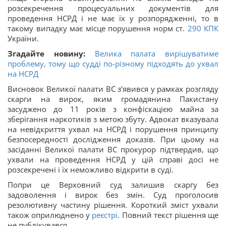
розсекречення процесуальних документів для
проведення НСРД і не має їх у розпорядженні, то в
такому випадку має місце порушення норм ст.
290
КПК
України.
Згадайте новину:
Велика палата вирішуватиме
проблему, тому що судді по-різному підходять до ухвал
на НСРД
Висновок Великої палати ВС з’явився у рамках розгляду
скарги на вирок, яким громадянина Пакистану
засуджено до 11 років з конфіскацією майна за
зберігання наркотиків з метою збуту. Адвокат вказувала
на невідкриття ухвал на НСРД і порушення принципу
безпосередності дослідження доказів. При цьому на
засіданні Великої палати ВС прокурор підтвердив, що
ухвали на проведення НСРД у цій справі досі не
розсекречені і їх неможливо відкрити в суді.
Попри це Верховний суд залишив скаргу без
задоволення і вирок без змін. Суд проголосив
резолютивну частину рішення. Короткий зміст ухвали
також оприлюднено у
реєстрі
. Повний текст рішення ще
не публікувався.