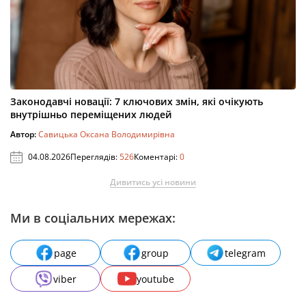
Законодавчі новації: 7 ключових змін, які очікують
внутрішньо переміщених людей
Автор:
Савицька Оксана Володимирівна
04.08.2026
Переглядів:
526
Коментарі:
0
Дивитись усі новини
Ми в соціальних мережах:
page
group
telegram
viber
youtube