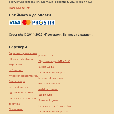
розуміється копіювання, адаптація, рерайтинг, модифікація тощо.
Повний текст
Приймаємо до оплати
Copyright © 2014-2026 «Протокол». Всі права захищені.
Партнери
Сережки з діамантами
pereklad.ua
alliancetechnika.ua
Підготовка до НМТ / ЗНО
миралинкс
Винна шафа
Веб мастер
Перевезення хворих
https://motokosmos.ua/
hospice-life.com.ua/
Синтезатори
mk-translations.ua
perevod.agency
maltina.com.ua
agrotechnika.com.ua
Шафи купе
europeservice.com.ua
Брендові сумки
текст юа
Натяжні стелі Nova Stelya
Посилання
Перевезення хворих за