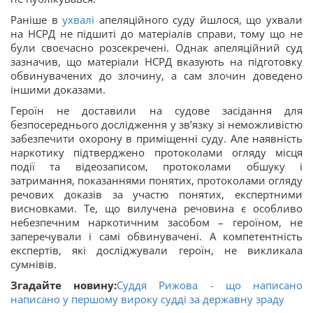
Раніше в
ухвалі
апеляційного суду йшлося, що ухвали
на НСРД не підшиті до матеріалів справи, тому що не
були своєчасно розсекречені. Однак апеляційний суд
зазначив, що матеріали НСРД вказують на підготовку
обвинувачених до злочину, а сам злочин доведено
іншими доказами.
Героїн не доставили на судове засідання для
безпосереднього дослідження у зв’язку зі неможливістю
забезпечити охорону в приміщенні суду. Але наявність
наркотику підтверджено протоколами огляду місця
події та відеозаписом, протоколами обшуку і
затримання, показаннями понятих, протоколами огляду
речових доказів за участю понятих, експертними
висновками. Те, що вилучена речовина є особливо
небезпечним наркотичним засобом – героїном, не
заперечували і самі обвинувачені. А компетентність
експертів, які досліджували героїн, не викликала
сумнівів.
Згадайте новину:
Суддя Рижова - що написано
написано у першому вироку судді за державну зраду