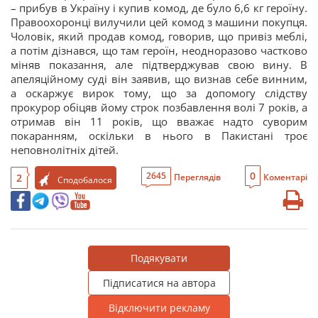
– прибув в Україну і купив комод, де було 6,6 кг героїну.
Правоохоронці вилучили цей комод з машини покупця.
Чоловік, який продав комод, говорив, що привіз меблі,
а потім дізнався, що там героїн, неодноразово частково
міняв показання, але підтверджував свою вину. В
апеляційному суді він заявив, що визнав себе винним,
а оскаржує вирок тому, що за допомогу слідству
прокурор обіцяв йому строк позбавлення волі 7 років, а
отримав він 11 років, що вважає надто суворим
покаранням, оскільки в нього в Пакистані троє
неповнолітніх дітей.
0
2645
2
Переглядів
Коментарі
Сподобалося
Подякувати
Підписатися на автора
Відключити рекламу