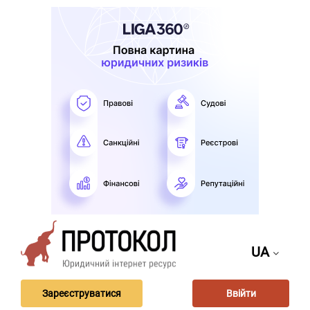
UA
Зареєструватися
Ввійти