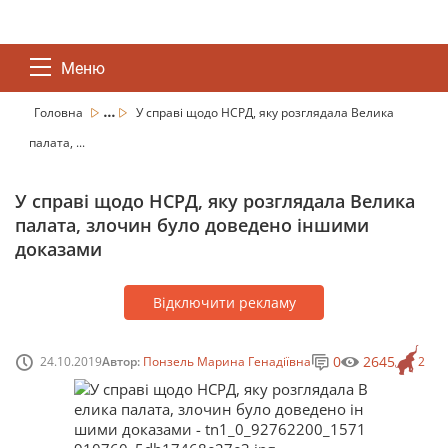
Меню
...
Головна
У справі щодо НСРД, яку розглядала Велика
палата, ...
У справі щодо НСРД, яку розглядала Велика
палата, злочин було доведено іншими
доказами
Відключити рекламу
0
2645
24.10.2019
Автор:
Понзель Марина Генадіївна
2