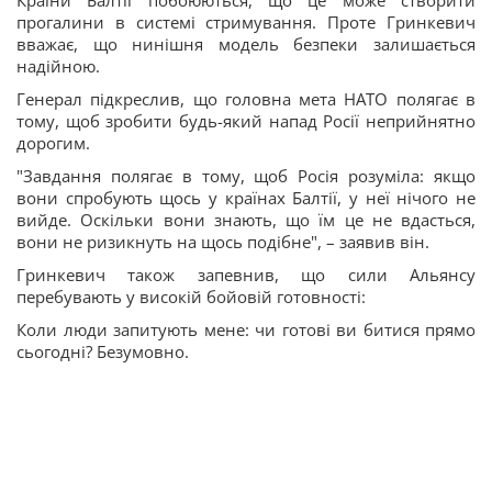
Країни Балтії побоюються, що це може створити
прогалини в системі стримування. Проте Гринкевич
вважає, що нинішня модель безпеки залишається
надійною.
Генерал підкреслив, що головна мета НАТО полягає в
тому, щоб зробити будь-який напад Росії неприйнятно
дорогим.
"Завдання полягає в тому, щоб Росія розуміла: якщо
вони спробують щось у країнах Балтії, у неї нічого не
вийде. Оскільки вони знають, що їм це не вдасться,
вони не ризикнуть на щось подібне", – заявив він.
Гринкевич також запевнив, що сили Альянсу
перебувають у високій бойовій готовності:
Коли люди запитують мене: чи готові ви битися прямо
сьогодні? Безумовно.