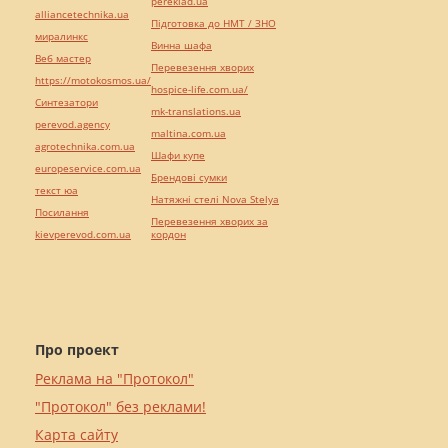
pereklad.ua
alliancetechnika.ua
Підготовка до НМТ / ЗНО
миралинкс
Винна шафа
Веб мастер
Перевезення хворих
https://motokosmos.ua/
hospice-life.com.ua/
Синтезатори
mk-translations.ua
perevod.agency
maltina.com.ua
agrotechnika.com.ua
Шафи купе
europeservice.com.ua
Брендові сумки
текст юа
Натяжні стелі Nova Stelya
Посилання
Перевезення хворих за
kievperevod.com.ua
кордон
Про проект
Реклама на "Протокол"
"Протокол" без реклами!
Карта сайту