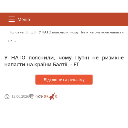
Меню
...
Головна
У НАТО пояснили, чому Путін не ризикне напасти
на ...
У НАТО пояснили, чому Путін не ризикне
напасти на країни Балтії, - FT
Відключити рекламу
0
85
12.06.2026
0