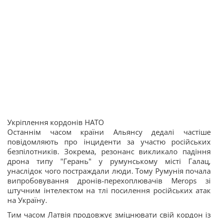
Укріплення кордонів НАТО
Останнім часом країни Альянсу дедалі частіше
повідомляють про інциденти за участю російських
безпілотників. Зокрема, резонанс викликало падіння
дрона типу "Герань" у румунському місті Галац,
унаслідок чого постраждали люди. Тому Румунія почала
випробовування дронів-перехоплювачів Merops зі
штучним інтелектом на тлі посилення російських атак
на Україну.
Тим часом Латвія продовжує зміцнювати свій кордон із