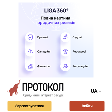
UA
Зареєструватися
Ввійти