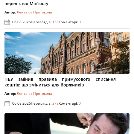
перелік від Мін’юсту
Автор:
Лента от Протокола
06.08.2026
Переглядів:
158
Коментарі:
0
НБУ змінив правила примусового списання
коштів: що зміниться для боржників
Автор:
Лента от Протокола
06.08.2026
Переглядів:
378
Коментарі:
0