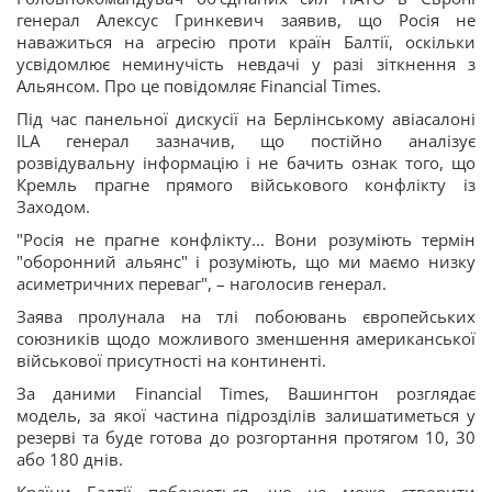
генерал Алексус Гринкевич заявив, що Росія не
наважиться на агресію проти країн Балтії, оскільки
усвідомлює неминучість невдачі у разі зіткнення з
Альянсом. Про це повідомляє Financial Times.
Під час панельної дискусії на Берлінському авіасалоні
ILA генерал зазначив, що постійно аналізує
розвідувальну інформацію і не бачить ознак того, що
Кремль прагне прямого військового конфлікту із
Заходом.
"Росія не прагне конфлікту... Вони розуміють термін
"оборонний альянс" і розуміють, що ми маємо низку
асиметричних переваг", – наголосив генерал.
Заява пролунала на тлі побоювань європейських
союзників щодо можливого зменшення американської
військової присутності на континенті.
За даними Financial Times, Вашингтон розглядає
модель, за якої частина підрозділів залишатиметься у
резерві та буде готова до розгортання протягом 10, 30
або 180 днів.