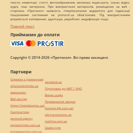
тексти, коментарі, статті, фотозображення, малюнки, ящик-шота, скани, відео,
аудіо, інші матеріали. При використанні матеріалів, розміщених на веб -
сторінках «Протокол» наявність гіперпосилання відкритого для індексації
пошуковими системами на protocol.ua обов`язкове. Під використанням
розуміється копіювання, адаптація, рерайтинг, модифікація тощо.
Повний текст
Приймаємо до оплати
Copyright © 2014-2026 «Протокол». Всі права захищені.
Партнери
Сережки з діамантами
pereklad.ua
alliancetechnika.ua
Підготовка до НМТ / ЗНО
миралинкс
Винна шафа
Веб мастер
Перевезення хворих
https://motokosmos.ua/
hospice-life.com.ua/
Синтезатори
mk-translations.ua
perevod.agency
maltina.com.ua
agrotechnika.com.ua
Шафи купе
europeservice.com.ua