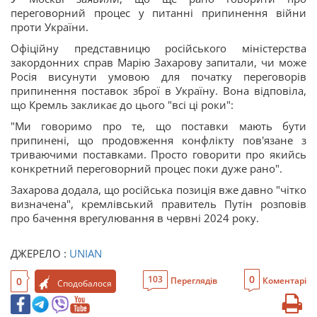
переговорний процес у питанні припинення війни
проти України.
Офіційну представницю російського міністерства
закордонних справ Марію Захарову запитали, чи може
Росія висунути умовою для початку переговорів
припинення поставок зброї в Україну. Вона відповіла,
що Кремль закликає до цього "всі ці роки":
"Ми говоримо про те, що поставки мають бути
припинені, що продовження конфлікту пов'язане з
триваючими поставками. Просто говорити про якийсь
конкретний переговорний процес поки дуже рано".
Захарова додала, що російська позиція вже давно "чітко
визначена", кремлівський правитель Путін розповів
про бачення врегулювання в червні 2024 року.
ДЖЕРЕЛО :
UNIAN
0
103
0
Переглядів
Коментарі
Сподобалося