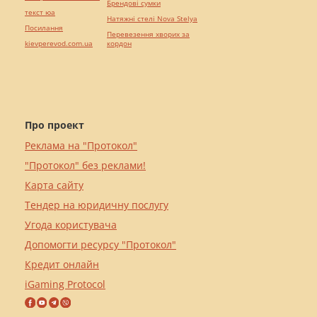
Брендові сумки
текст юа
Натяжні стелі Nova Stelya
Посилання
Перевезення хворих за
kievperevod.com.ua
кордон
Про проект
Реклама на "Протокол"
"Протокол" без реклами!
Карта сайту
Тендер на юридичну послугу
Угода користувача
Допомогти ресурсу "Протокол"
Кредит онлайн
iGaming Protocol