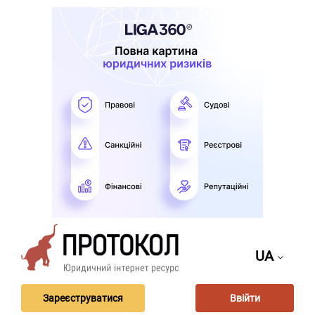
UA
Зареєструватися
Ввійти