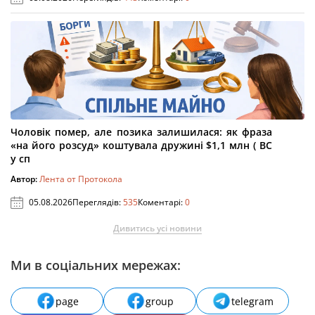
Чоловік помер, але позика залишилася: як фраза
«на його розсуд» коштувала дружині $1,1 млн ( ВС
у сп
Автор:
Лента от Протокола
05.08.2026
Переглядів:
535
Коментарі:
0
Дивитись усі новини
Ми в соціальних мережах:
page
group
telegram