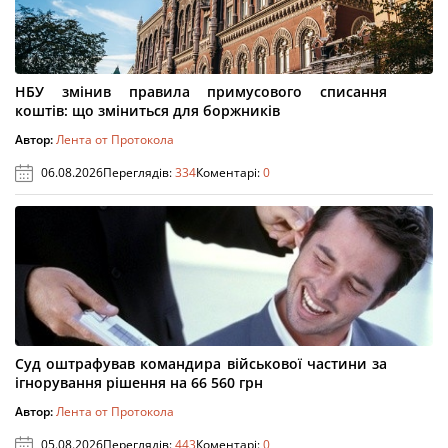
НБУ змінив правила примусового списання
коштів: що зміниться для боржників
Автор:
Лента от Протокола
06.08.2026
Переглядів:
334
Коментарі:
0
Суд оштрафував командира військової частини за
ігнорування рішення на 66 560 грн
Автор:
Лента от Протокола
05.08.2026
Переглядів:
443
Коментарі:
0