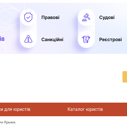
си для юристів
Каталог юристів
ии Крыма.