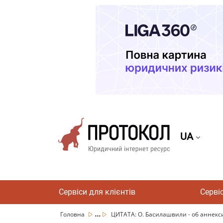
UA
Сервіси для клієнтів
Серві
...
Головна
ЦИТАТА: О. Басилашвили - об аннекс