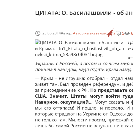
ЦИТАТА: О. Басилашвили - об а
5
23.06.2014
Автор:
Автор не вказаний
2
ЦИ
и 
«
Украины с Россией, а потом и со всем мир
пришла в наш дом, надо отдать Крым назад. 
— Крым – не игрушка: отобрал – отдал наза
живет там. Был проведен референдум, и де
за присоединение к РФ.
Но представьте с
США. Значит, Штаты могут войти туда
Наверное, оккупацией…
Могут сказать и 
мы его оттяпаем! И пошло, и поехало. И
которые страдают на Украине от Одессы до 
не только там. Милости просим, приезжайте
лишь бы самой России не вступать ни в к