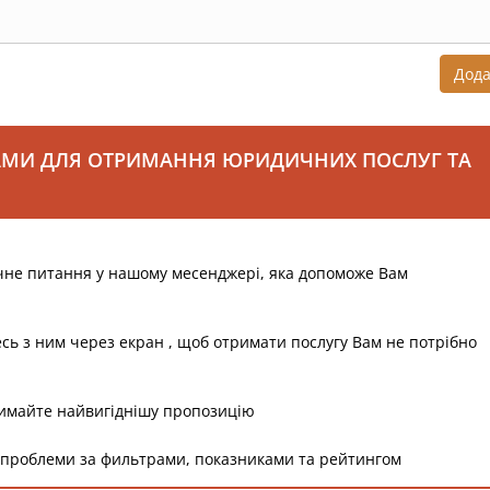
Дод
АМИ ДЛЯ ОТРИМАННЯ ЮРИДИЧНИХ ПОСЛУГ ТА
чне питання у нашому месенджері, яка допоможе Вам
есь з ним через екран , щоб отримати послугу Вам не потрібно
римайте найвигіднішу пропозицію
 проблеми за фильтрами, показниками та рейтингом