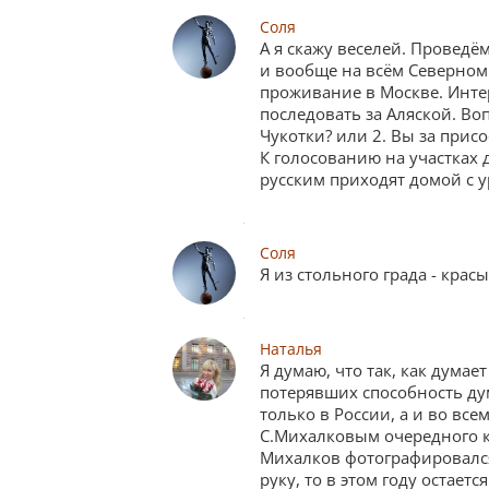
Соля
А я скажу веселей. Проведё
и вообще на всём Северном 
проживание в Москве. Интер
последовать за Аляской. Во
Чукотки? или 2. Вы за прис
К голосованию на участках 
русским приходят домой с 
Соля
Я из стольного града - кра
Наталья
Я думаю, что так, как дума
потерявших способность дум
только в России, а и во вс
С.Михалковым очередного к
Михалков фотографировался
руку, то в этом году остаетс