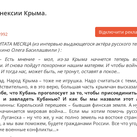
ннексии Крыма.
Відключити рекл
6992
ТАТА МЕСЯЦА (из интервью выдающегося актёра русского те
кино Олега Басилашвили ) :
— Есть мнение – мол, из-за Крыма начнется теперь в
ом. И снова пойдут похоронки нашим матерям. И чтобы войн
И тогда нас, может быть, не тронут, оставят в покое…
д. Народ Крыма – тоже не игрушка. Надо считаться с теми,
йствительно, я в это верю, большая часть крымчан высказа
ебе, что Кубань проголосует за то, чтобы присоединить
 и завладеть Кубанью? И как бы мы назвали этот 
финны: Карельский перешеек – бывшая финская земля. А ну
 начинается мировая война… Если мы хотим помочь русс
Луганска – ну что же, у нас полно земель на востоке стран
, а мы вам поможем, будете гражданами России. Все что уго
акие военные конфликты…»