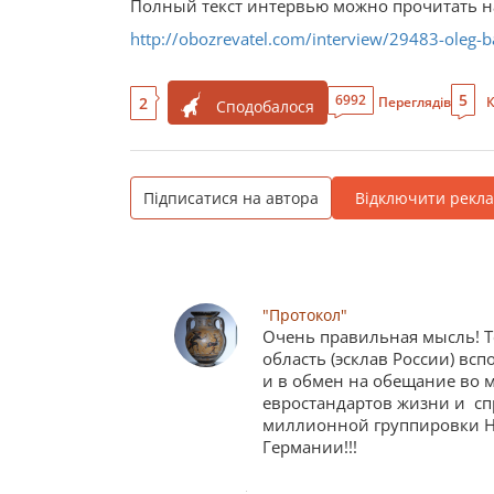
Полный текст интервью можно прочитать на
http://obozrevatel.com/interview/29483-oleg-ba
5
6992
2
Переглядів
К
Сподобалося
Підписатися на автора
Відключити рекл
"Протокол"
Очень правильная мысль! Т
область (эсклав России) вс
и в обмен на обещание во
евростандартов жизни и сп
миллионной группировки Н
Германии!!!