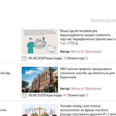
Дивитись усі н
Якщо суд встановив для
а
відшкодування шкоди наявність
підстав, передбачених приписами ч
1 ст. 1172 Ц
Автор:
Лента от Протокола
06.08.2026
Переглядів:
160
Коментарі:
0
НБУ змінив правила примусового
лік від
списання коштів: що зміниться для
боржників
Автор:
Лента от Протокола
06.08.2026
Переглядів:
417
Коментарі:
0
Чоловік помер, але позика
ання
залишилася: як фраза «на його
розсуд» коштувала дружині $1,1 млн