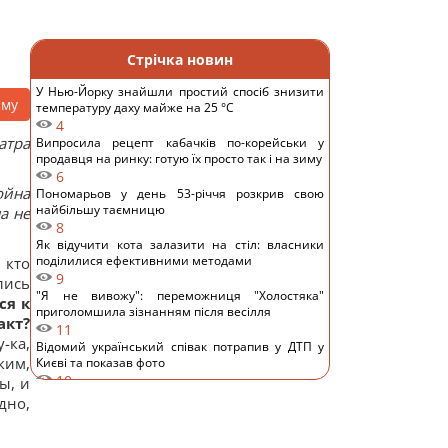
Стрічка новин
У Нью-Йорку знайшли простий спосіб знизити
аму
температуру даху майже на 25 °C
4
атра
Випросила рецепт кабачків по-корейськи у
продавця на ринку: готую їх просто так і на зиму
6
ойна
Пономарьов у день 53-річчя розкрив свою
найбільшу таємницю
а не
8
Як відучити кота залазити на стіл: власники
поділилися ефективними методами
 кто
9
лись
"Я не вивожу": переможниця "Холостяка"
ся к
приголомшила зізнанням після весілля
акт?
11
-ка,
Відомий український співак потрапив у ДТП у
ким,
Києві та показав фото
10
ы, и
Основний напрямок – Одещина: у Повітряних
дно,
силах розкрили деталі російської атаки
11