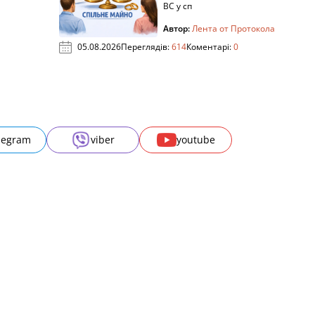
ВС у сп
Автор:
Лента от Протокола
05.08.2026
Переглядів:
614
Коментарі:
0
legram
viber
youtube