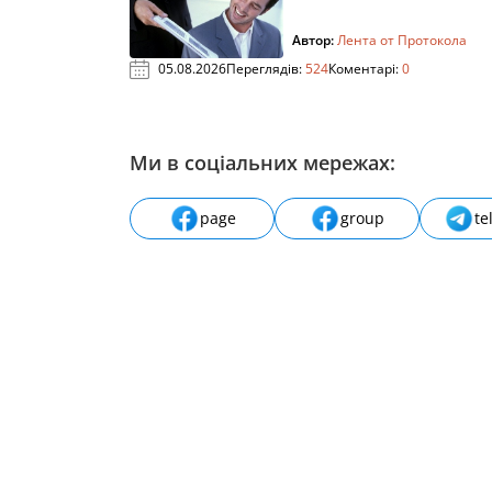
Автор:
Лента от Протокола
05.08.2026
Переглядів:
524
Коментарі:
0
Ми в соціальних мережах:
page
group
te