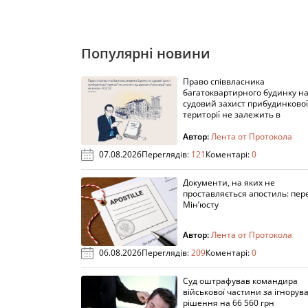
Популярні новини
Право співвласника
багатоквартирного будинку н
судовий захист прибудинкової
території не залежить в
Автор:
Лента от Протокола
07.08.2026
Переглядів:
121
Коментарі:
0
Документи, на яких не
проставляється апостиль: пере
Мін’юсту
Автор:
Лента от Протокола
06.08.2026
Переглядів:
209
Коментарі:
0
Суд оштрафував командира
військової частини за ігнорув
рішення на 66 560 грн