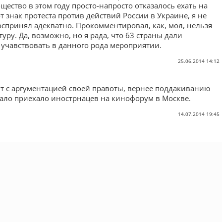
ество в этом году просто-напросто отказалось ехать на
т знак протеста против действий России в Украине, я не
оспринял адекватно. Прокомментировал, как, мол, нельзя
уру. Да, возможно, но я рада, что 63 страны дали
учавствовать в данного рода мероприятии.
25.06.2014 14:12
т с аргументацией своей правоты, вернее поддакиванию
 мало приехало инострнацев на кинофорум в Москве.
14.07.2014 19:45