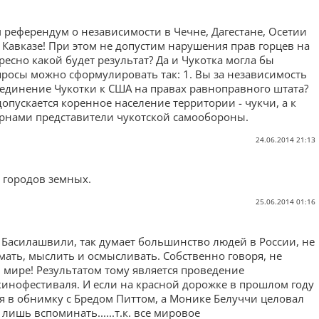
м референдум о независимости в Чечне, Дагестане, Осетии
Кавказе! При этом не допустим нарушения прав горцев на
есно какой будет результат? Да и Чукотка могла бы
просы можно сформулировать так: 1. Вы за независимость
оединение Чукотки к США на правах равноправного штата?
допускается коренное население территории - чукчи, а к
урнами представители чукотской самообороны.
24.06.2014 21:13
сы городов земных.
25.06.2014 01:16
ет Басилашвили, так думает большинство людей в России, не
ать, мыслить и осмысливать. Собственно говоря, не
ем мире! Результатом тому является проведение
инофестиваля. И если на красной дорожке в прошлом году
 в обнимку с Бредом Питтом, а Монике Белуччи целовал
я лишь вспоминать......т.к. все мировое