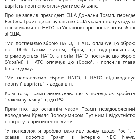
вартість повністю оплачуватиме Альянс.
Про це заявив президент США Дональд Трамп, передає
Reuters. Трамп деталізував, що США уклали нову угоду із
союзниками по НАТО та Україною про постачання зброї
зі США.
"Ми постачаємо зброю НАТО, і НАТО оплачує цю зброю
на 100%. Таким чином, зброя, що відправляється,
спрямовується НАТО, а потім НАТО постачає цю зброю
(Україні), і НАТО оплачує цю зброю", - пояснив глава
Білого дому.
"Ми поставляємо зброю НАТО, і НАТО відшкодовує
повну її вартість", - додав він.
Крім того, Трамп анонсував, що в понеділок зробить
"важливу заяву" щодо РФ.
Примітно, що останнім часом Трамп незадоволений
володарем Кремля Володимиром Путіним і відсутністю
прогресу в припиненні війни.
"У понеділок я зроблю важливу заяву щодо Росії", -
сказав коротко Трамп в інтерв'ю NBC News,