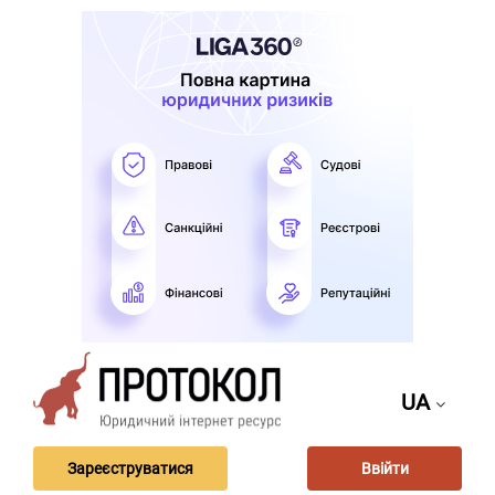
UA
Зареєструватися
Ввійти