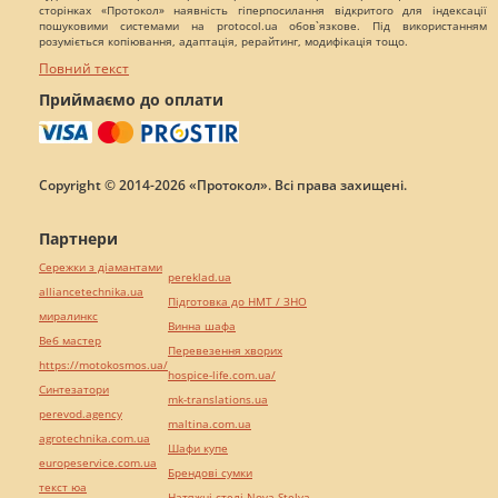
сторінках «Протокол» наявність гіперпосилання відкритого для індексації
пошуковими системами на protocol.ua обов`язкове. Під використанням
розуміється копіювання, адаптація, рерайтинг, модифікація тощо.
Повний текст
Приймаємо до оплати
Copyright © 2014-2026 «Протокол». Всі права захищені.
Партнери
Сережки з діамантами
pereklad.ua
alliancetechnika.ua
Підготовка до НМТ / ЗНО
миралинкс
Винна шафа
Веб мастер
Перевезення хворих
https://motokosmos.ua/
hospice-life.com.ua/
Синтезатори
mk-translations.ua
perevod.agency
maltina.com.ua
agrotechnika.com.ua
Шафи купе
europeservice.com.ua
Брендові сумки
текст юа
Натяжні стелі Nova Stelya