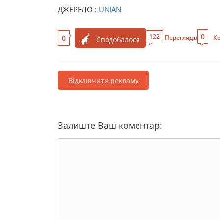
ДЖЕРЕЛО :
UNIAN
0
122
0
Переглядів
Ко
Сподобалося
Відключити рекламу
Залиште Ваш коментар: