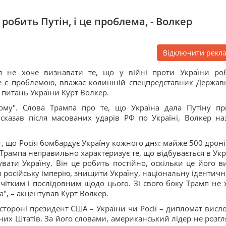
робить Путін, і це проблема, - Волкер
Відключити рекл
 не хоче визнавати те, що у війні проти України ро
це є проблемою, вважає колишній спецпредставник Держав
питань України Курт Волкер.
кому". Слова Трампа про те, що Україна дала Путіну пр
 сказав після масованих ударів РФ по Україні, Волкер на
т, що Росія бомбардує Україну кожного дня: майже 500 дроні
р Трампа неправильно характеризує те, що відбувається в Укра
ати Україну. Він це робить постійно, оскільки це його ви
 російську імперію, знищити Україну, національну ідентичні
же чітким і послідовним щодо цього. Зі свого боку Трамп не 
а", – акцентував Курт Волкер.
 стороні президент США – України чи Росії – дипломат висл
них Штатів. За його словами, американський лідер не розгл