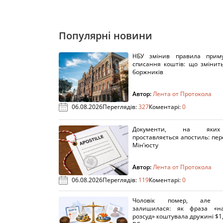
Популярні новини
НБУ змінив правила приму
списання коштів: що змінит
боржників
Автор:
Лента от Протокола
06.08.2026
Переглядів:
327
Коментарі:
0
Документи, на яки
проставляється апостиль: пере
Мін’юсту
Автор:
Лента от Протокола
06.08.2026
Переглядів:
119
Коментарі:
0
Чоловік помер, але п
залишилася: як фраза «н
розсуд» коштувала дружині $1,