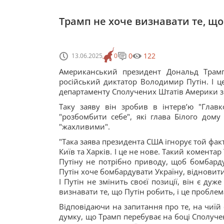
Трамп не хоче визнавати те, що 
0
122
13.06.2025
0
Американський президент Дональд Трамп
російський диктатор Володимир Путін. І 
департаменту Сполучених Штатів Америки з 
Таку заяву він зробив в інтервʼю "Глав
"розбомбити себе", які глава Білого дому
"жахливими".
"Така заява президента США ігнорує той фак
Київ та Харків. І це не нове. Такий комента
Путіну не потрібно приводу, щоб бомбардув
Путін хоче бомбардувати Україну, відновити
І Путін не змінить своєї позиції, він є ду
визнавати те, що Путін робить, і це проблем
Відповідаючи на запитання про те, на чиїй
думку, що Трамп перебуває на боці Сполуче