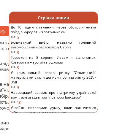
Стрічка новин
До 10 годин спізнення: через обстріли низка
аму
поїздів курсують із затримками
5
бить
Бюджетний вибір: названо головний
автомобільний бестселер у Європі
ного
8
Гороскоп на 8 серпня: Левам – відпочинок,
Козерогам – зустріч з рідними
ивід
8
звав
У кримінальній справі ринку "Столичний"
матеріалами стали дописи про підтримку ЗСУ, -
ЗМІ
в на
9
їні.
Навроцький заявив про підтримку української
бір.
армії, але згадав про "прапори Бандери"
сть.
10
хоче
Українці висловили думку, коли закінчиться
війна, - результати опитування
14
овив
Росія почала використовувати збільшену
версію "Гербери", - Флеш
ядає
12