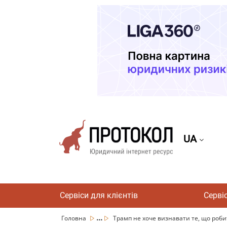
UA
Сервіси для клієнтів
Серві
...
Головна
Трамп не хоче визнавати те, що робить 