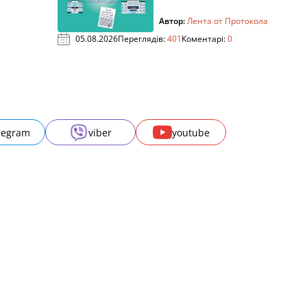
Автор:
Лента от Протокола
05.08.2026
Переглядів:
401
Коментарі:
0
legram
viber
youtube