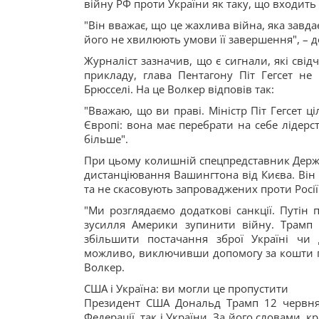
війну РФ проти України як таку, що входить
"Він вважає, що це жахлива війна, яка завдає 
його не хвилюють умови її завершення", – 
Журналіст зазначив, що є сигнали, які свід
прикладу, глава Пентагону Піт Гегсет не 
Брюсселі. На це Волкер відповів так:
"Вважаю, що ви праві. Міністр Піт Гегсет ц
Європі: вона має перебрати на себе лідерс
більше".
При цьому колишній спецпредставник Держд
дистанціювання Вашингтона від Києва. Він
та не скасовують запроваджених проти Росії
"Ми розглядаємо додаткові санкції. Путін
зусилля Америки зупинити війну. Трамп н
збільшити постачання зброї Україні чи
можливо, виключивши допомогу за кошти пла
Волкер.
США і Україна: ви могли це пропустити
Президент США Дональд Трамп 12 червня
Федерації, так і України. За його словами, 