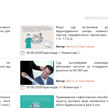
Дивитись усі н
сового
Якщо суд встановив дл
ься для
відшкодування шкоди наявніс
підстав, передбачених приписами 
1 ст. 1172 Ц
Автор:
Лента от Протокола
06.08.2026
Переглядів:
91
Коментарі:
0
х не
Суд оштрафував командир
лік від
військової частини за ігноруван
рішення на 66 560 грн
Автор:
Лента от Протокола
05.08.2026
Переглядів:
425
Коментарі:
0
озика
Правомірним і ефективним способ
а його
захисту речових прав замовника 
1 млн (
об’єкт будівництва в разі їх осп