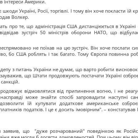
 в інтереси Америки.
шкоди Україні, Росії, торгівлі. І тому він хоче покласти їй кр
додав Волкер.
чать про те, що адміністрація США дистанціюється в Україні 
відвідав зустріч 50 міністрів оборони НАТО, що відбула
ілеспрямовано не поїхав на цю зустріч. Він хоче послати си
тво, бо США роблять і так багато. Тому Європа повинна ро
епу з питань України не думає, що варто робити висновок
 зауважив, що Штати продовжують постачати Україні озбро
 санкцій.
 продовжує відмовлятися від припинення вогню, і не реагу
асправді може знайти спосіб запровадити наступні санк
 дозволити їй купувати додаткове американське озброє
тників податків. І це є досить імовірним". – констатував 
 заявив, що "дуже розчарований" поведінкою як Російс
країни вже могли б досягти домовленостей. При цьому він вір