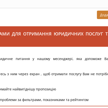
Дод
САМИ ДЛЯ ОТРИМАННЯ ЮРИДИЧНИХ ПОСЛУГ Т
ридичне питання у нашому месенджері, яка допоможе В
тесь з ним через екран , щоб отримати послугу Вам не потріб
римайте найвигіднішу пропозицію
 проблеми за фильтрами, показниками та рейтингом