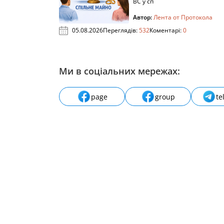
ВС у сп
Автор:
Лента от Протокола
05.08.2026
Переглядів:
532
Коментарі:
0
Ми в соціальних мережах:
page
group
te