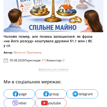
Чоловік помер, але позика залишилася: як фраза
«на його розсуд» коштувала дружині $1,1 млн ( ВС
у сп
Автор:
Лента от Протокола
05.08.2026
Переглядів:
572
Коментарі:
0
Дивитись усі новини
Ми в соціальних мережах:
page
group
telegram
viber
youtube