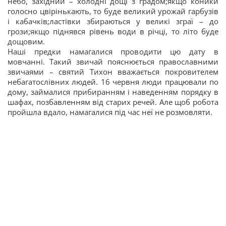
небо, західний – холодні дощі з градом;якщо коники
голосно цвірінькають, то буде великий урожай гарбузів
і кабачків;ластівки збираються у великі зграї – до
грози;якщо піднявся рівень води в річці, то літо буде
дощовим.
Наші предки намагалися проводити цю дату в
мовчанні. Такий звичай пояснюється православними
звичаями – святий Тихон вважається покровителем
небагатослівних людей. 16 червня люди працювали по
дому, займалися прибиранням і наведенням порядку в
шафах, позбавленням від старих речей. Але щоб робота
пройшла вдало, намагалися під час неї не розмовляти.