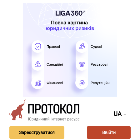
UA
Зареєструватися
Ввійти