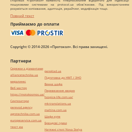
сторінках «Протокол» наявність гіперпосилання відкритого для індексації
пошуковими системами на protocol.ua обов`язкове. Під використанням
розуміється копіювання, адаптація, рерайтинг, модифікація тощо.
Повний текст
Приймаємо до оплати
Copyright © 2014-2026 «Протокол». Всі права захищені.
Партнери
Сережки з діамантами
pereklad.ua
alliancetechnika.ua
Підготовка до НМТ / ЗНО
миралинкс
Винна шафа
Веб мастер
Перевезення хворих
https://motokosmos.ua/
hospice-life.com.ua/
Синтезатори
mk-translations.ua
perevod.agency
maltina.com.ua
agrotechnika.com.ua
Шафи купе
europeservice.com.ua
Брендові сумки
текст юа
Натяжні стелі Nova Stelya