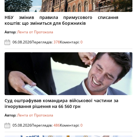
НБУ змінив правила примусового списання
коштів: що зміниться для боржників
Автор:
Лента от Протокола
06.08.2026
Переглядів:
378
Коментарі:
0
Суд оштрафував командира військової частини за
ігнорування рішення на 66 560 грн
Автор:
Лента от Протокола
05.08.2026
Переглядів:
486
Коментарі:
0