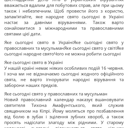
вважається вдалим для побутових справ, але при цьому
також і небезпечним. Щоб провести його з користю,
запам'ятайте, яке народне свято сьогодні в Україні
настає за давніми віруваннями. Також варто
ознайомитися з міжнародними та православними
святами цієї дати.
Яке сьогодні свято в УкраїніЯке сьогодні свято у
православних та мусульманЯке сьогодні свято у світіЯке
сьогодні народне святоЧого не можна робити сьогодні
Яке сьогодні свято в Україні
У нашій країні немає ніяких особливих подій 16 червня.
І хоча ми не відзначаємо сьогодні жодного офіційного
свята, не варто ігнорувати народні вірування та
заборони наших предків.
Яке сьогодні свято у православних та мусульман
Новий православний календар наказує вшановувати
святителя Тихона Амафунтського, який служив
священиком на Кіпрі. Йому моляться про позбавлення
від болю в зубах і зцілення зубних хвороб, а також
просять надіслати злагоду між рідними. У старому