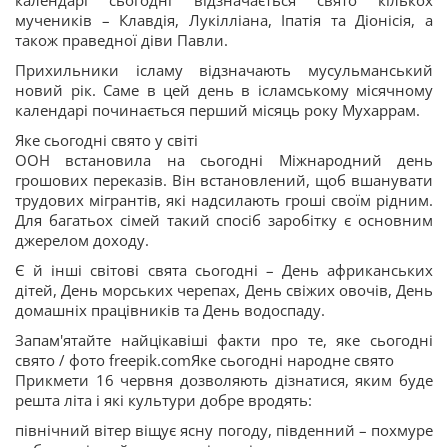
календарі сьогодні відзначається свято кількох
мучеників – Клавдія, Лукілліана, Іпатія та Діонісія, а
також праведної діви Павли.
Прихильники ісламу відзначають мусульманський
новий рік. Саме в цей день в ісламському місячному
календарі починається перший місяць року Мухаррам.
Яке сьогодні свято у світі
ООН встановила на сьогодні Міжнародний день
грошових переказів. Він встановлений, щоб вшанувати
трудових мігрантів, які надсилають гроші своїм рідним.
Для багатьох сімей такий спосіб заробітку є основним
джерелом доходу.
Є й інші світові свята сьогодні – День африканських
дітей, День морських черепах, День свіжих овочів, День
домашніх працівників та День водоспаду.
Запам'ятайте найцікавіші факти про те, яке сьогодні
свято / фото freepik.comЯке сьогодні народне свято
Прикмети 16 червня дозволяють дізнатися, яким буде
решта літа і які культури добре вродять:
північний вітер віщує ясну погоду, південний – похмуре