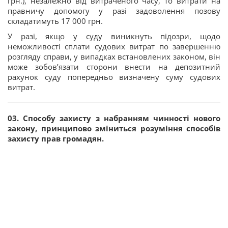
грн.), незалежно від витраченого часу, то витрати на
правничу допомогу у разі задоволення позову
складатимуть 17 000 грн.
У разі, якщо у суду виникнуть підозри, щодо
неможливості сплати судових витрат по завершенню
розгляду справи, у випадках встановлених законом, він
може зобов’язати сторони внести на депозитний
рахунок суду попередньо визначену суму судових
витрат.
03. Способу захисту з набранням чинності нового
закону, принципово зміниться розуміння способів
захисту прав громадян.