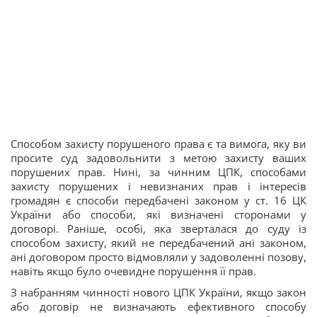
Способом захисту порушеного права є та вимога, яку ви
просите суд задовольнити з метою захисту ваших
порушених прав. Нині, за чинним ЦПК, способами
захисту порушених і невизнаних прав і інтересів
громадян є способи передбачені законом у ст. 16 ЦК
України або способи, які визначені сторонами у
договорі. Раніше, особі, яка зверталася до суду із
способом захисту, який не передбачений ані законом,
ані договором просто відмовляли у задоволенні позову,
навіть якщо було очевидне порушення її прав.
З набранням чинності нового ЦПК України, якщо закон
або договір не визначають ефективного способу