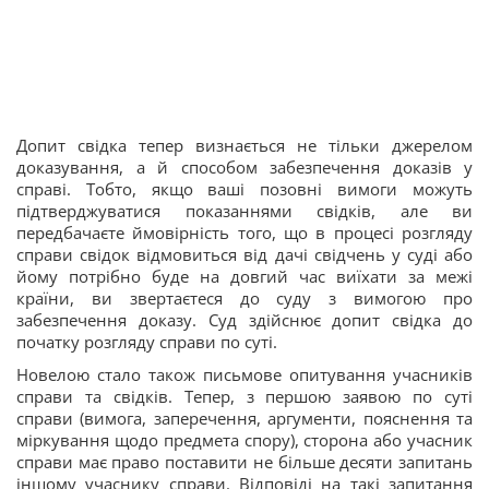
Допит свідка тепер визнається не тільки джерелом
доказування, а й способом забезпечення доказів у
справі. Тобто, якщо ваші позовні вимоги можуть
підтверджуватися показаннями свідків, але ви
передбачаєте ймовірність того, що в процесі розгляду
справи свідок відмовиться від дачі свідчень у суді або
йому потрібно буде на довгий час виїхати за межі
країни, ви звертаєтеся до суду з вимогою про
забезпечення доказу. Суд здійснює допит свідка до
початку розгляду справи по суті.
Новелою стало також письмове опитування учасників
справи та свідків. Тепер, з першою заявою по суті
справи (вимога, заперечення, аргументи, пояснення та
міркування щодо предмета спору), сторона або учасник
справи має право поставити не більше десяти запитань
іншому учаснику справи. Відповіді на такі запитання