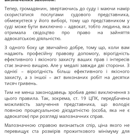
Тепер, громадянин, звертаючись до суду і маючи намір
скористатися послугами судового представника,
обмежуєтеся у його виборі, тому що представником у
суді може бути виключно – адвокат, тобто людина, яка
отримала свідоцтво про право на зайняття
адвокатською діяльністю.
З одного боку це звичайно добре, тому що, коли вам
надають професійну правову допомогу, вірогідність
ефективного і якісного захисту ваших прав і інтересів
стає значно вищою. Але у медалі завжди дві сторони. З
однієї – вірогідність більш ефективного і якісного
захисту, а з іншої – акт виконаних робіт на десятки
тисяч гривень.
Тим не менш законодавець зробив деякі виключення з
цього правила. Так, зокрема, ст. 19 ЦПК, передбачена
можливість залучення представника, що володіє
повною процесуальною дієздатністю (особа, яка не є
адвокатом) при розгляді малозначних справ.
Малозначною справою визнається спір, ціна якого не
перевищує ста розмірів прожиткового мінімуму для