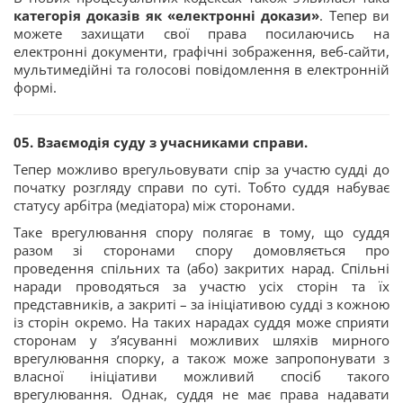
категорія доказів як «електронні докази»
. Тепер ви
можете захищати свої права посилаючись на
електронні документи, графічні зображення, веб-сайти,
мультимедійні та голосові повідомлення в електронній
формі.
05. Взаємодія суду з учасниками справи.
Тепер можливо врегульовувати спір за участю судді до
початку розгляду справи по суті. Тобто суддя набуває
статусу арбітра (медіатора) між сторонами.
Таке врегулювання спору полягає в тому, що суддя
разом зі сторонами спору домовляється про
проведення спільних та (або) закритих нарад. Спільні
наради проводяться за участю усіх сторін та їх
представників, а закриті – за ініціативою судді з кожною
із сторін окремо. На таких нарадах суддя може сприяти
сторонам у з’ясуванні можливих шляхів мирного
врегулювання спорку, а також може запропонувати з
власної ініціативи можливий спосіб такого
врегулювання. Однак, суддя не має права надавати