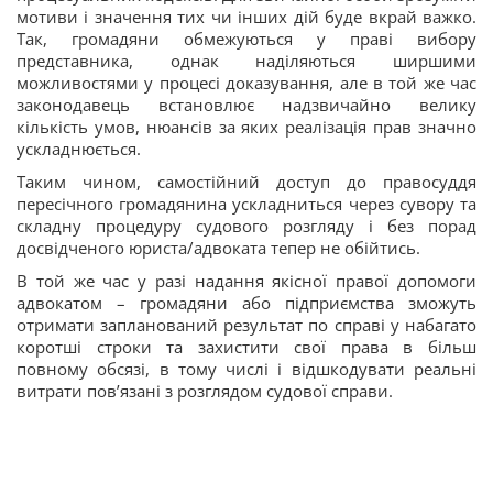
мотиви і значення тих чи інших дій буде вкрай важко.
Так, громадяни обмежуються у праві вибору
представника, однак наділяються ширшими
можливостями у процесі доказування, але в той же час
законодавець встановлює надзвичайно велику
кількість умов, нюансів за яких реалізація прав значно
ускладнюється.
Таким чином, самостійний доступ до правосуддя
пересічного громадянина ускладниться через сувору та
складну процедуру судового розгляду і без порад
досвідченого юриста/адвоката тепер не обійтись.
В той же час у разі надання якісної правої допомоги
адвокатом – громадяни або підприємства зможуть
отримати запланований результат по справі у набагато
коротші строки та захистити свої права в більш
повному обсязі, в тому числі і відшкодувати реальні
витрати пов’язані з розглядом судової справи.