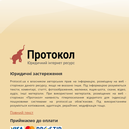
Юридичні застереження
Protocol.ua є власником авторських прав на інформацію, розміщену на веб -
сторінках даного ресурсу, якщо не вказано інше. Під інформацією розуміються
тексти, коментарі, статті, фотозображення, малюнки, ящик-шота, скани, відео,
аудіо, інші матеріали. При використанні матеріалів, розміщених на веб -
сторінках «Протокол» наявність гіперпосилання відкритого для індексації
пошуковими системами на protocol.ua обов`язкове. Під використанням
розуміється копіювання, адаптація, рерайтинг, модифікація тощо.
Повний текст
Приймаємо до оплати