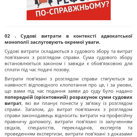
02 . Судові витрати в контексті адвокатської
монополії заслуговують окремої уваги.
Судові витрати складаються з судового збору та витрат
пов’язаних з розглядом справи. Сума судового збору
встановлюється законом і завжди є обов’язковою для
сплати під час подачі позову.
Витрати пов’язані з розглядом справи стягуються за
наявності відповідного клопотання про це, і за умови,
що вами під час подання заяви до суду було надано
попередній (орієнтовний) розрахунок суми судових
витрат
, які ви планує понести у зв’язку із розглядом
справи. Загалом, до витрат пов’язаних з розглядом
справи законодавець відносить: витрати на професійну
правничу допомогу, витрати пов’язані із залученням
свідків, спеціалістів, перекладачів, експертів та
проведенням експертизи, витрати пов’язані з доказами