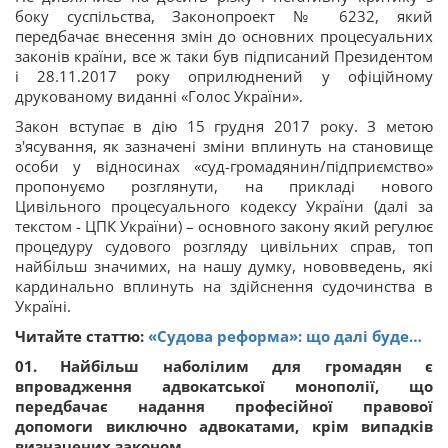
боку суспільства, Законопроект № 6232, який
передбачає внесення змін до основних процесуальних
законів країни, все ж таки був підписаний Президентом
і 28.11.2017 року оприлюднений у офіційному
друкованому виданні «Голос України».
Закон вступає в дію 15 грудня 2017 року. З метою
з'ясування, як зазначені зміни вплинуть на становище
особи у відносинах «суд-громадянин/підприємство»
пропонуємо розглянути, на прикладі нового
Цивільного процесуального кодексу України (далі за
текстом - ЦПК України) – основного закону який регулює
процедуру судового розгляду цивільних справ, топ
найбільш значимих, на нашу думку, нововведень, які
кардинально вплинуть на здійснення судочинства в
Україні.
Читайте статтю:
«Судова реформа»: що далі буде…
01. Найбільш наболілим для громадян є
впровадження адвокатської монополії, що
передбачає надання професійної правової
допомоги виключно адвокатами, крім випадків
визначених законом.