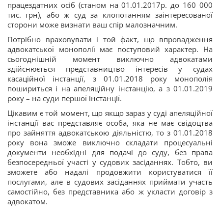
працездатних осіб (станом на 01.01.2017р. до 160 000
тис. грн), або ж суд за клопотанням заінтересованої
сторони може визнати ваш спір малозначним.
Потрібно враховувати і той факт, що впровадження
адвокатської монополії має поступовий характер. На
сьогоднішній момент виключно адвокатами
здійснюється представництво інтересів у судах
касаційної інстанції, з 01.01.2018 року монополія
пошириться і на апеляційну інстанцію, а з 01.01.2019
року – на суди першої інстанції.
Цікавим є той момент, що якщо зараз у суді апеляційної
інстанції вас представляє особа, яка не має свідоцтва
про зайняття адвокатською діяльністю, то з 01.01.2018
року вона зможе виключно складати процесуальні
документи необхідні для подачі до суду, без права
безпосередньої участі у судових засіданнях. Тобто, ви
зможете або надалі продовжити користуватися її
послугами, але в судових засіданнях приймати участь
самостійно, без представника або ж укласти договір з
адвокатом.