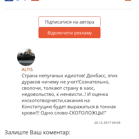
Підписатися на автора
Відключити рекламу
ALTIS
Страна непуганых идиотов! Донбасс, этих
дураков ничему не учит!Сознательно,
сволочи, толкают страну в хаос,
недовольство, к ненвисти..! И оценка
ихскототворчести,какания на
Конституцию будет выражаться в тоннах
крови!!! Одно слово-СКОТОЛОЖЦЫ!"
20.12.2017 04:09
Залиште Ваш коментар: