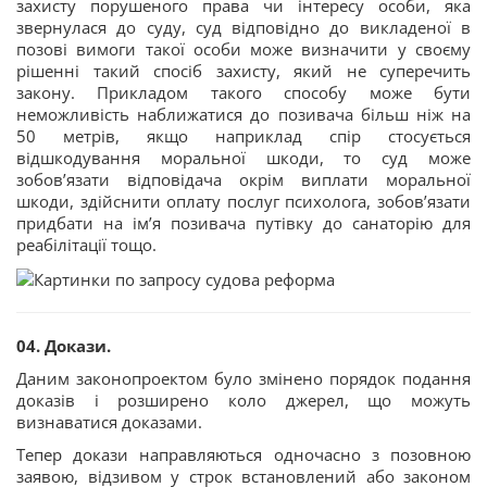
захисту порушеного права чи інтересу особи, яка
звернулася до суду, суд відповідно до викладеної в
позові вимоги такої особи може визначити у своєму
рішенні такий спосіб захисту, який не суперечить
закону. Прикладом такого способу може бути
неможливість наближатися до позивача більш ніж на
50 метрів, якщо наприклад спір стосується
відшкодування моральної шкоди, то суд може
зобов’язати відповідача окрім виплати моральної
шкоди, здійснити оплату послуг психолога, зобов’язати
придбати на ім’я позивача путівку до санаторію для
реабілітації тощо.
04. Докази.
Даним законопроектом було змінено порядок подання
доказів і розширено коло джерел, що можуть
визнаватися доказами.
Тепер докази направляються одночасно з позовною
заявою, відзивом у строк встановлений або законом