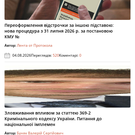
Переоформлення відстрочки за іншою підставою:
нова процедура з 31 липня 2026 р. за постановою
КМУ №
Автор:
Лента от Протокола
04.08.2026
Переглядів:
520
Коментарі:
0
Зловживання впливом за статтею 369-2
Кримінального кодексу України. Питання до
національної імплемен
Автор:
Буняк Валерій Сергійович