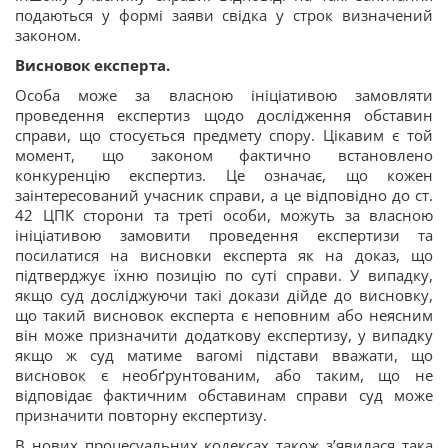
подаються у формі заяви свідка у строк визначений
законом.
Висновок експерта.
Особа може за власною ініціативою замовляти
проведення експертиз щодо дослідження обставин
справи, що стосується предмету спору. Цікавим є той
момент, що законом фактично встановлено
конкуренцію експертиз. Це означає, що кожен
заінтересований учасник справи, а це відповідно до ст.
42 ЦПК сторони та треті особи, можуть за власною
ініціативою замовити проведення експертизи та
посилатися на висновки експерта як на доказ, що
підтверджує їхню позицію по суті справи. У випадку,
якщо суд досліджуючи такі докази дійде до висновку,
що такий висновок експерта є неповним або неясним
він може призначити додаткову експертизу, у випадку
якщо ж суд матиме вагомі підстави вважати, що
висновок є необґрунтованим, або таким, що не
відповідає фактичним обставинам справи суд може
призначити повторну експертизу.
В нових процесуальних кодексах також з’явилася така