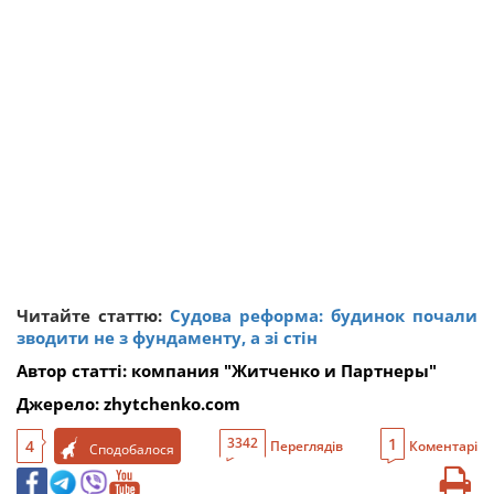
Читайте статтю:
Судова реформа: будинок почали
зводити не з фундаменту, а зі стін
Автор статті: компания "Житченко и Партнеры"
Джерело:
zhytchenko.com
1
3342
4
Переглядів
Коментарі
Сподобалося