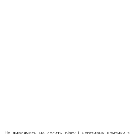
Не дивлячись на досить різку і негативну критику з