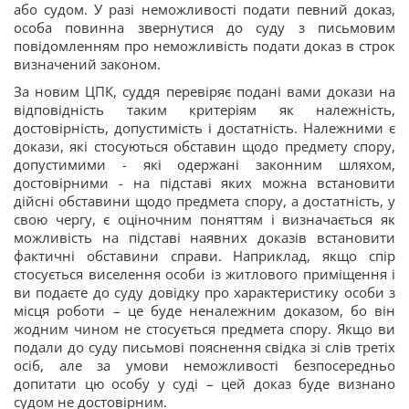
або судом. У разі неможливості подати певний доказ,
особа повинна звернутися до суду з письмовим
повідомленням про неможливість подати доказ в строк
визначений законом.
За новим ЦПК, суддя перевіряє подані вами докази на
відповідність таким критеріям як належність,
достовірність, допустимість і достатність. Належними є
докази, які стосуються обставин щодо предмету спору,
допустимими - які одержані законним шляхом,
достовірними - на підставі яких можна встановити
дійсні обставини щодо предмета спору, а достатність, у
свою чергу, є оціночним поняттям і визначається як
можливість на підставі наявних доказів встановити
фактичні обставини справи. Наприклад, якщо спір
стосується виселення особи із житлового приміщення і
ви подаєте до суду довідку про характеристику особи з
місця роботи – це буде неналежним доказом, бо він
жодним чином не стосується предмета спору. Якщо ви
подали до суду письмові пояснення свідка зі слів третіх
осіб, але за умови неможливості безпосередньо
допитати цю особу у суді – цей доказ буде визнано
судом не достовірним.