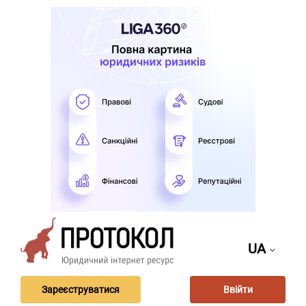
UA
Зареєструватися
Ввійти