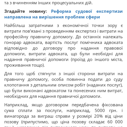
та з вчиненням інших процесуальних дій.
Згадайте новину:
Реформа судової експертизи
направлена на вирішення проблем сфери
Найбільш затратними з економічної точки зору є
витрати пов’язані з проведенням експертиз і витрати на
професійну правничу допомогу. До останніх належать
гонорар адвоката, вартість послуг помічника адвоката
відповідно до договору про надання правової
допомоги, витрати адвоката, що були необхідні для
надання правничої допомоги (проїзд до іншого міста,
проживання тощо).
Для того щоб стягнути з іншої сторони витрати на
правничу допомогу, особа повинна подати до суду
клопотання з детальним описом робіт (наданих послуг),
що були виконані адвокатом та понесених ним витрат,
необхідних для надання правничої допомоги.
Наприклад, якщо договором передбачена фіксована
сума сплати за послуги, наприклад, 5000 грн. і
винагорода за виграш справи у розмірі 20% від ціни
позову (припустимо, що ціна позову складає 60 000