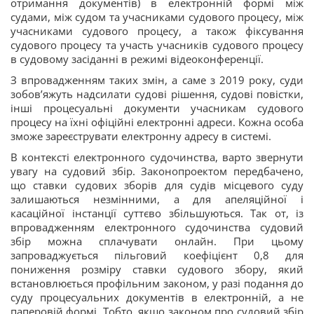
отримання документів) в електронній формі між
судами, між судом та учасниками судового процесу, між
учасниками судового процесу, а також фіксування
судового процесу та участь учасників судового процесу
в судовому засіданні в режимі відеоконференції.
З впровадженням таких змін, а саме з 2019 року, суди
зобов’яжуть надсилати судові рішення, судові повістки,
інші процесуальні документи учасникам судового
процесу на їхні офіційні електронні адреси. Кожна особа
зможе зареєструвати електронну адресу в системі.
В контексті електронного судочинства, варто звернути
увагу на судовий збір. Законопроектом передбачено,
що ставки судових зборів для судів місцевого суду
залишаються незмінними, а для апеляційної і
касаційної інстанції суттєво збільшуються. Так от, із
впровадженням електронного судочинства судовий
збір можна сплачувати онлайн. При цьому
запроваджується пільговий коефіцієнт 0,8 для
пониження розміру ставки судового збору, який
встановлюється профільним законом, у разі подання до
суду процесуальних документів в електронній, а не
паперовій формі. Тобто, якщо законом про судовий збір