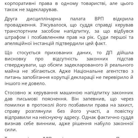
корпоративні права в одному товаристві, але цього
також не задекларував.
Друга дисциплінарна палата ВРП відкрила
провадження. З’ясувалося, що суддя справді керував
транспортним засобом напідпитку, за що відбувся
штрафом і позбавленням прав на рік. Суди першої та
апеляційної інстанцій підтвердили цей факт.
Що стосується прихованих даних, то ДП дійшла
висновку про відсутність законних підстав
стверджувати, що обсяги задекларованого й реального
майна не збігаються. Адже Національне агентство з
питань запобігання корупції декларації не перевірило й
іншого не довело.
Стосовно ж керування машиною напідпитку законник
дав письмові пояснення. Він запевнив, що через
помилки в протоколі його позбавили права на захист,
справу розглянули без його участі, а повістку
відправили на неіснуючу адресу. Однак фактично суддя
визнав себе винним, адже рішення набуло законної
сили.