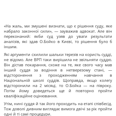
«На жаль, ми змушені визнати, що є рішення суду, яке
набрало законної сили», — зауважив адвокат. Але він
переконаний: якби суд узяв до уваги результати
аналізів, які здав О.Бойко в Києві, то рішення було б
іншим.
Які аргументи схилили шальки терезів на користь судді,
не відомо. Але ВРП таки вирішила не звільняти суддю.
Він дістав покарання, схоже на те, яке свого часу мав
інший суддя за водіння в нетверезому стані, —
відсторонення з проходженням навчання в
Національній школі суддів. Щоправда, якщо колегу
відсторонили на 2 місяці, то О.Бойка — на півроку.
Потім йому доведеться ще й повторно пройти
кваліфікаційне оцінювання.
Утім, нині суддя й так його проходить на етапі співбесід.
Тож доволі дивним виглядає вимога двічі за рік пройти
одні й ті самі процедури.