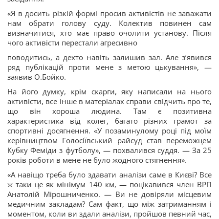
«Я в досить різкій формі просив активістів не заважати
нам обрати голову суду. Колектив повинен сам
визначитися, хто має право очолити установу. Після
чого активісти перестали агресивно
поводитись, а дехто навіть залишив зал. Але з’явився
ряд публікацій проти мене з метою цькування», —
заявив О.Бойко.
На його думку, крім скарги, яку написали на нього
активісти, все інше в матеріалах справи свідчить про те,
що він хороша людина. Там є позитивна
характеристика від колег, багато різних грамот за
спортивні досягнення. «У позаминулому році під моїм
керівництвом Голосіївський райсуд став переможцем
Кубку Феміди з футболу», — похвалився суддя. — За 25
років роботи в мене не було жодного стягнення».
«А навіщо треба було здавати аналізи саме в Києві? Все
ж таки це як мінімум 140 км, — поцікавився член ВРП
Анатолій Мірошниченко. — Ви не довіряли місцевим
медичним закладам? Сам факт, що між затриманням і
моментом, коли ви здали аналізи, пройшов певний час,