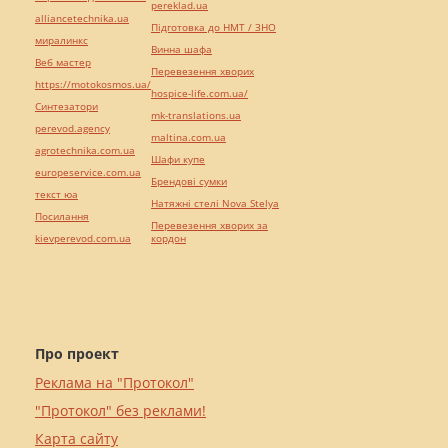
pereklad.ua
alliancetechnika.ua
Підготовка до НМТ / ЗНО
миралинкс
Винна шафа
Веб мастер
Перевезення хворих
https://motokosmos.ua/
hospice-life.com.ua/
Синтезатори
mk-translations.ua
perevod.agency
maltina.com.ua
agrotechnika.com.ua
Шафи купе
europeservice.com.ua
Брендові сумки
текст юа
Натяжні стелі Nova Stelya
Посилання
Перевезення хворих за
kievperevod.com.ua
кордон
Про проект
Реклама на "Протокол"
"Протокол" без реклами!
Карта сайту