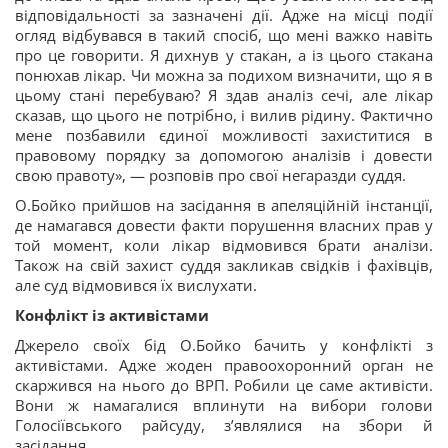
відповідальності за зазначені дії. Адже на місці події
огляд відбувався в такий спосіб, що мені важко навіть
про це говорити. Я дихнув у стакан, а із цього стакана
понюхав лікар. Чи можна за подихом визначити, що я в
цьому стані перебуваю? Я здав аналіз сечі, але лікар
сказав, що цього не потрібно, і вилив рідину. Фактично
мене позбавили єдиної можливості захиститися в
правовому порядку за допомогою аналізів і довести
свою правоту», — розповів про свої негаразди суддя.
О.Бойко прийшов на засідання в апеляційній інстанції,
де намагався довести факти порушення власних прав у
той момент, коли лікар відмовився брати аналізи.
Також на свій захист суддя закликав свідків і фахівців,
але суд відмовився їх вислухати.
Конфлікт із активістами
Джерело своїх бід О.Бойко бачить у конфлікті з
активістами. Адже жоден правоохоронний орган не
скаржився на нього до ВРП. Робили це саме активісти.
Вони ж намагалися вплинути на вибори голови
Голосіївського райсуду, з’являлися на збори й
засідання.