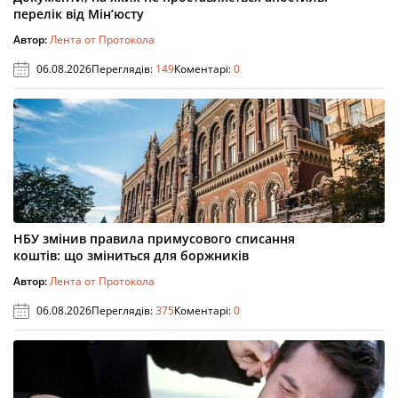
перелік від Мін’юсту
Автор:
Лента от Протокола
06.08.2026
Переглядів:
149
Коментарі:
0
НБУ змінив правила примусового списання
коштів: що зміниться для боржників
Автор:
Лента от Протокола
06.08.2026
Переглядів:
375
Коментарі:
0