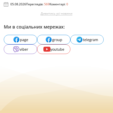
05.08.2026
Переглядів:
569
Коментарі:
0
Дивитись усі новини
Ми в соціальних мережах:
page
group
telegram
viber
youtube