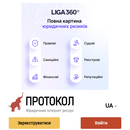
UA
Зареєструватися
Ввійти