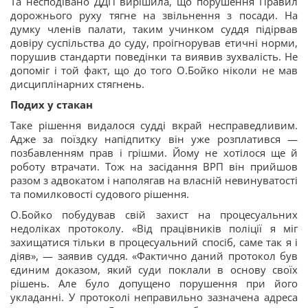
Та несподівано ДДП вирішила, що порушення Правил
дорожнього руху тягне на звільнення з посади. На
думку членів палати, таким учинком суддя підірвав
довіру суспільства до суду, проігнорував етичні норми,
порушив стандарти поведінки та виявив зухвалість. Не
допоміг і той факт, що до того О.Бойко ніколи не мав
дисциплінарних стягнень.
Подих у стакан
Таке рішення видалося судді вкрай несправедливим.
Адже за поїздку напідпитку він уже розплатився —
позбавленням прав і грішми. Йому не хотілося ще й
роботу втрачати. Тож на засідання ВРП він прийшов
разом з адвокатом і наполягав на власній невинуватості
та помилковості судового рішення.
О.Бойко побудував свій захист на процесуальних
недоліках протоколу. «Від працівників поліції я міг
захищатися тільки в процесуальний спосіб, саме так я і
діяв», — заявив суддя. «Фактично даний протокол був
єдиним доказом, який суди поклали в основу своїх
рішень. Але було допущено порушення при його
укладанні. У протоколі неправильно зазначена адреса