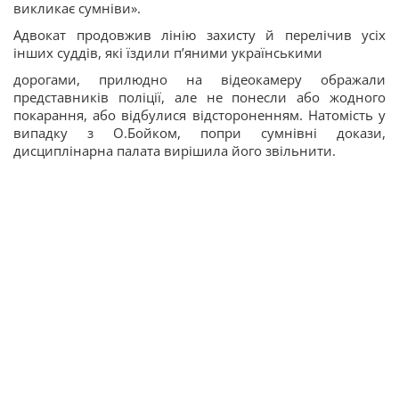
викликає сумніви».
Адвокат продовжив лінію захисту й перелічив усіх
інших суддів, які їздили п’яними українськими
дорогами, прилюдно на відеокамеру ображали
представників поліції, але не понесли або жодного
покарання, або відбулися відстороненням. Натомість у
випадку з О.Бойком, попри сумнівні докази,
дисциплінарна палата вирішила його звільнити.