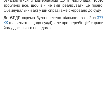
ознайомитися з матеріалами до 9 листопада, тобто
зроблено все, щоб він не зміг реалізувати це право.
Обвинувальний акт у цій справі вже скеровано до суду.
До ЄРДР окремо було внесено відомості за ч.2 ст.
377
КК
(насильство щодо судді), але про перебіг цієї справи
йому досі нічого не відомо.