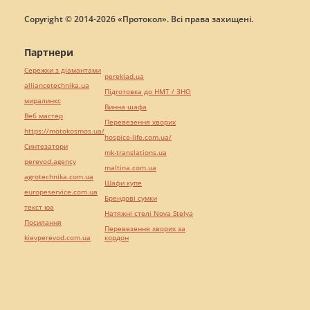
Copyright © 2014-2026 «Протокол». Всі права захищені.
Партнери
Сережки з діамантами
pereklad.ua
alliancetechnika.ua
Підготовка до НМТ / ЗНО
миралинкс
Винна шафа
Веб мастер
Перевезення хворих
https://motokosmos.ua/
hospice-life.com.ua/
Синтезатори
mk-translations.ua
perevod.agency
maltina.com.ua
agrotechnika.com.ua
Шафи купе
europeservice.com.ua
Брендові сумки
текст юа
Натяжні стелі Nova Stelya
Посилання
Перевезення хворих за
kievperevod.com.ua
кордон