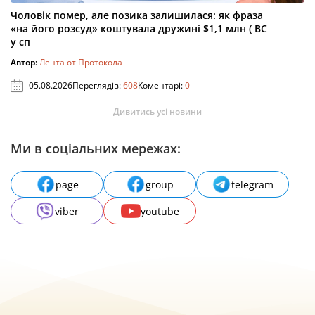
Чоловік помер, але позика залишилася: як фраза
«на його розсуд» коштувала дружині $1,1 млн ( ВС
у сп
Автор:
Лента от Протокола
05.08.2026
Переглядів:
608
Коментарі:
0
Дивитись усі новини
Ми в соціальних мережах:
page
group
telegram
viber
youtube