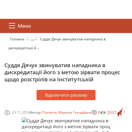
Меню
...
Головна
Суддя Дячук звинуватив нападника в
дискредитації й...
Суддя Дячук звинуватив нападника в
дискредитації його з метою зірвати процес
щодо розстрілів на Інститутській
Відключити рекламу
0
2037
23.11.2018
Автор:
Понзель Марина Генадіївна
1