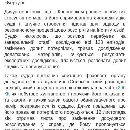
«Беркут».
Дячук переконує, що з Кононенком раніше особистих
стосунків не мав, а його спрямовані на дискредитацію
судді і штучне створення підстав для відводу в
резонансному процесі щодо розстрілів на Інститутській.
Суддя наголосив, що розгляд перебуває на
завершальній стадії: досліджено всі 128 епізодів,
закінчено допит потерпілих, триває дослідження
додаткових матеріалів, очікуються результати
експертних досліджень, планується розпочати допит
свідків та обвинувачених.
Також суддя відзначив «питання фаховості органу
досудового розслідування» (Солом’янський райвідділ
поліції), який напад на нього кваліфікував за ч.4 ст.
296
КК
як побутове хуліганство, ігноруючи його показання
та скарги, а також заяви самого обвинуваченого про
намір розправитися із суддею. Дячук повідомив, що
його права як потерпілого порушуються. 12 листопада
він отримав листа про закінчення досудового
розслідування у справі, де йому пропонується