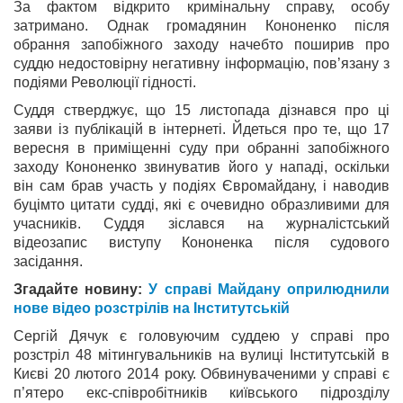
За фактом відкрито кримінальну справу, особу
затримано. Однак громадянин Кононенко після
обрання запобіжного заходу начебто поширив про
суддю недостовірну негативну інформацію, пов’язану з
подіями Революції гідності.
Суддя стверджує, що 15 листопада дізнався про ці
заяви із публікацій в інтернеті. Йдеться про те, що 17
вересня в приміщенні суду при обранні запобіжного
заходу Кононенко звинуватив його у нападі, оскільки
він сам брав участь у подіях Євромайдану, і наводив
буцімто цитати судді, які є очевидно образливими для
учасників. Суддя зіслався на журналістський
відеозапис виступу Кононенка після судового
засідання.
Згадайте новину:
У справі Майдану оприлюднили
нове відео розстрілів на Інститутській
Сергій Дячук є головуючим суддею у справі про
розстріл 48 мітингувальників на вулиці Інститутській в
Києві 20 лютого 2014 року. Обвинуваченими у справі є
п’ятеро екс-співробітників київського підрозділу