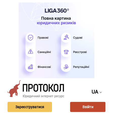
UA
Зареєструватися
Ввійти