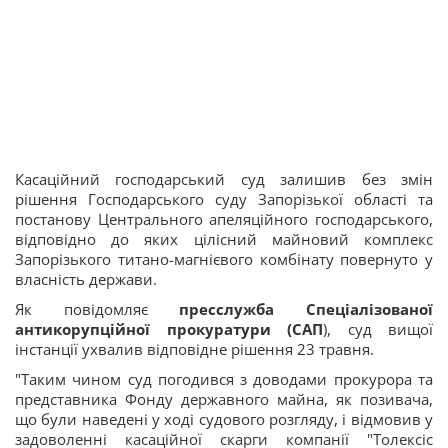
Касаційний господарський суд залишив без змін
рішення Господарського суду Запорізької області та
постанову Центрального апеляційного господарського,
відповідно до яких цілісний майновий комплекс
Запорізького титано-магнієвого комбінату повернуто у
власність держави.
Як повідомляє
пресслужба Спеціалізованої
антикорупційної прокуратури (САП
), суд вищої
інстанції ухвалив відповідне рішення 23 травня.
"Таким чином суд погодився з доводами прокурора та
представника Фонду державного майна, як позивача,
що були наведені у ході судового розгляду, і відмовив у
задоволенні касаційної скарги компанії "Толексіс