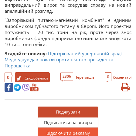
виправдальний вирок та скерував справу на новий
апеляційний розгляд.
"Запорізький титано-магнієвий комбінат" є єдиним
виробником губчастого титану в Європі. Його проектна
потужність – 20 тис. тонн на рік, проте через знос
виробничих фондів підприємство нині може випускати
10 тис. тонн губки.
Згадайте новину:
Підозрюваний у державній зраді
Медведчук дав покази проти п'ятого президента
Порошенка
0
2306
0
Переглядів
Коментарі
Сподобалося
Подякувати
Підписатися на автора
Відключити рекламу