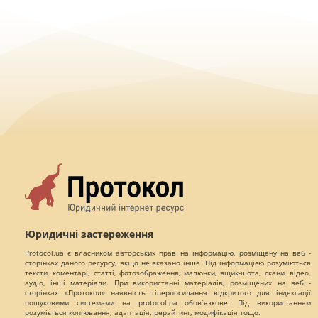
Юридичні застереження
Protocol.ua є власником авторських прав на інформацію, розміщену на веб -
сторінках даного ресурсу, якщо не вказано інше. Під інформацією розуміються
тексти, коментарі, статті, фотозображення, малюнки, ящик-шота, скани, відео,
аудіо, інші матеріали. При використанні матеріалів, розміщених на веб -
сторінках «Протокол» наявність гіперпосилання відкритого для індексації
пошуковими системами на protocol.ua обов`язкове. Під використанням
розуміється копіювання, адаптація, рерайтинг, модифікація тощо.