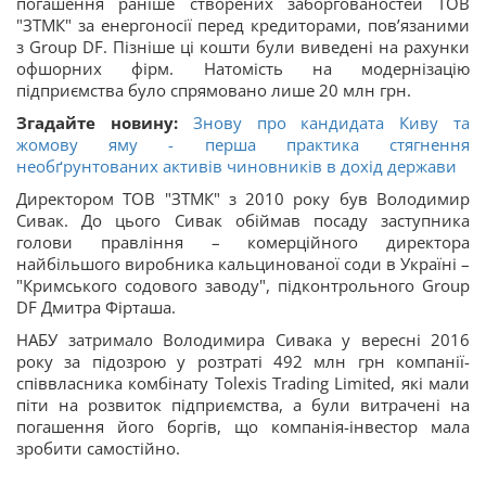
погашення раніше створених заборгованостей ТОВ
"ЗТМК" за енергоносії перед кредиторами, пов’язаними
з Group DF. Пізніше ці кошти були виведені на рахунки
офшорних фірм. Натомість на модернізацію
підприємства було спрямовано лише 20 млн грн.
Згадайте новину:
Знову про кандидата Киву та
жомову яму - перша практика стягнення
необґрунтованих активів чиновників в дохід держави
Директором ТОВ "ЗТМК" з 2010 року був Володимир
Сивак. До цього Сивак обіймав посаду заступника
голови правління – комерційного директора
найбільшого виробника кальцинованої соди в Україні –
"Кримського содового заводу", підконтрольного Group
DF Дмитра Фірташа.
НАБУ затримало Володимира Сивака у вересні 2016
року за підозрою у розтраті 492 млн грн компанії-
співвласника комбінату Tolexis Trading Limited, які мали
піти на розвиток підприємства, а були витрачені на
погашення його боргів, що компанія-інвестор мала
зробити самостійно.