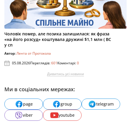
Чоловік помер, але позика залишилася: як фраза
«на його розсуд» коштувала дружині $1,1 млн ( ВС
у сп
Автор:
Лента от Протокола
05.08.2026
Переглядів:
601
Коментарі:
0
Дивитись усі новини
Ми в соціальних мережах:
page
group
telegram
viber
youtube