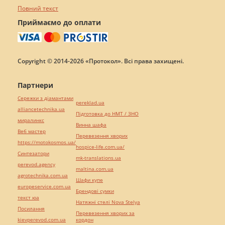
Повний текст
Приймаємо до оплати
Copyright © 2014-2026 «Протокол». Всі права захищені.
Партнери
Сережки з діамантами
pereklad.ua
alliancetechnika.ua
Підготовка до НМТ / ЗНО
миралинкс
Винна шафа
Веб мастер
Перевезення хворих
https://motokosmos.ua/
hospice-life.com.ua/
Синтезатори
mk-translations.ua
perevod.agency
maltina.com.ua
agrotechnika.com.ua
Шафи купе
europeservice.com.ua
Брендові сумки
текст юа
Натяжні стелі Nova Stelya
Посилання
Перевезення хворих за
kievperevod.com.ua
кордон