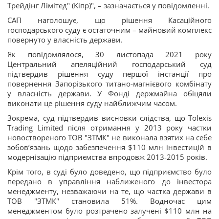
Трейдінг Лімітед" (Кіпр)", – зазначається у повідомленні.
САП наголошує, що рішення Касаційного
господарського суду є остаточним – майновий комплекс
повернуто у власність держави.
Як повідомлялося, 30 листопада 2021 року
Центральний апеляційний господарський суд
підтвердив рішення суду першої інстанції про
повернення Запорізького титано-магнієвого комбінату
у власність держави. У Фонді держмайна обіцяли
виконати це рішення суду найближчим часом.
Зокрема, суд підтвердив висновки слідства, що Tolexis
Trading Limited після отримання у 2013 року частки
новоствореного ТОВ "ЗТМК" не виконала взятих на себе
зобов’язань щодо забезпечення $110 млн інвестицій в
модернізацію підприємства впродовж 2013-2015 років.
Крім того, в суді було доведено, що підприємство було
передано в управління наближеного до інвестора
менеджменту, незважаючи на те, що частка держави в
ТОВ "ЗТМК" становила 51%. Водночас цим
менеджментом було розтрачено залучені $110 млн на