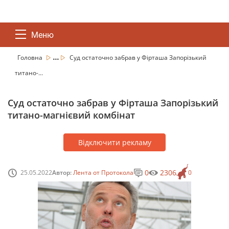
Меню
...
Головна
Суд остаточно забрав у Фірташа Запорізький
титано-...
Суд остаточно забрав у Фірташа Запорізький
титано-магнієвий комбінат
Відключити рекламу
0
2306
25.05.2022
Автор:
Лента от Протокола
0