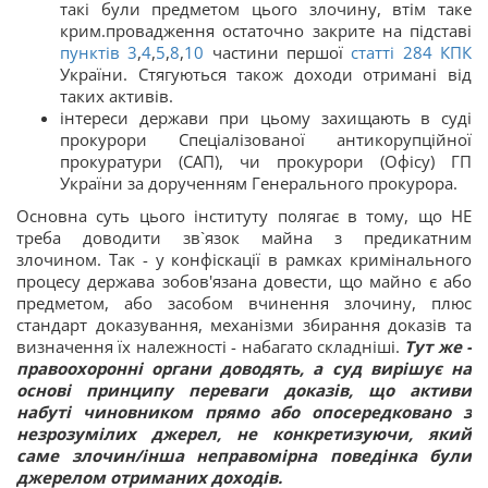
такі були предметом цього злочину, втім таке
крим.провадження остаточно закрите на підставі
пунктів 3
,
4
,
5
,
8
,
10
частини першої
статті
284
КПК
України. Стягуються також доходи отримані від
таких активів.
інтереси держави при цьому захищають в суді
прокурори Спеціалізованої антикорупційної
прокуратури (САП), чи прокурори (Офісу) ГП
України за дорученням Генерального прокурора.
Основна суть цього інституту полягає в тому, що НЕ
треба доводити зв`язок майна з предикатним
злочином. Так - у конфіскації в рамках кримінального
процесу держава зобов'язана довести, що майно є або
предметом, або засобом вчинення злочину, плюс
стандарт доказування, механізми збирання доказів та
визначення їх належності - набагато складніші.
Тут же -
правоохоронні органи доводять, а суд вирішує на
основі принципу переваги доказів, що активи
набуті чиновником прямо або опосередковано з
незрозумілих джерел, не конкретизуючи, який
саме злочин/інша неправомірна поведінка були
джерелом отриманих доходів.