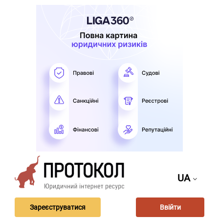
UA
Зареєструватися
Ввійти