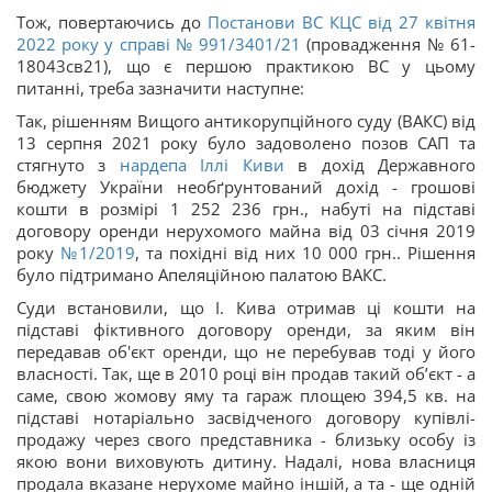
Тож, повертаючись до
Постанови ВС КЦС від 27 квітня
2022 року у справі
№ 991/3401/21
(провадження № 61-
18043св21), що є першою практикою ВС у цьому
питанні, треба зазначити наступне:
Так, рішенням Вищого антикорупційного суду (ВАКС) від
13 серпня 2021 року було задоволено позов САП та
стягнуто з
нардепа Іллі Киви
в дохід Державного
бюджету України необґрунтований дохід - грошові
кошти в розмірі 1 252 236 грн., набуті на підставі
договору оренди нерухомого майна від 03 січня 2019
року
№1/2019
, та похідні від них 10 000 грн.. Рішення
було підтримано Апеляційною палатою ВАКС.
Суди встановили, що І. Кива отримав ці кошти на
підставі фіктивного договору оренди, за яким він
передавав об'єкт оренди, що не перебував тоді у його
власності. Так, ще в 2010 році він продав такий об’єкт - а
саме, свою жомову яму та гараж площею 394,5 кв. на
підставі нотаріально засвідченого договору купівлі-
продажу через свого представника - близьку особу із
якою вони виховують дитину. Надалі, нова власниця
продала вказане нерухоме майно іншій, а та - ще одній