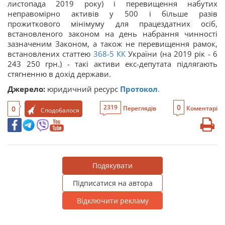
листопада 2019 року) і перевищення набутих
неправомірно активів у 500 і більше разів
прожиткового мінімуму для працездатних осіб,
встановленого законом на день набрання чинності
зазначеним Законом, а також не перевищення рамок,
встановлених статтею
368-5
КК
України (на 2019 рік - 6
243 250 грн.) - такі активи екс-депутата підлягають
стягненню в дохід держави.
​​Джерело:
юридичний ресурс
Протокол
.
0
2319
0
Переглядів
Коментарі
Сподобалося
Подякувати
Підписатися на автора
Відключити рекламу