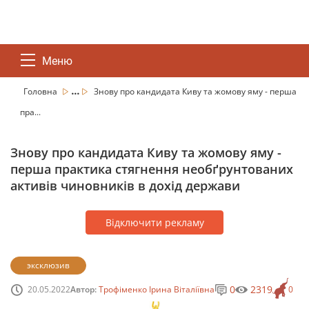
Меню
...
Головна
Знову про кандидата Киву та жомову яму - перша
пра...
Знову про кандидата Киву та жомову яму -
перша практика стягнення необґрунтованих
активів чиновників в дохід держави
Відключити рекламу
эксклюзив
0
2319
20.05.2022
Автор:
Трофіменко Ірина Віталіївна
0