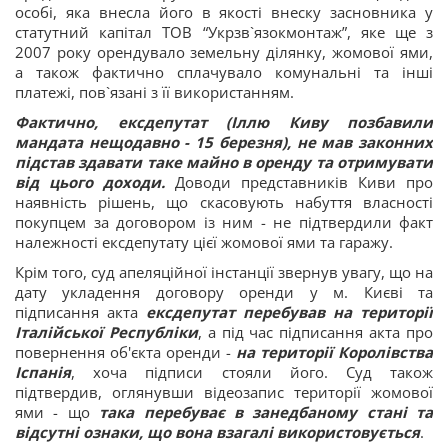
особі, яка внесла його в якості внеску засновника у
статутний капітал ТОВ “Укрзв`язокмонтаж”, яке ще з
2007 року орендувало земельну ділянку, жомової ями,
а також фактично сплачувало комунальні та інші
платежі, пов`язані з її використанням.
Фактично, ексдепутат (Іллю Киву позбавили
мандата нещодавно - 15 березня), не мав законних
підстав здавати таке майно в оренду та отримувати
від цього доходи.
Доводи представників Киви про
наявність рішень, що скасовують набуття власності
покупцем за договором із ним - не підтвердили факт
належності ексдепутату цієї жомової ями та гаражу.
Крім того, суд апеляційної інстанції звернув увагу, що на
дату укладення договору оренди у м. Києві та
підписання акта
ексдепутат перебував на території
Італійської Республіки
, а під час підписання акта про
повернення об'єкта оренди -
на території Королівства
Іспанія
, хоча підписи стояли його. Суд також
підтвердив, оглянувши відеозапис території жомової
ями - що
така перебуває в занедбаному стані та
відсутні ознаки, що вона взагалі використовується
.