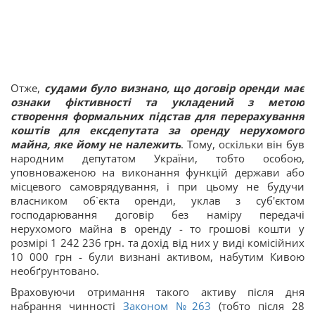
Отже,
судами було визнано, що договір оренди має
ознаки фіктивності та укладений з метою
створення формальних підстав для перерахування
коштів для ексдепутата за оренду нерухомого
майна, яке йому не належить
. Тому, оскільки він був
народним депутатом України, тобто особою,
уповноваженою на виконання функцій держави або
місцевого самоврядування, і при цьому не будучи
власником об`єкта оренди, уклав з суб'єктом
господарювання договір без наміру передачі
нерухомого майна в оренду - то грошові кошти у
розмірі 1 242 236 грн. та дохід від них у виді комісійних
10 000 грн - були визнані активом, набутим Кивою
необґрунтовано.
Враховуючи отримання такого активу після дня
набрання чинності
Законом №263
(тобто після 28