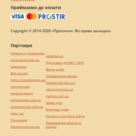
Приймаємо до оплати
Copyright © 2014-2026 «Протокол». Всі права захищені.
Партнери
Сережки з діамантами
pereklad.ua
alliancetechnika.ua
Підготовка до НМТ / ЗНО
миралинкс
Винна шафа
Веб мастер
Перевезення хворих
https://motokosmos.ua/
hospice-life.com.ua/
Синтезатори
mk-translations.ua
perevod.agency
maltina.com.ua
agrotechnika.com.ua
Шафи купе
europeservice.com.ua
Брендові сумки
текст юа
Натяжні стелі Nova Stelya
Посилання
Перевезення хворих за
kievperevod.com.ua
кордон