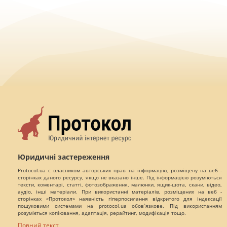
Юридичні застереження
Protocol.ua є власником авторських прав на інформацію, розміщену на веб -
сторінках даного ресурсу, якщо не вказано інше. Під інформацією розуміються
тексти, коментарі, статті, фотозображення, малюнки, ящик-шота, скани, відео,
аудіо, інші матеріали. При використанні матеріалів, розміщених на веб -
сторінках «Протокол» наявність гіперпосилання відкритого для індексації
пошуковими системами на protocol.ua обов`язкове. Під використанням
розуміється копіювання, адаптація, рерайтинг, модифікація тощо.
Повний текст