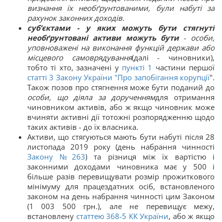
визнання їх необґрунтованими, були набуті за
рахунок законних доходів.
суб’єктами - у яких можуть бути стягнуті
необґрунтовані активи можуть бути
-
особи,
уповноважені на виконання функцій держави або
місцевого самоврядування
(далі - чиновники),
тобто ті хто, зазначені у
пункті 1
частини першої
статті 3 Закону України "
Про запобігання корупції
".
Також позов про стягнення може бути поданий до
особи, що діяла за дорученням
для отримання
чиновником активів, або ж якщо чиновник може
вчиняти активні дії тотожні розпорядженню щодо
таких активів - до їх власника.
Активи, що стягуються мають бути набуті після 28
листопада 2019 року (день набрання чинності
Закону №263
) та різниця між їх вартістю і
законними доходами чиновника має у 500 і
більше разів перевищувати розмір прожиткового
мінімуму для працездатних осіб, встановленого
законом на день набрання чинності цим Законом
(1 003 500 грн.), але не перевищує межу,
встановлену
статтею 368
-
5
КК
України
, або ж якщо