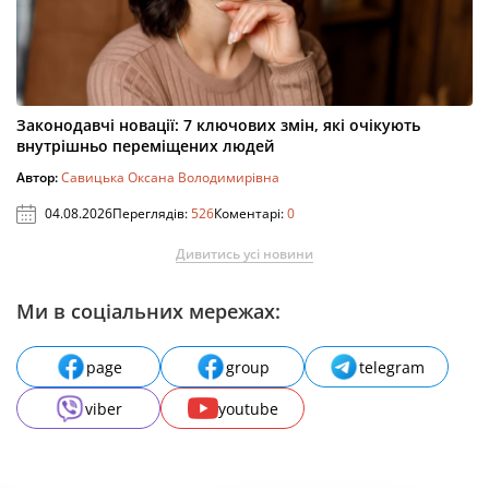
Законодавчі новації: 7 ключових змін, які очікують
внутрішньо переміщених людей
Автор:
Савицька Оксана Володимирівна
04.08.2026
Переглядів:
526
Коментарі:
0
Дивитись усі новини
Ми в соціальних мережах:
page
group
telegram
viber
youtube