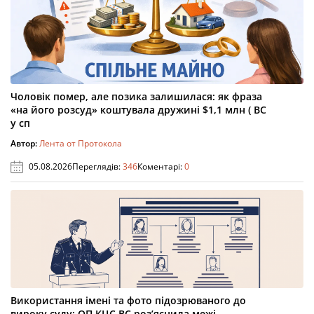
Чоловік помер, але позика залишилася: як фраза
«на його розсуд» коштувала дружині $1,1 млн ( ВС
у сп
Автор:
Лента от Протокола
05.08.2026
Переглядів:
346
Коментарі:
0
Використання імені та фото підозрюваного до
вироку суду: ОП КЦС ВС роз’яснила межі