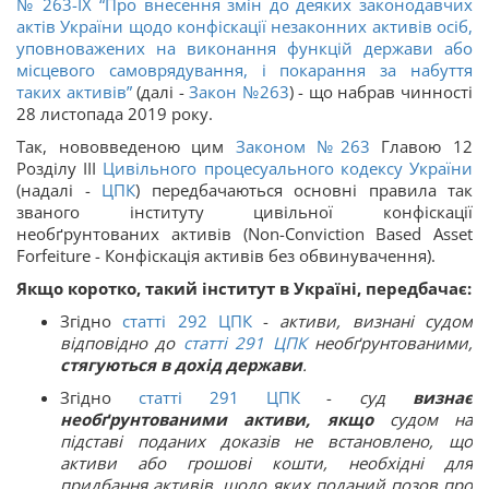
№ 263-IX “Про внесення змін до деяких законодавчих
актів України щодо конфіскації незаконних активів осіб,
уповноважених на виконання функцій держави або
місцевого самоврядування, і покарання за набуття
таких активів”
(далі -
Закон №263
) - що набрав чинності
28 листопада 2019 року.
Так, нововведеною цим
Законом №263
Главою 12
Розділу ІІІ
Цивільного процесуального кодексу України
(надалі -
ЦПК
) передбачаються основні правила так
званого інституту цивільної конфіскації
необґрунтованих активів (Non-Conviction Based Asset
Forfeiture - Конфіскація активів без обвинувачення).
Якщо коротко, такий інститут в Україні, передбачає:
Згідно
с
татті
292
ЦПК
-
активи, визнані судом
відповідно до
статті
291
ЦПК
необґрунтованими,
стягуються в дохід держави
.
Згідно
статті
291
ЦПК
-
суд
визнає
необґрунтованими активи, якщо
судом на
підставі поданих доказів не встановлено, що
активи або грошові кошти, необхідні для
придбання активів, щодо яких поданий позов про