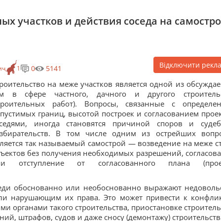
ых участков и действия соседа на самостр
Відключити рекл
0
5141
ич
1
роительство на меже участков является одной из обсужда
ем в сфере частного, дачного и другого строитель
строительных работ). Вопросы, связанные с определе
пустимых границ, высотой построек и согласованием проек
оседями, иногда становятся причиной споров и суде
азбирательств. В том числе одним из острейших вопр
ляется так называемый самострой — возведение на меже с
ъектов без получения необходимых разрешений, согласов
ли отступление от согласованного плана (проек
оседи обоснованно или необоснованно выражают недоволь
или нарушающим их права. Это может привести к конфли
ми органами такого строительства, приостановке строител
ий, штрафов, судов и даже сносу (демонтажу) строительств