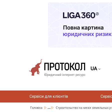
UA
Сервіси для клієнтів
Серві
...
Головна
Строительство на меже земельных уча