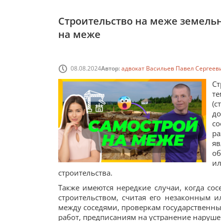
Строительство на меже земельн
на меже
08.08.2024
Автор:
адвокат Васильев Павел Сергеев
Ст
т
(
до
с
р
яв
об
и
строительства.
Также имеются нередкие случаи, когда с
строительством, считая его незаконным 
между соседями, проверкам государственны
работ, предписаниям на устранение нарушен