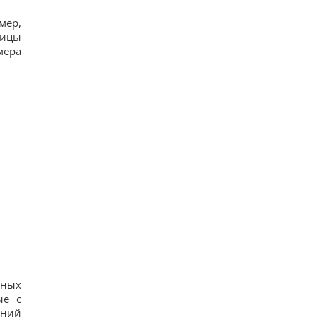
мер,
ницы
мера
нных
ые с
ений