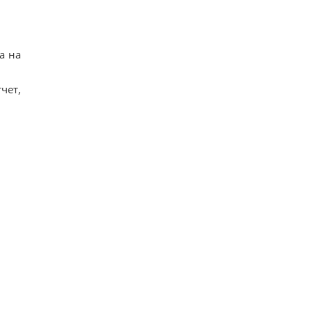
а на
чет,