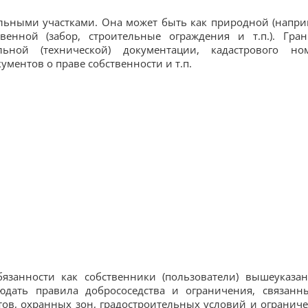
льными участками. Она может быть как природной (напри
твенной (забор, строительные ограждения и т.п.). Гра
льной (технической) документации, кадастрового но
ументов о праве собственности и т.п.
бязанности как собственники (пользователи) вышеуказа
людать правила добрососедства и ограничения, связанн
тов, охранных зон, градостроительных условий и огранич