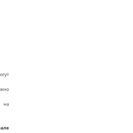
огут
ожно
а на
чале