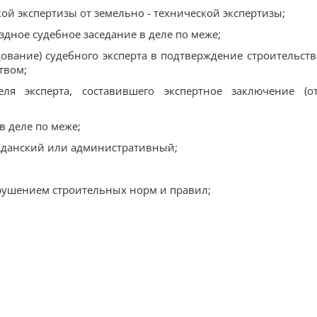
кой экспертизы от земельно - технической экспертизы;
здное судебное заседание в деле по меже;
дование) судебного эксперта в подтверждение строительств
твом;
я эксперта, составившего экспертное заключение (от
в деле по меже;
ажданский или административный;
рушением строительных норм и правил;