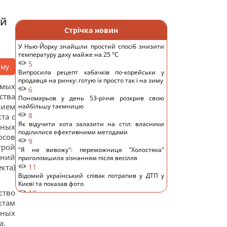
ой
Стрічка новин
У Нью-Йорку знайшли простий спосіб знизити
температуру даху майже на 25 °C
5
аму
Випросила рецепт кабачків по-корейськи у
продавця на ринку: готую їх просто так і на зиму
емых
6
ства
Пономарьов у день 53-річчя розкрив свою
нием
найбільшу таємницю
8
та с
Як відучити кота залазити на стіл: власники
бных
поділилися ефективними методами
осов
9
трой
"Я не вивожу": переможниця "Холостяка"
аний
приголомшила зізнанням після весілля
та)
11
Відомий український співак потрапив у ДТП у
Києві та показав фото
ство
10
Основний напрямок – Одещина: у Повітряних
ктам
силах розкрили деталі російської атаки
ьных
11
а.