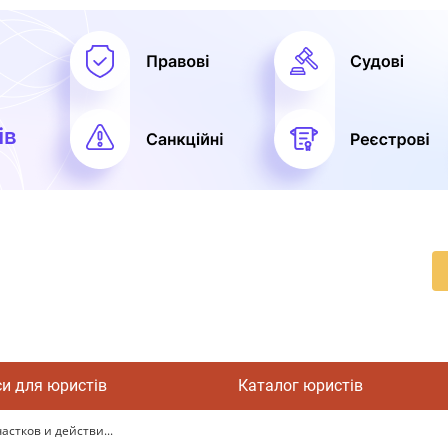
си для юристів
Каталог юристів
стков и действи...