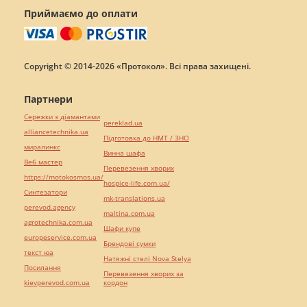
Приймаємо до оплати
Copyright © 2014-2026 «Протокол». Всі права захищені.
Партнери
Сережки з діамантами
pereklad.ua
alliancetechnika.ua
Підготовка до НМТ / ЗНО
миралинкс
Винна шафа
Веб мастер
Перевезення хворих
https://motokosmos.ua/
hospice-life.com.ua/
Синтезатори
mk-translations.ua
perevod.agency
maltina.com.ua
agrotechnika.com.ua
Шафи купе
europeservice.com.ua
Брендові сумки
текст юа
Натяжні стелі Nova Stelya
Посилання
Перевезення хворих за
kievperevod.com.ua
кордон