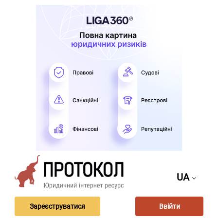
UA
Зареєструватися
Ввійти