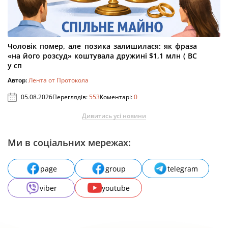
Чоловік помер, але позика залишилася: як фраза
«на його розсуд» коштувала дружині $1,1 млн ( ВС
у сп
Автор:
Лента от Протокола
05.08.2026
Переглядів:
553
Коментарі:
0
Дивитись усі новини
Ми в соціальних мережах:
page
group
telegram
viber
youtube