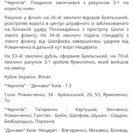
"Чернігів". Поєдинок закінчився з рахунком 3:1 на
користь киян.
Рахунок у фіналі на 26-ій хвилині відкрив Буяльський,
розстріляв ворота в центрі штрафного із заблокованого
на ближній удару Пономаренка з прострілу Шоли з
лівого флангу. На 34-ій хвилині подача стандарту з
лівого флангу від Шалфєєва завершилась ударом від
Романченка в дальній кут воріт Нещерета.
На 53-ій хвилині дубль оформив Буяльський, на 70-ій
хвилині рахунок 3:1 зробив Ярмоленко, який вийшов
на заміну.
Кубок України. Фінал
"Чернігів" - "Динамо" Київ - 1:3
Голи: Романченко, 34 - Буяльський, 26, 53, Ярмоленко,
7о
"Чернігів": Татаренко - Картушов, Зенченко,
Романченко, Галстян - Бибік, Шалфєєв, Шушко - Сердюк,
Безбородько, Порохня.
"Динамо" Київ: Нещерет - Вівчаренко, Михавко, Біловар,