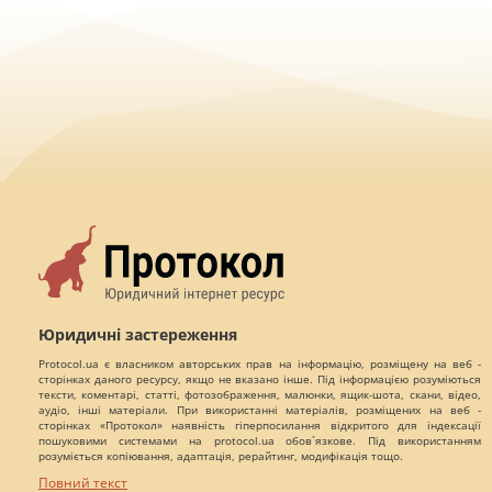
Юридичні застереження
Protocol.ua є власником авторських прав на інформацію, розміщену на веб -
сторінках даного ресурсу, якщо не вказано інше. Під інформацією розуміються
тексти, коментарі, статті, фотозображення, малюнки, ящик-шота, скани, відео,
аудіо, інші матеріали. При використанні матеріалів, розміщених на веб -
сторінках «Протокол» наявність гіперпосилання відкритого для індексації
пошуковими системами на protocol.ua обов`язкове. Під використанням
розуміється копіювання, адаптація, рерайтинг, модифікація тощо.
Повний текст