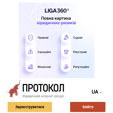
UA
Зареєструватися
Ввійти