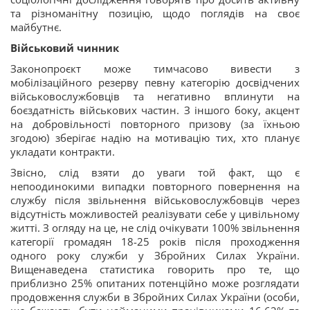
та різноманітну позицію, щодо поглядів на своє
майбутнє.
Військовий чинник
Законопроєкт може тимчасово вивести з
мобілізаційного резерву певну категорію досвідчених
військовослужбовців та негативно вплинути на
боєздатність військових частин. З іншого боку, акцент
на добровільності повторного призову (за їхньою
згодою) зберігає надію на мотивацію тих, хто планує
укладати контракти.
Звісно, слід взяти до уваги той факт, що є
непоодинокими випадки повторного повернення на
службу після звільнення військовослужбовців через
відсутність можливостей реалізувати себе у цивільному
житті. З огляду на це, не слід очікувати 100% звільнення
категорії громадян 18-25 років після проходження
одного року служби у Збройних Силах України.
Вищенаведена статистика говорить про те, що
приблизно 25% опитаних потенційно може розглядати
продовження служби в Збройних Силах України (особи,