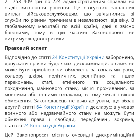
21 753 409 грн по 224 адміністративним справам на
стадії виконання рішення. Це стосується загальних
виплат військовослужбовцям, що звільнились зі
служби по різним причинам в незалежності від віку. В
глобальному масштабі по всій країні, дані є звісно
більшими, тому в цій частині Законопроєкт не
витримує жодної критики.
Правовий аспект
Відповідно до статті
24
Конституції України
заборонено,
допускати прояви будь яких дискримінацій, а саме: не
може бути привілеїв чи обмежень за ознаками раси,
кольору шкіри, політичних, релігійних та інших
переконань, статі, етнічного та соціального
походження, майнового стану, місця проживання, за
мовними або іншими ознаками, в тому числі і вікові
обмеження. Законодавець не взяв до уваги, що абзац
другий статті
64
Конституції України
декларує: в умовах
воєнного або надзвичайного стану не можуть бути
обмежені права і свободи, передбачені, зокрема,
статтею
24
Конституції України
.
Цей Законопроєкт містить очевидні дискримінаційні