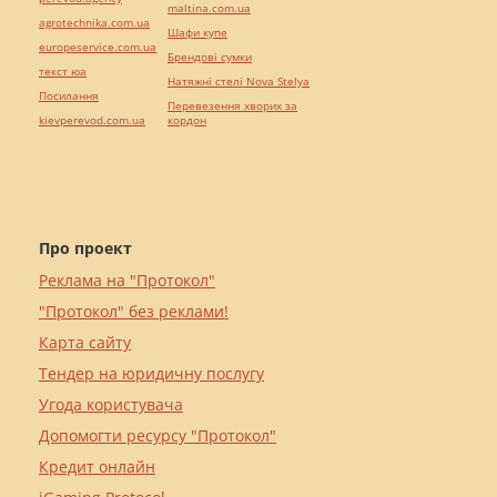
maltina.com.ua
agrotechnika.com.ua
Шафи купе
europeservice.com.ua
Брендові сумки
текст юа
Натяжні стелі Nova Stelya
Посилання
Перевезення хворих за
kievperevod.com.ua
кордон
Про проект
Реклама на "Протокол"
"Протокол" без реклами!
Карта сайту
Тендер на юридичну послугу
Угода користувача
Допомогти ресурсу "Протокол"
Кредит онлайн