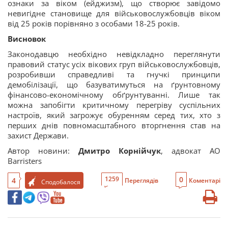
ознаки за віком (ейджизм), що створює завідомо
невигідне становище для військовослужбовців віком
від 25 років порівняно з особами 18-25 років.
Висновок
Законодавцю необхідно невідкладно переглянути
правовий статус усіх вікових груп військовослужбовців,
розробивши справедливі та гнучкі принципи
демобілізації, що базуватимуться на ґрунтовному
фінансово-економічному обґрунтуванні. Лише так
можна запобігти критичному перегріву суспільних
настроїв, який загрожує обуренням серед тих, хто з
перших днів повномасштабного вторгнення став на
захист Держави.
Автор новини:
Дмитро Корнійчук
, адвокат АО
Barristers
0
1259
4
Переглядів
Коментарі
Сподобалося