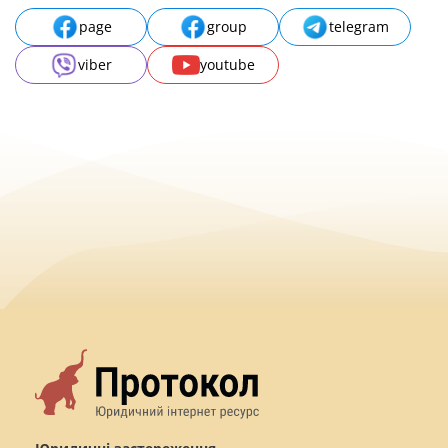
page
group
telegram
viber
youtube