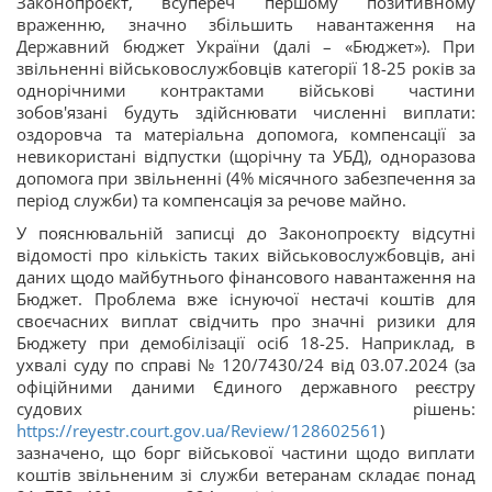
Законопроєкт, всупереч першому позитивному
враженню, значно збільшить навантаження на
Державний бюджет України (далі – «Бюджет»). При
звільненні військовослужбовців категорії 18-25 років за
однорічними контрактами військові частини
зобов'язані будуть здійснювати численні виплати:
оздоровча та матеріальна допомога, компенсації за
невикористані відпустки (щорічну та УБД), одноразова
допомога при звільненні (4% місячного забезпечення за
період служби) та компенсація за речове майно.
У пояснювальній записці до Законопроєкту відсутні
відомості про кількість таких військовослужбовців, ані
даних щодо майбутнього фінансового навантаження на
Бюджет. Проблема вже існуючої нестачі коштів для
своєчасних виплат свідчить про значні ризики для
Бюджету при демобілізації осіб 18-25. Наприклад, в
ухвалі суду по справі № 120/7430/24 від 03.07.2024 (за
офіційними даними Єдиного державного реєстру
судових рішень:
https://reyestr.court.gov.ua/Review/128602561
)
зазначено, що борг військової частини щодо виплати
коштів звільненим зі служби ветеранам складає понад