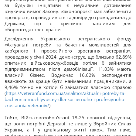
за будь-які ініціативи є неухильне дотримання
існуючих вимог Закону. Законопроєкт має забезпечити
прозорість, справедливість та довіру до громадянина до
Держави, що є критично важливим для
обороноздатності країни.
Дослідження Українського ветеранського фонду
«Актуальні потреби та бачення можливостей для
кар’єрного і професійного зростання ветеранів»,
проведене у січні 2024, демонструє, що близько 62,89%
опитаних військовослужбовців хотіли б зайнятися
підприємництвом після демобілізації, 11,03% мають
власний бізнес. Водночас 16,62% респондентів
вважають за краще бути найманими працівниками, а
9,46% точно не хотіли б займатися власною справою
(
https://veteranfund.com.ua/analitics/aktualni-potreby-ta-
bachennia-mozhlyvostey-dlia-kar-iernoho-i-profesiynoho-
zrostannia-veteraniv/
).
Тобто, Військовозобов’язані 18-25 повинні відчувати,
що вони потрібні Державі не лише у Збройних Силах
України, а і у цивільному житті також. Тим паче,
соціологічні дослідження говорять про досить активну