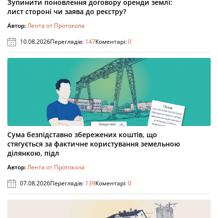
Зупинити поновлення договору оренди землі:
лист стороні чи заява до реєстру?
Автор:
Лента от Протокола
10.08.2026
Переглядів:
147
Коментарі:
0
Сума безпідставно збережених коштів, що
стягується за фактичне користування земельною
ділянкою, підл
Автор:
Лента от Протокола
07.08.2026
Переглядів:
139
Коментарі:
0