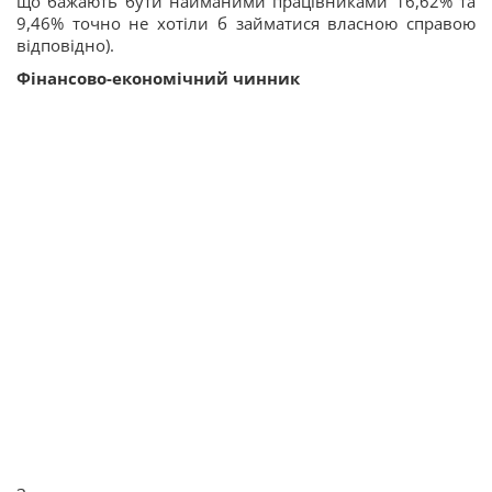
що бажають бути найманими працівниками 16,62% та
9,46% точно не хотіли б займатися власною справою
відповідно).
Фінансово-економічний чинник