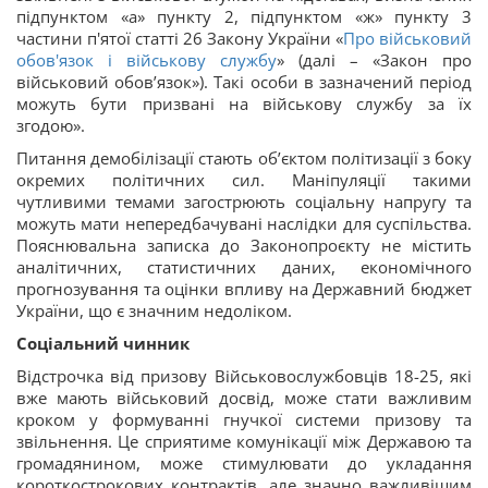
підпунктом «а» пункту 2, підпунктом «ж» пункту 3
частини п'ятої статті 26 Закону України «
Про військовий
обов'язок і військову службу
» (далі – «Закон про
військовий обов’язок»). Такі особи в зазначений період
можуть бути призвані на військову службу за їх
згодою».
Питання демобілізації стають об’єктом політизації з боку
окремих політичних сил. Маніпуляції такими
чутливими темами загострюють соціальну напругу та
можуть мати непередбачувані наслідки для суспільства.
Пояснювальна записка до Законопроєкту не містить
аналітичних, статистичних даних, економічного
прогнозування та оцінки впливу на Державний бюджет
України, що є значним недоліком.
Соціальний чинник
Відстрочка від призову Військовослужбовців 18-25, які
вже мають військовий досвід, може стати важливим
кроком у формуванні гнучкої системи призову та
звільнення. Це сприятиме комунікації між Державою та
громадянином, може стимулювати до укладання
короткострокових контрактів, але значно важливішим