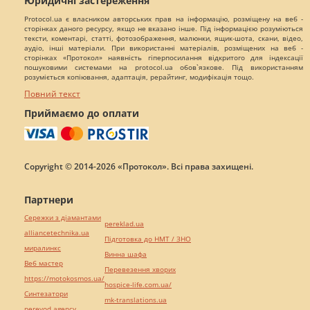
Юридичні застереження
Protocol.ua є власником авторських прав на інформацію, розміщену на веб -
сторінках даного ресурсу, якщо не вказано інше. Під інформацією розуміються
тексти, коментарі, статті, фотозображення, малюнки, ящик-шота, скани, відео,
аудіо, інші матеріали. При використанні матеріалів, розміщених на веб -
сторінках «Протокол» наявність гіперпосилання відкритого для індексації
пошуковими системами на protocol.ua обов`язкове. Під використанням
розуміється копіювання, адаптація, рерайтинг, модифікація тощо.
Повний текст
Приймаємо до оплати
Copyright © 2014-2026 «Протокол». Всі права захищені.
Партнери
Сережки з діамантами
pereklad.ua
alliancetechnika.ua
Підготовка до НМТ / ЗНО
миралинкс
Винна шафа
Веб мастер
Перевезення хворих
https://motokosmos.ua/
hospice-life.com.ua/
Синтезатори
mk-translations.ua
perevod.agency