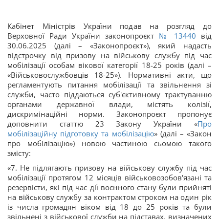
Кабінет Міністрів України подав на розгляд до
Верховної Ради України законопроєкт
№ 13440
від
30.06.2025
(далі – «Законопроєкт»), який надасть
відстрочку від призову на військову службу під час
мобілізації особам вікової категорії 18-25 років (далі –
«Військовослужбовців 18-25»). Нормативні акти, що
регламентують питання мобілізації та звільнення зі
служби, часто піддаються суб'єктивному трактуванню
органами державної влади, містять колізії,
дискримінаційні норми. Законопроєкт пропонує
доповнити статтю 23 Закону України «
Про
мобілізаційну підготовку та мобілізацію
» (далі – «Закон
про мобілізацію») новою частиною сьомою такого
змісту:
«7. Не підлягають призову на військову службу під час
мобілізації протягом 12 місяців військовозобов'язані та
резервісти, які під час дії воєнного стану були прийняті
на військову службу за контрактом строком на один рік
із числа громадян віком від 18 до 25 років та були
звільнені з військової служби на підставах, визначених