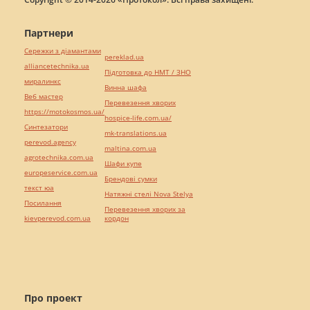
Партнери
Сережки з діамантами
pereklad.ua
alliancetechnika.ua
Підготовка до НМТ / ЗНО
миралинкс
Винна шафа
Веб мастер
Перевезення хворих
https://motokosmos.ua/
hospice-life.com.ua/
Синтезатори
mk-translations.ua
perevod.agency
maltina.com.ua
agrotechnika.com.ua
Шафи купе
europeservice.com.ua
Брендові сумки
текст юа
Натяжні стелі Nova Stelya
Посилання
Перевезення хворих за
kievperevod.com.ua
кордон
Про проект