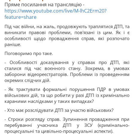
Пряме посилання на трансляцію -
https://www.youtube.com/live/M-lhC2Erm20?
feature=share
Під час війни, на жаль, продовжують траплятися ДТП, та
виникати правові проблеми, пов'язані із цим. Як і є
особливості щодо провадження справ, які розпочато
раніше.
Поговоримо про таке.
- Особливості доказування у справах про ДТП, які
сталися під час воєнного стану. Зокрема, в умовах
заборони відеореєстраторів. Проблеми із проведенням
окремих слідчих дій.
- Як трактувати формальні порушення ПДР в умовах
військових дій, та що робити у разі ДТП із кримінально
караними наслідками у таких випадках?
- Хто має розслідувати ДТП за участю військових?
- Строки розгляду справ. Зупинення провадження при
перебуванні учасника ДТП у ЗСУ (кримінально-
процесуальні та цивільно-процесуальні аспекти).