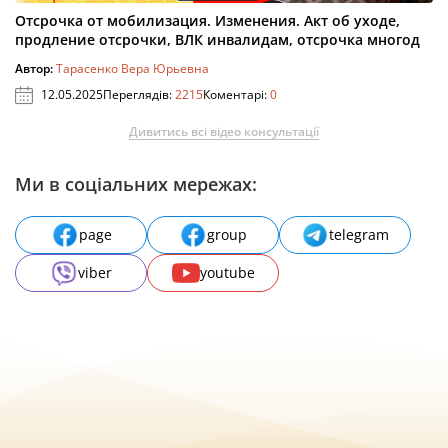
Отсрочка от мобилизация. Изменения. Акт об уходе,
продление отсрочки, ВЛК инвалидам, отсрочка многод
Автор:
Тарасенко Вера Юрьевна
12.05.2025
Переглядів:
2215
Коментарі:
0
Дивитись всі відео консультації
Ми в соціальних мережах:
page
group
telegram
viber
youtube