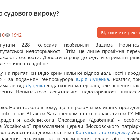
о судового вироку?
Відключити рекл
0
1942
епутати 228 голосами позбавили Вадима Новинсь
путатської недоторканості. Втім, це лише проміжна перем
ажають експерти. Довести справу до суду й отримати ріш
де значно складніше
оду на притягнення до кримінальної відповідальності народ
го - за поданням генпрокурора
Юрія Луценка
. Розгляд тр
вимагав від
Луценка
додаткових матеріалів, але рішення так 
лення Новинського депутатської недоторканості винесл
зрює Новинського в тому, що він разом із колишнім президе
ішніх справ Віталієм Захарченком та екс-начальником ГУ М
крадення архієпископа Олександра (Драбинка) - особис
 Української православної церкви (Московського патріарх
авопорушення за двома статтями
Кримінального кодексу
Укр
икрадення людини» та «перевищення влади або служб