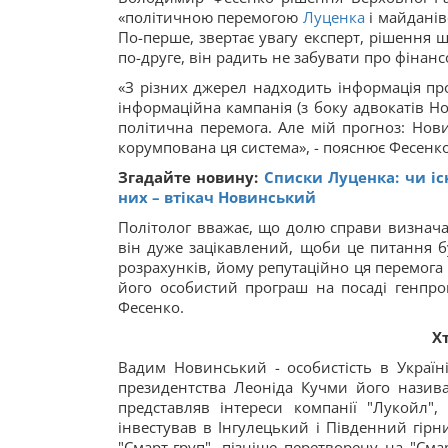
«політичною перемогою
Луценка
і майданів
По-перше, звертає увагу експерт, рішення
по-друге, він радить не забувати про фінанс
«З різних джерел надходить інформація про
інформаційна кампанія (з боку адвокатів Но
політична перемога. Але мій прогноз: Нов
корумпована ця система», - пояснює Фесенко
Згадайте новину:
Списки Луценка: чи іс
них – втікач Новинський
Політолог вважає, що долю справи визнача
він дуже зацікавлений, щоби це питання б
розрахунків, йому репутаційно ця перемога 
його особистий програш на посаді генпрок
Фесенко.
Х
Вадим Новинський - особистість в Україні
президентства Леоніда Кучми його назива
представляв інтереси компанії "Лукойл"
інвестував в Інгулецький і Південний гірн
"Смарт-груп", пізніше перетворену на "См