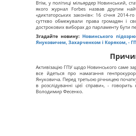
Втім, у політиці мільярдер Новинський, ста
якого журнал Forbes назвав другим най
«диктаторських законів»: 16 січня 2014-г
суттєво обмежували права громадян і с
дострокових виборах до парламенту бути п
Згадайте новину:
Новинського підозр
Януковичем, Захарченком і Коряком, - Г
Причи
Активізацію ГПУ щодо Новинського саме за
все йдеться про намагання генпрокур
Януковича. Перед третьою річницею почат
в розслідуванні цієї справи», - говорит
Володимир Фесенко.