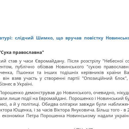
атурі: слідчий Шимко, що вручав повістку Новинськ
"Сука православна"
 став у часи Євромайдану. Після розстрілу "Небесної со
нтом, публічно обізвав Новинського "сукою православн
рченка, Пшонки та інших тодішніх керівників країни В
- він взяв участь у створенні партії "Опозиційний блок",
ізнес в Україні.
, Порошенко демонстрував до Новинського, очевидно, нікуд
тали лише події на Евромайдані. Порошенко і Новинський бу
есі, а й у політиці. Обидва олігархи завжди були наближен
 Віктора Ющенка, і за часів Віктора Януковича. Більш того - в
ра економіки Петра Порошенка Новинському надали україн