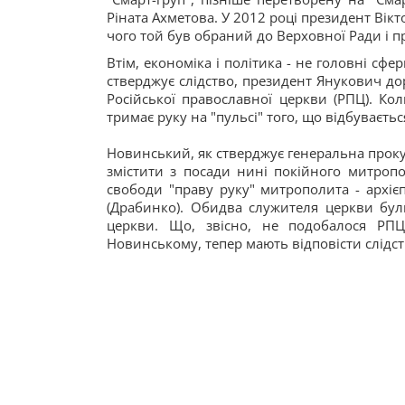
Ріната Ахметова. У 2012 році президент Вік
чого той був обраний до Верховної Ради і пр
Втім, економіка і політика - не головні сфе
стверджує слідство, президент Янукович д
Російської православної церкви (РПЦ). К
тримає руку на "пульсі" того, що відбувається
Новинський, як стверджує генеральна проку
змістити з посади нині покійного митроп
свободи "праву руку" митрополита - архі
(Драбинко). Обидва служителя церкви бул
церкви. Що, звісно, не подобалося РПЦ
Новинському, тепер мають відповісти слідств