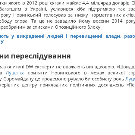
тки якого в 2012 році сягали майже 4,4 мільярда доларів С
багатшим в Україні, уславився хіба підтримкою так зв
о року Новинський голосував за низку нормативних актів
вободу слова. Та це не завадило йому восени 2014 рок
ереобраним за списками Опозиційного блоку.
юють у викраденні людей і перевищенні влади, раз
ПУ
ни переслідування
раз опитані DW експерти не вважають випадковою. «Швидш
ора
Луценка
притягти Новинського в межах великої сп
ку Євромайдану це продемонструвало би особисту роль
Луц
ь керівник центру прикладних політичних досліджень «Пе