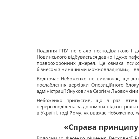
Подання ГПУ не стало несподіванкою і дл
Новинського відбувається давно і дуже пафо
правоохоронних джерел. Це ознака психол
бізнесом з нинішніми можновладцями», - вв
Водночас Небоженко не виключає, що дот
послаблення верхівки Опозиційного блоку
адміністрації Януковича Сергієм Льовочкін
Небоженко припустив, що в разі втечі
перерозподілена за допомоги підконтрольн
в Україні, тоді йому, як вважає Небоженко, «
«Справа принципу
Володимир Фесенко рішення Верховної Ра