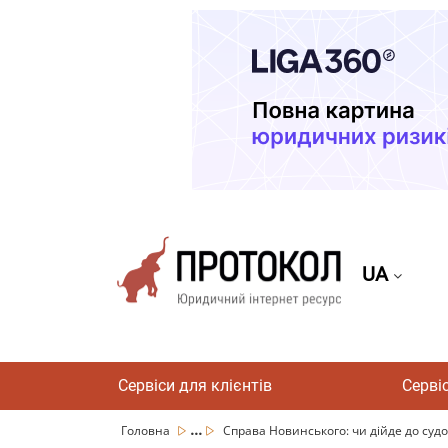
UA
Сервіси для клієнтів
Серві
...
Головна
Справа Новинського: чи дійде до судо