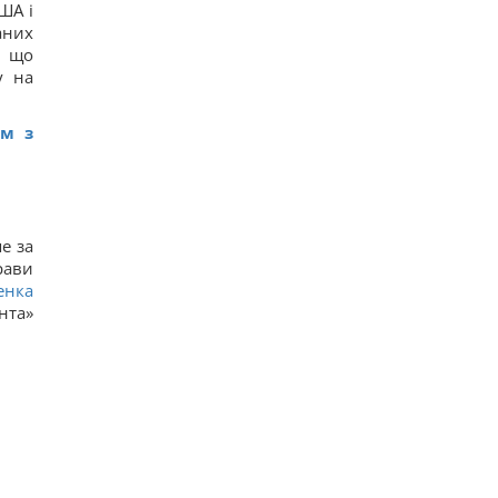
ША і
14
аних
Трамп неохоче посилює тиск на РФ, але
законопроект Грема змусить його вжити
, що
заходів, - WSJ
у на
11
Саудівська Аравія, Пакистан і Туреччина уклали
угоду про взаємну оборону, - Reuters
ом з
15
Росія просуває іноземним замовникам нову
ракету для Су-57, - ЗМІ
18
Старий монітор ще рано викидати: як
використати його повторно з користю
е за
12
рави
енка
нта»