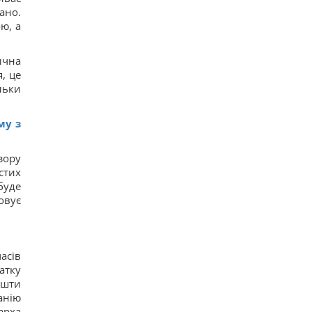
ано.
ю, а
ична
, це
льки
му з
зору
стих
буде
овує
асів
атку
ошти
анію
арха