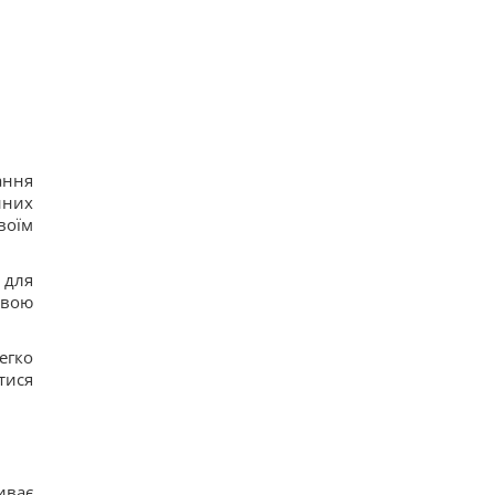
ання
йних
воїм
 для
авою
егко
тися
иває