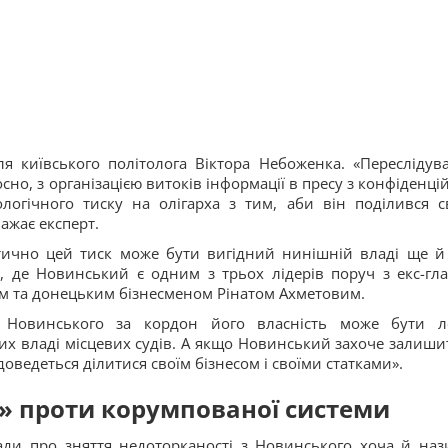
я київського політолога Віктора Небоженка. «Переслідув
сно, з організацією витоків інформації в пресу з конфіденці
огічного тиску на олігарха з тим, аби він поділився с
ажає експерт.
ично цей тиск може бути вигідний нинішній владі ще й
, де Новинський є одним з трьох лідерів поруч з екс-гл
им та донецьким бізнесменом Рінатом Ахметовим.
 Новинського за кордон його власність може бути л
их владі місцевих судів. А якщо Новинський захоче залиши
доведеться ділитися своїм бізнесом і своїми статками».
» проти корумпованої системи
ди про зняття недоторканості з Новинського хоча й наз