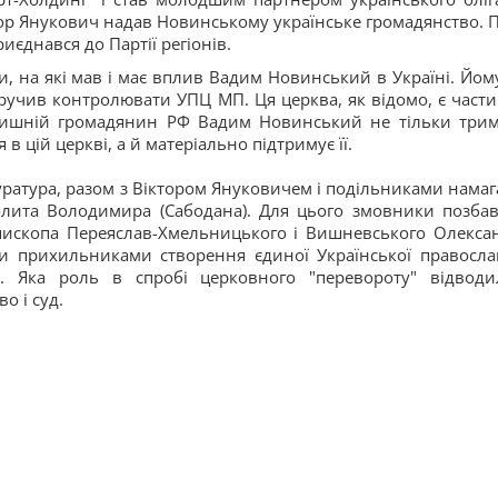
тор Янукович надав Новинському українське громадянство. П
иєднався до Партії регіонів.
ри, на які мав і має вплив Вадим Новинський в Україні. Йому
оручив контролювати УПЦ МП. Ця церква, як відомо, є част
олишній громадянин РФ Вадим Новинський не тільки трим
 в цій церкві, а й матеріально підтримує її.
ратура, разом з Віктором Януковичем і подільниками намаг
олита Володимира (Сабодана). Для цього змовники позба
єпископа Переяслав-Хмельницького і Вишневського Олекса
и прихильниками створення єдиної Української правосла
. Яка роль в спробі церковного "перевороту" відводи
о і суд.