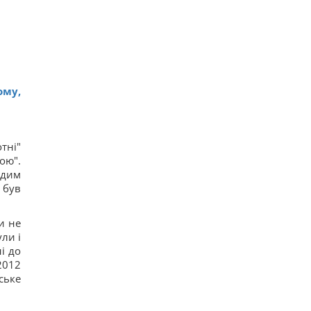
ому,
тні"
ою".
адим
 був
и не
ли і
і до
 2012
ське