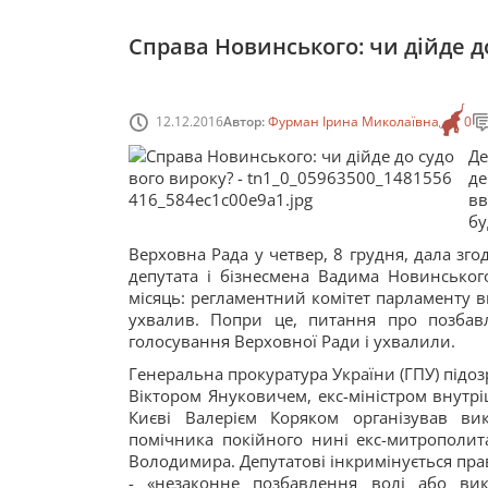
Справа Новинського: чи дійде д
12.12.2016
Автор:
Фурман Ірина Миколаївна
0
Д
де
вв
бу
Верховна Рада у четвер, 8 грудня, дала зг
депутата і бізнесмена Вадима Новинсько
місяць: регламентний комітет парламенту 
ухвалив. Попри це, питання про позбав
голосування Верховної Ради і ухвалили.
Генеральна прокуратура України (ГПУ) підо
Віктором Януковичем, екс-міністром внутр
Києві Валерієм Коряком організував ви
помічника покійного нині екс-митрополита
Володимира. Депутатові інкримінується пр
- «незаконне позбавлення волі або в