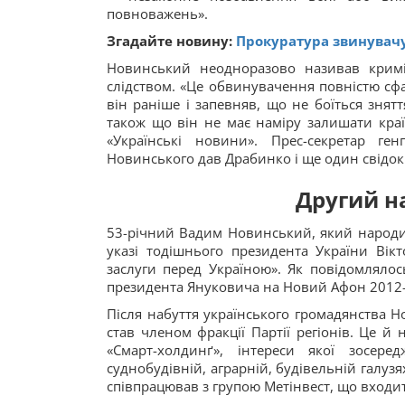
повноважень».
Згадайте новину:
Прокуратура звинувачу
Новинський неодноразово називав крим
слідством. «Це обвинувачення повністю сфа
він раніше і запевняв, що не боїться знят
також що він не має наміру залишати краї
«Українські новини». Прес-секретар г
Новинського дав Драбинко і ще один свідок
Другий н
53-річний Вадим Новинський, який народив
указі тодішнього президента України Вік
заслуги перед Україною». Як повідомлялос
президента Януковича на Новий Афон 2012-г
Після набуття українського громадянства Н
став членом фракції Партії регіонів. Це й
«Смарт-холдинґ», інтереси якої зосеред
суднобудівній, аграрній, будівельній галузя
співпрацював з групою Метінвест, що входит