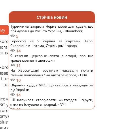
Стрічка новин
Туреччина закрила Чорне море для суден, що
аму
прямували до Росії та України, - Bloomberg
5
кого
Гороскоп на 9 серпня за картами Таро:
Скорпіонам – втома, Стрільцям – зрада
ога,
14
ення
9 серпня: церковне свято сьогодні, про що
краще мовчати цього дня
11
ного
На Херсонщині росіянам наказали почати
ивав
"вільне полювання" на автотранспорт, - ОВА
і не
10
и на
Обрання суддів МКС: що сталось з кандидатом
від України
14
нтом
ШІ навчився створювати життєздатні віруси,
ВС у
яких не існувало в природі, - NYT
12
того
Денисенко зізналася, чому насправді поспішає
ату)
вийти заміж
аїни
14
ових