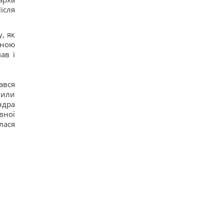
ісля
, як
иною
ав і
ався
вили
ндра
вної
лася