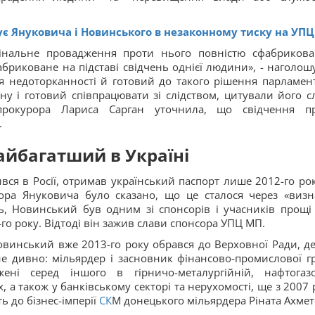
є Януковича і Новинського в незаконному тиску на УПЦ
інальне провадження проти нього повністю сфабриков
бриковане на підставі свідчень однієї людини», - наголош
тя недоторканності й готовий до такого рішення парламент
ну і готовий співпрацювати зі слідством, цитували його с
енпрокурора Лариса Сарган уточнила, що свідчення п
.
айбагатший в Україні
ся в Росії, отримав український паспорт лише 2012-го рок
тора Януковича було сказано, що це сталося через «визн
ь, Новинський був одним зі спонсорів і учасників прощі 
о року. Відтоді він зажив слави спонсора УПЦ МП.
овинський вже 2013-го року обрався до Верховної Ради, де
 не дивно: мільярдер і засновник фінансово-промислової г
жені серед іншого в гірничо-металургійній, нафтогазо
х, а також у банківському секторі та нерухомості, ще з 2007 
ь до бізнес-імперії
СК
М донецького мільярдера Ріната Ахмет