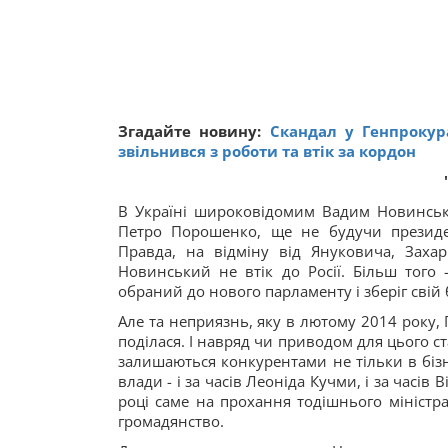
Згадайте новину:
Скандал у Генпрокур
звільнився з роботи та втік за кордон
В Україні широковідомим Вадим Новинський
Петро Порошенко, ще не будучи президе
Правда, на відміну від Януковича, Заха
Новинський не втік до Росії. Більш того 
обраний до нового парламенту і зберіг свій б
Але та неприязнь, яку в лютому 2014 року
поділася. І навряд чи приводом для цього с
залишаються конкурентами не тільки в бізн
влади - і за часів Леоніда Кучми, і за часів
році саме на прохання тодішнього мініст
громадянство.