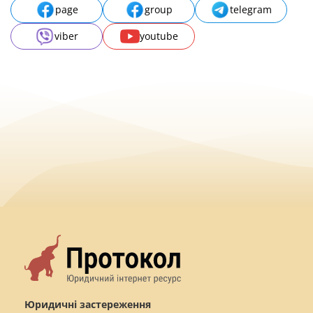
page
group
telegram
viber
youtube
Юридичні застереження