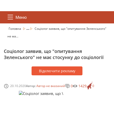
Меню
...
Головна
Соціолог заявив, що "опитування Зеленського"
не ма...
Соціолог заявив, що "опитування
Зеленського" не має стосунку до соціології
Відключити рекламу
0
1429
20.10.2020
Автор:
Автор не вказаний
0