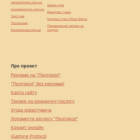
agrotechnika.com.ua
Шафи купе
europeservice.com.ua
Брендові сумки
текст юа
Натяжні стелі Nova Stelya
Посилання
Перевезення хворих за
kievperevod.com.ua
кордон
Про проект
Реклама на "Протокол"
"Протокол" без реклами!
Карта сайту
Тендер на юридичну послугу
Угода користувача
Допомогти ресурсу "Протокол"
Кредит онлайн
iGaming Protocol