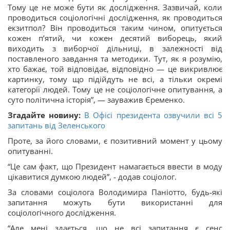
Тому це не може бути як дослідження. Зазвичай, коли
проводиться соціологічні дослідження, як проводиться
екзитпол? Він проводиться таким чином, опитується
кожен п’ятий, чи кожен десятий виборець, який
виходить з виборчої дільниці, в залежності від
поставленого завдання та методики. Тут, як я розумію,
хто бажає, той відповідає, відповідно — це викривлює
картинку, тому що підійдуть не всі, а тільки окремі
категорії людей. Тому це не соціологічне опитування, а
суто політична історія”, — зауважив Єременко.
Згадайте новину:
В Офісі президента озвучили всі 5
запитань від Зеленського
Проте, за його словами, є позитивний момент у цьому
опитуванні.
“Це сам факт, що Президент намагається ввести в моду
цікавитися думкою людей”, - додав соціолог.
За словами соціолога Володимира Паніотто, будь-які
запитання можуть бути використанні для
соціологічного дослідження.
“Але мені здається, що не всі запитання є сенс