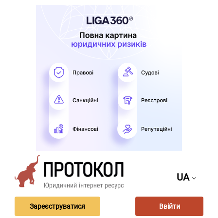
UA
Зареєструватися
Ввійти