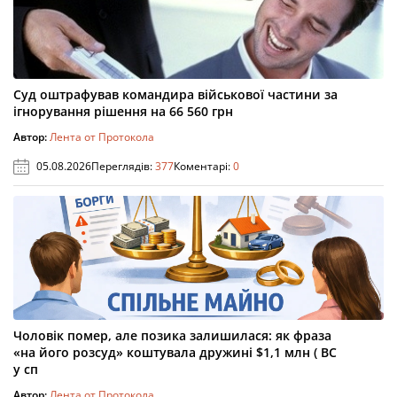
Суд оштрафував командира військової частини за
ігнорування рішення на 66 560 грн
Автор:
Лента от Протокола
05.08.2026
Переглядів:
377
Коментарі:
0
Чоловік помер, але позика залишилася: як фраза
«на його розсуд» коштувала дружині $1,1 млн ( ВС
у сп
Автор:
Лента от Протокола