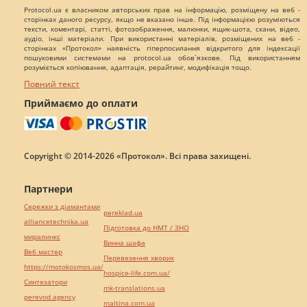
Protocol.ua є власником авторських прав на інформацію, розміщену на веб -
сторінках даного ресурсу, якщо не вказано інше. Під інформацією розуміються
тексти, коментарі, статті, фотозображення, малюнки, ящик-шота, скани, відео,
аудіо, інші матеріали. При використанні матеріалів, розміщених на веб -
сторінках «Протокол» наявність гіперпосилання відкритого для індексації
пошуковими системами на protocol.ua обов`язкове. Під використанням
розуміється копіювання, адаптація, рерайтинг, модифікація тощо.
Повний текст
Приймаємо до оплати
Copyright © 2014-2026 «Протокол». Всі права захищені.
Партнери
Сережки з діамантами
pereklad.ua
alliancetechnika.ua
Підготовка до НМТ / ЗНО
миралинкс
Винна шафа
Веб мастер
Перевезення хворих
https://motokosmos.ua/
hospice-life.com.ua/
Синтезатори
mk-translations.ua
perevod.agency
maltina.com.ua