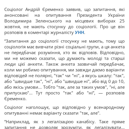
Соціолог Андрій Єременко заявив, що запитання, які
анонсовані на опитування Президента України
Володимира Зеленського на місцевих виборах 25
жовтня, не мають стосунку до соціології. Про це він
розповів в коментарі журналісту
УНН
.
“Запитання до соціології стосунку не мають, тому що
соціологія має вивчати різні соціальні групи, а ця анкета
не передбачає розуміння, хто як відповів. Відповідно,
ми не можемо сказати, що думають молоді та старші
люди цієї анкети. Також анкета зазвичай передбачає,
коли ми робимо опитування, ми завжди даємо варіанти
відповідей не полярні, "так" чи "ні", а якусь шкалу: "так",
або "швидше так", "ні", або "швидше ні", або від 0 до 10,
або якісь умови... Тобто "так, але за таких умов", "ні, але
припускаю"... Тут просто "так" або "ні”, — розповів
Єременко.
Соціолог наголошує, що відповідно у всенародному
опитуванні немає варіанту сказати "так, але".
“Наприклад, як з легалізацією канабісу. Таке пряме
запитання не дозволяє зрозуміти, як легалізувати...